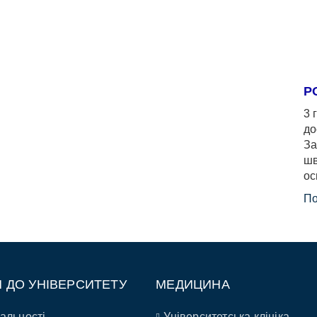
Р
3 
до
За
шв
ос
По
П ДО УНІВЕРСИТЕТУ
МЕДИЦИНА
альності
Університетська клініка