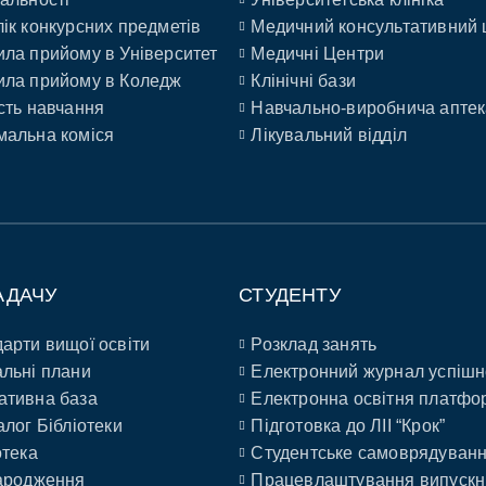
ік конкурсних предметів
Медичний консультативний 
ла прийому в Університет
Медичні Центри
ла прийому в Коледж
Клінічні бази
сть навчання
Навчально-виробнича аптек
альна коміся
Лікувальний відділ
АДАЧУ
СТУДЕНТУ
арти вищої освіти
Розклад занять
льні плани
Електронний журнал успішн
ативна база
Електронна освітня платфо
алог Бібліотеки
Підготовка до ЛІІ “Крок”
отека
Студентське самоврядуван
ародження
Працевлаштування випускн