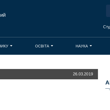
ний
Сту
НИКУ
ОСВІТА
НАУКА
26.03.2019
А