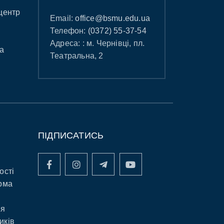
центр
Email:
office@bsmu.edu.ua
Телефон:
(0372) 55-37-54
Адреса: : м. Чернівці, пл.
а
Театральна, 2
ПІДПИСАТИСЬ
ості
рма
ня
иків