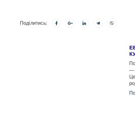
Поділитись:
Е
К
По
— 
Це
ро
По