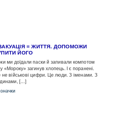
ВАКУАЦІЯ = ЖИТТЯ. ДОПОМОЖИ
УПИТИ ЙОГО
ки ми доїдали паски й запивали компотом
у «Мороку» загинув хлопець. І є поранені.
 не військові цифри. Це люди. З іменами. З
динами, […]
значки