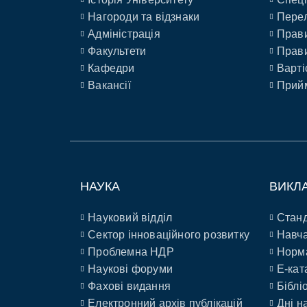
Нагороди та відзнаки
Перел
Адміністрація
Прави
Факультети
Прави
Кафедри
Варті
Вакансії
Прийм
НАУКА
ВИКЛ
Науковий відділ
Станд
Сектор інноваційного розвитку
Навча
Проблемна НДР
Норм
Наукові форуми
E-кат
Фахові видання
Біблі
Електронний архів публікацій
Дні н