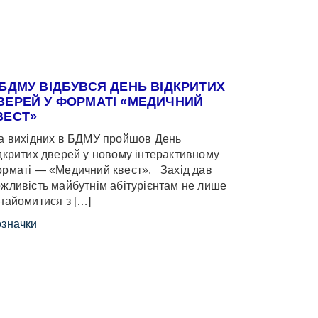
 БДМУ ВІДБУВСЯ ДЕНЬ ВІДКРИТИХ
ВЕРЕЙ У ФОРМАТІ «МЕДИЧНИЙ
ВЕСТ»
 вихідних в БДМУ пройшов День
дкритих дверей у новому інтерактивному
рматі — «Медичний квест». Захід дав
жливість майбутнім абітурієнтам не лише
найомитися з […]
значки