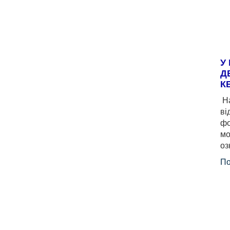
У
Д
К
На
ві
фо
мо
оз
По