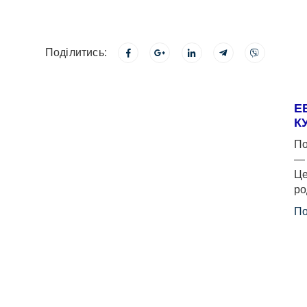
Поділитись:
Е
К
По
— 
Це
ро
По