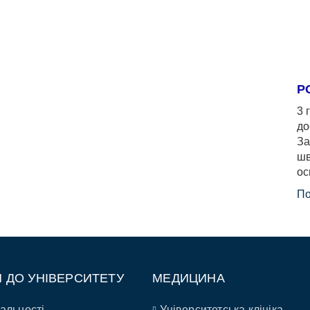
Р
3 
до
За
шв
ос
По
П ДО УНІВЕРСИТЕТУ
МЕДИЦИНА
альності
Університетська клініка