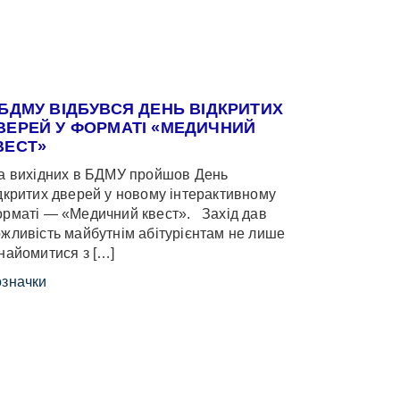
 БДМУ ВІДБУВСЯ ДЕНЬ ВІДКРИТИХ
ВЕРЕЙ У ФОРМАТІ «МЕДИЧНИЙ
ВЕСТ»
 вихідних в БДМУ пройшов День
дкритих дверей у новому інтерактивному
рматі — «Медичний квест». Захід дав
жливість майбутнім абітурієнтам не лише
найомитися з […]
значки