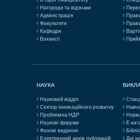
Нагороди та відзнаки
Перел
Адміністрація
Прави
Факультети
Прави
Кафедри
Варті
Вакансії
Прийм
НАУКА
ВИКЛ
Науковий відділ
Станд
Сектор інноваційного розвитку
Навча
Проблемна НДР
Норм
Наукові форуми
E-кат
Фахові видання
Біблі
Електронний архів публікацій
Дні н