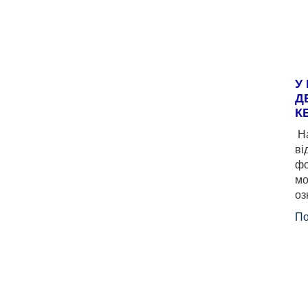
У
Д
К
На
ві
фо
мо
оз
По