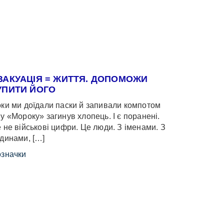
ВАКУАЦІЯ = ЖИТТЯ. ДОПОМОЖИ
УПИТИ ЙОГО
ки ми доїдали паски й запивали компотом
у «Мороку» загинув хлопець. І є поранені.
 не військові цифри. Це люди. З іменами. З
динами, […]
значки