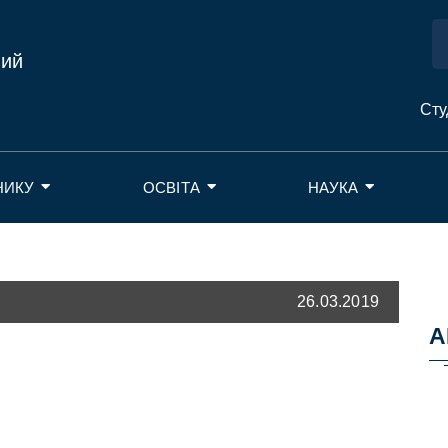
ний
Сту
НИКУ
ОСВІТА
НАУКА
26.03.2019
А