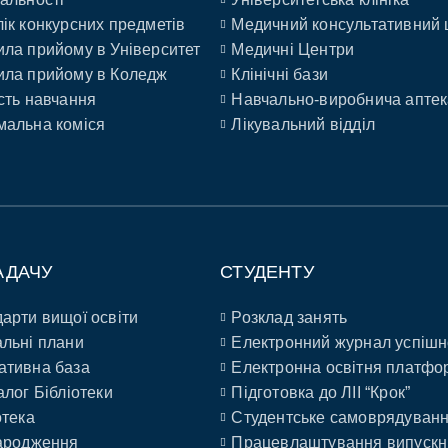
ік конкурсних предметів
Медичний консультативний 
ла прийому в Університет
Медичні Центри
ла прийому в Коледж
Клінічні бази
сть навчання
Навчально-виробнича аптек
альна коміся
Лікувальний відділ
АДАЧУ
СТУДЕНТУ
арти вищої освіти
Розклад занять
льні плани
Електронний журнал успішн
ативна база
Електронна освітня платфо
алог Бібліотеки
Підготовка до ЛІІ “Крок”
отека
Студентське самоврядуван
ародження
Працевлаштування випускн