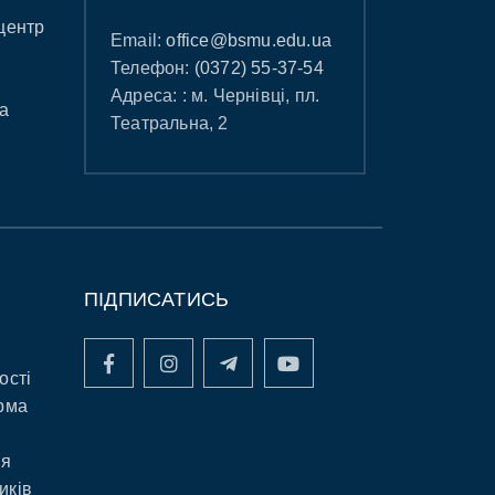
центр
Email:
office@bsmu.edu.ua
Телефон:
(0372) 55-37-54
Адреса: : м. Чернівці, пл.
а
Театральна, 2
ПІДПИСАТИСЬ
ості
рма
ня
иків