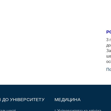
Р
3 
до
За
шв
ос
По
П ДО УНІВЕРСИТЕТУ
МЕДИЦИНА
альності
Університетська клініка