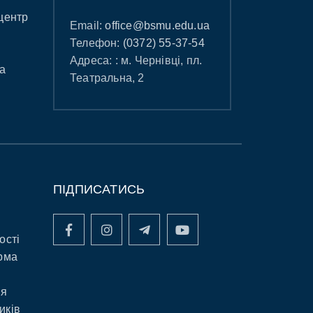
центр
Email:
office@bsmu.edu.ua
Телефон:
(0372) 55-37-54
Адреса: : м. Чернівці, пл.
а
Театральна, 2
ПІДПИСАТИСЬ
ості
рма
ня
иків