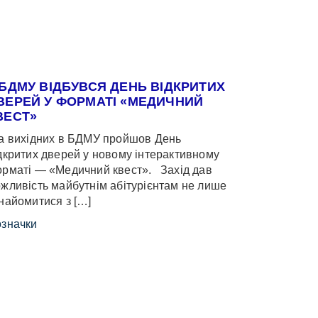
 БДМУ ВІДБУВСЯ ДЕНЬ ВІДКРИТИХ
ВЕРЕЙ У ФОРМАТІ «МЕДИЧНИЙ
ВЕСТ»
 вихідних в БДМУ пройшов День
дкритих дверей у новому інтерактивному
рматі — «Медичний квест». Захід дав
жливість майбутнім абітурієнтам не лише
найомитися з […]
значки