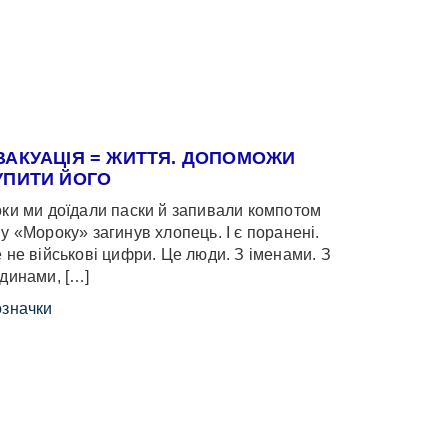
ВАКУАЦІЯ = ЖИТТЯ. ДОПОМОЖИ
УПИТИ ЙОГО
ки ми доїдали паски й запивали компотом
у «Мороку» загинув хлопець. І є поранені.
 не військові цифри. Це люди. З іменами. З
динами, […]
значки