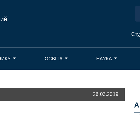
ний
Сту
НИКУ
ОСВІТА
НАУКА
26.03.2019
А