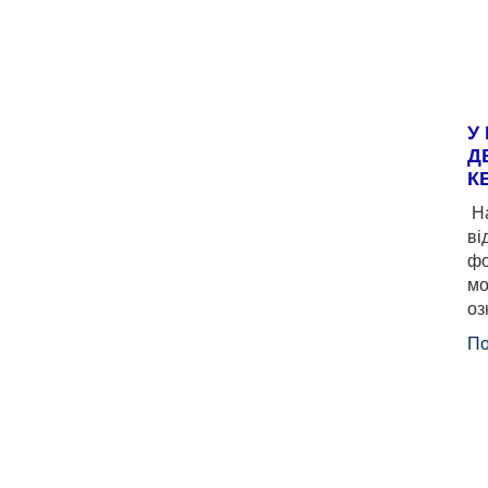
У
Д
К
На
ві
фо
мо
оз
По