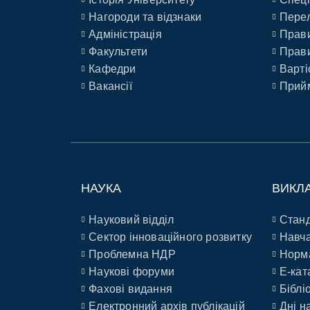
Нагороди та відзнаки
Перел
Адміністрація
Прави
Факультети
Прави
Кафедри
Варті
Вакансії
Прийм
НАУКА
ВИКЛ
Науковий відділ
Станд
Сектор інноваційного розвитку
Навча
Проблемна НДР
Норм
Наукові форуми
E-кат
Фахові видання
Біблі
Електронний архів публікацій
Дні н