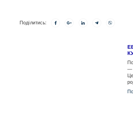
Поділитись:
Е
К
По
— 
Це
ро
По