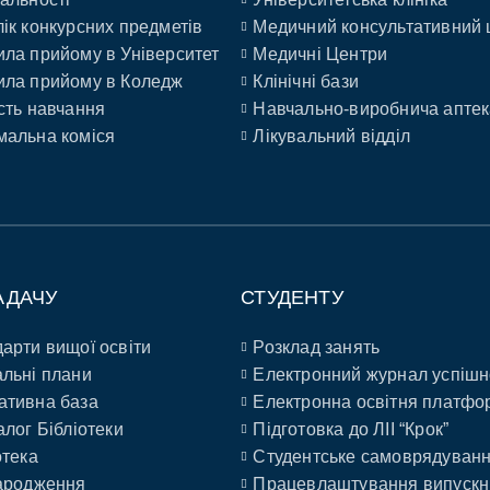
ік конкурсних предметів
Медичний консультативний 
ла прийому в Університет
Медичні Центри
ла прийому в Коледж
Клінічні бази
сть навчання
Навчально-виробнича аптек
альна коміся
Лікувальний відділ
АДАЧУ
СТУДЕНТУ
арти вищої освіти
Розклад занять
льні плани
Електронний журнал успішн
ативна база
Електронна освітня платфо
алог Бібліотеки
Підготовка до ЛІІ “Крок”
отека
Студентське самоврядуван
ародження
Працевлаштування випускн