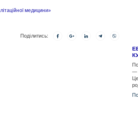
Поділитись:
Е
К
По
— 
Це
ро
По