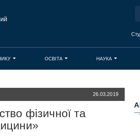
ний
Сту
НИКУ
ОСВІТА
НАУКА
26.03.2019
А
ство фізичної та
дицини»