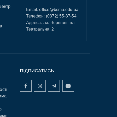
центр
Email:
office@bsmu.edu.ua
Телефон:
(0372) 55-37-54
Адреса: : м. Чернівці, пл.
а
Театральна, 2
ПІДПИСАТИСЬ
ості
рма
ня
иків