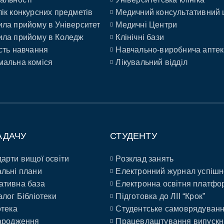
ік конкурсних предметів
Медичний консультативний 
ла прийому в Університет
Медичні Центри
ла прийому в Коледж
Клінічні бази
сть навчання
Навчально-виробнича аптек
альна коміся
Лікувальний відділ
АДАЧУ
СТУДЕНТУ
арти вищої освіти
Розклад занять
льні плани
Електронний журнал успішн
ативна база
Електронна освітня платфо
алог Бібліотеки
Підготовка до ЛІІ “Крок”
отека
Студентське самоврядуван
ародження
Працевлаштування випускн