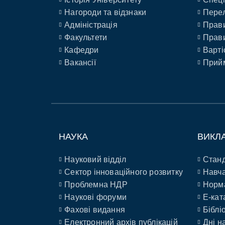
Нагороди та відзнаки
Перел
Адміністрація
Прави
Факультети
Прави
Кафедри
Варті
Вакансії
Прийм
НАУКА
ВИКЛ
Науковий відділ
Станд
Сектор інноваційного розвитку
Навча
Проблемна НДР
Норм
Наукові форуми
E-кат
Фахові видання
Біблі
Електронний архів публікацій
Дні н