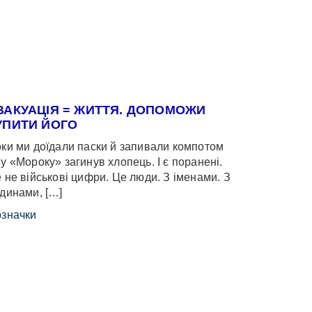
ВАКУАЦІЯ = ЖИТТЯ. ДОПОМОЖИ
УПИТИ ЙОГО
ки ми доїдали паски й запивали компотом
у «Мороку» загинув хлопець. І є поранені.
 не військові цифри. Це люди. З іменами. З
динами, […]
значки