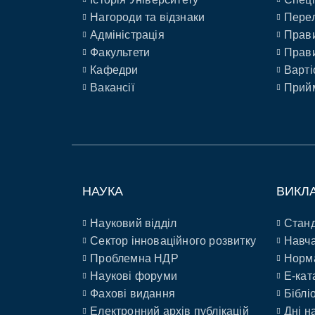
Нагороди та відзнаки
Перел
Адміністрація
Прави
Факультети
Прави
Кафедри
Варті
Вакансії
Прийм
НАУКА
ВИКЛ
Науковий відділ
Станд
Сектор інноваційного розвитку
Навча
Проблемна НДР
Норм
Наукові форуми
E-кат
Фахові видання
Біблі
Електронний архів публікацій
Дні н