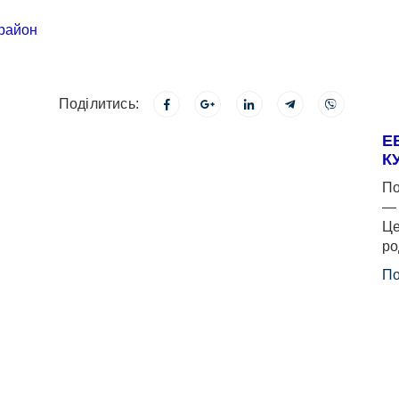
Поділитись:
Е
К
По
— 
Це
ро
По