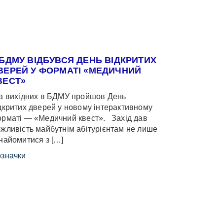
 БДМУ ВІДБУВСЯ ДЕНЬ ВІДКРИТИХ
ВЕРЕЙ У ФОРМАТІ «МЕДИЧНИЙ
ВЕСТ»
 вихідних в БДМУ пройшов День
дкритих дверей у новому інтерактивному
рматі — «Медичний квест». Захід дав
жливість майбутнім абітурієнтам не лише
найомитися з […]
значки