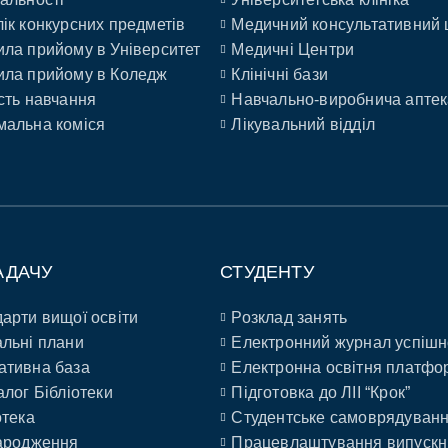
ік конкурсних предметів
Медичний консультативний 
ла прийому в Університет
Медичні Центри
ла прийому в Коледж
Клінічні бази
сть навчання
Навчально-виробнича аптек
альна коміся
Лікувальний відділ
АДАЧУ
СТУДЕНТУ
арти вищої освіти
Розклад занять
льні плани
Електронний журнал успішн
ативна база
Електронна освітня платфо
алог Бібліотеки
Підготовка до ЛІІ “Крок”
отека
Студентське самоврядуван
ародження
Працевлаштування випускн