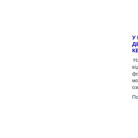
У
Д
К
На
ві
фо
мо
оз
По