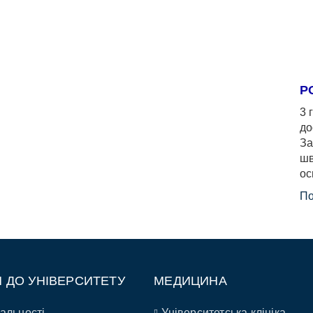
Р
3 
до
За
шв
ос
По
П ДО УНІВЕРСИТЕТУ
МЕДИЦИНА
альності
Університетська клініка