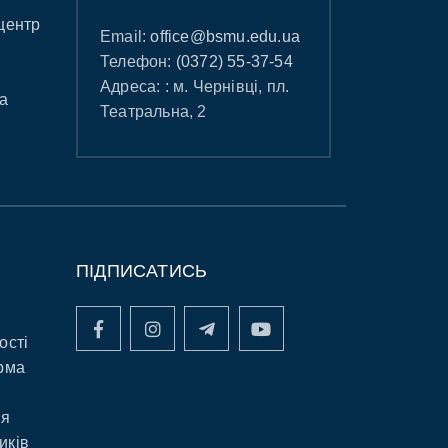
центр
Email:
office@bsmu.edu.ua
Телефон:
(0372) 55-37-54
Адреса: : м. Чернівці, пл.
а
Театральна, 2
ПІДПИСАТИСЬ
ості
рма
ня
иків