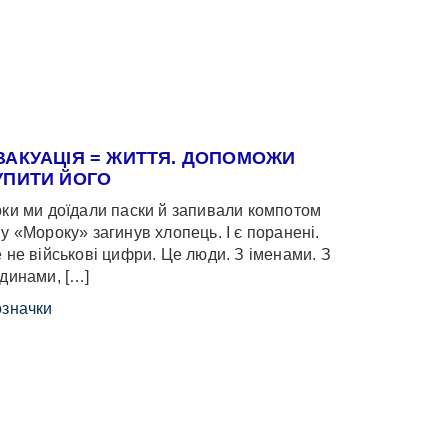
ВАКУАЦІЯ = ЖИТТЯ. ДОПОМОЖИ
УПИТИ ЙОГО
ки ми доїдали паски й запивали компотом
у «Мороку» загинув хлопець. І є поранені.
 не військові цифри. Це люди. З іменами. З
динами, […]
значки