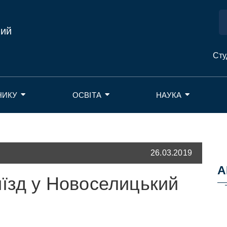
ний
Сту
НИКУ
ОСВІТА
НАУКА
26.03.2019
А
иїзд у Новоселицький