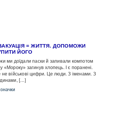
ВАКУАЦІЯ = ЖИТТЯ. ДОПОМОЖИ
УПИТИ ЙОГО
ки ми доїдали паски й запивали компотом
у «Мороку» загинув хлопець. І є поранені.
 не військові цифри. Це люди. З іменами. З
динами, […]
значки