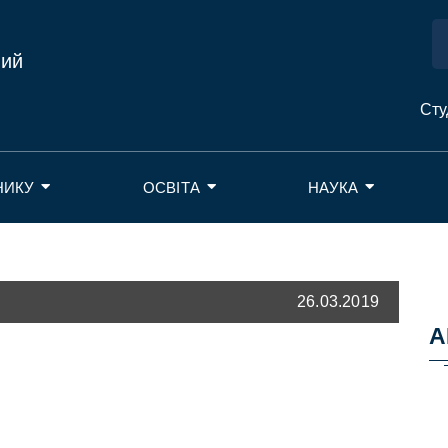
ний
Сту
НИКУ
ОСВІТА
НАУКА
26.03.2019
А