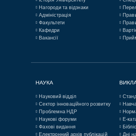
Нагороди та відзнаки
Перел
Адміністрація
Прави
Факультети
Прави
Кафедри
Варті
Вакансії
Прийм
НАУКА
ВИКЛ
Науковий відділ
Станд
Сектор інноваційного розвитку
Навча
Проблемна НДР
Норм
Наукові форуми
E-кат
Фахові видання
Біблі
Електронний архів публікацій
Дні н