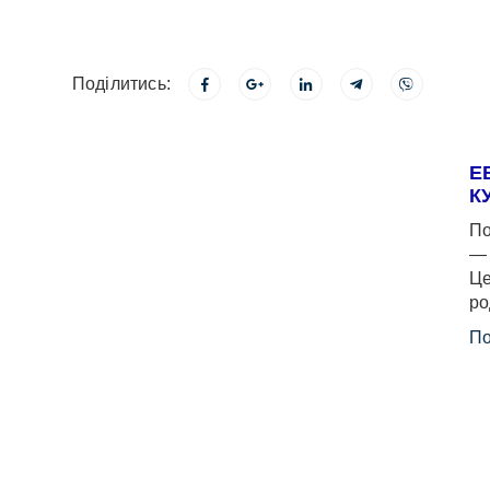
Поділитись:
Е
К
По
— 
Це
ро
По