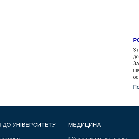
Р
3 
до
За
шв
ос
По
П ДО УНІВЕРСИТЕТУ
МЕДИЦИНА
альності
Університетська клініка