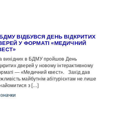
 БДМУ ВІДБУВСЯ ДЕНЬ ВІДКРИТИХ
ВЕРЕЙ У ФОРМАТІ «МЕДИЧНИЙ
ВЕСТ»
 вихідних в БДМУ пройшов День
дкритих дверей у новому інтерактивному
рматі — «Медичний квест». Захід дав
жливість майбутнім абітурієнтам не лише
найомитися з […]
значки