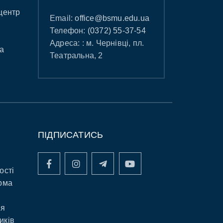
центр
Email:
office@bsmu.edu.ua
Телефон:
(0372) 55-37-54
Адреса: : м. Чернівці, пл.
а
Театральна, 2
ПІДПИСАТИСЬ
ості
рма
ня
иків