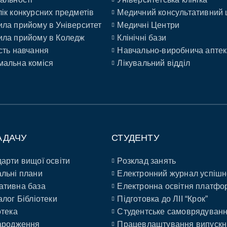
ік конкурсних предметів
Медичний консультативний 
ла прийому в Університет
Медичні Центри
ла прийому в Коледж
Клінічні бази
сть навчання
Навчально-виробнича аптек
альна коміся
Лікувальний відділ
АДАЧУ
СТУДЕНТУ
арти вищої освіти
Розклад занять
льні плани
Електронний журнал успішн
ативна база
Електронна освітня платфо
алог Бібліотеки
Підготовка до ЛІІ “Крок”
отека
Студентське самоврядуван
ародження
Працевлаштування випускн