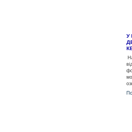
У
Д
К
На
ві
фо
мо
оз
По