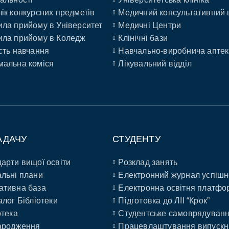
ік конкурсних предметів
Медичний консультативний 
ла прийому в Університет
Медичні Центри
ла прийому в Коледж
Клінічні бази
сть навчання
Навчально-виробнича аптек
альна коміся
Лікувальний відділ
АДАЧУ
СТУДЕНТУ
арти вищої освіти
Розклад занять
льні плани
Електронний журнал успішн
ативна база
Електронна освітня платфо
алог Бібліотеки
Підготовка до ЛІІ “Крок”
отека
Студентське самоврядуван
ародження
Працевлаштування випускн