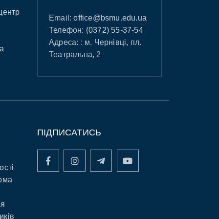
центр
Email:
office@bsmu.edu.ua
Телефон:
(0372) 55-37-54
Адреса: : м. Чернівці, пл.
а
Театральна, 2
ПІДПИСАТИСЬ
ості
рма
ня
иків