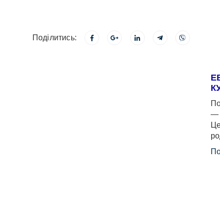
Поділитись:
Е
К
По
— 
Це
ро
По