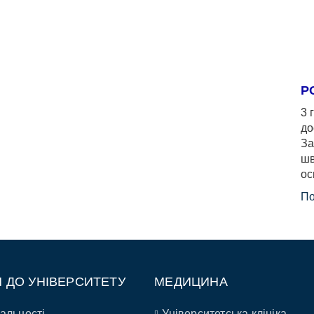
Р
3 
до
За
шв
ос
По
П ДО УНІВЕРСИТЕТУ
МЕДИЦИНА
альності
Університетська клініка