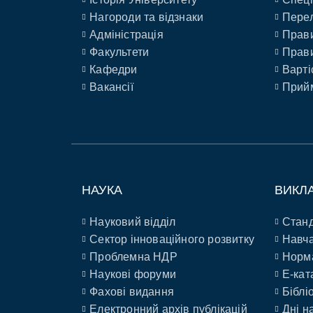
Нагороди та відзнаки
Перел
Адміністрація
Прави
Факультети
Прави
Кафедри
Варті
Вакансії
Прийм
НАУКА
ВИКЛ
Науковий відділ
Станд
Сектор інноваційного розвитку
Навча
Проблемна НДР
Норм
Наукові форуми
E-кат
Фахові видання
Біблі
Електронний архів публікацій
Дні н