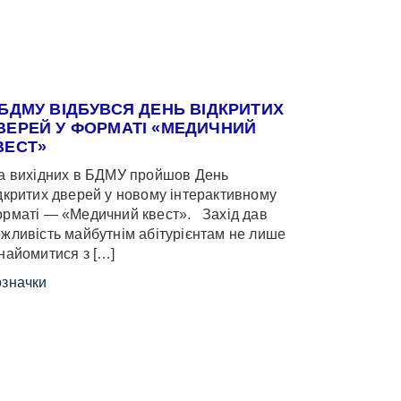
 БДМУ ВІДБУВСЯ ДЕНЬ ВІДКРИТИХ
ВЕРЕЙ У ФОРМАТІ «МЕДИЧНИЙ
ВЕСТ»
 вихідних в БДМУ пройшов День
дкритих дверей у новому інтерактивному
рматі — «Медичний квест». Захід дав
жливість майбутнім абітурієнтам не лише
найомитися з […]
значки