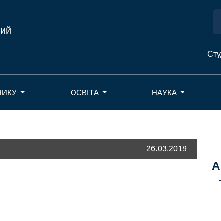
ний
Сту
НИКУ
ОСВІТА
НАУКА
26.03.2019
А