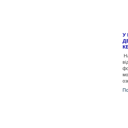
У
Д
К
На
ві
фо
мо
оз
По