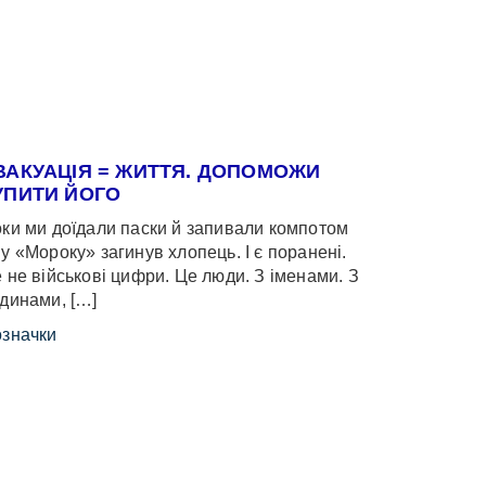
ВАКУАЦІЯ = ЖИТТЯ. ДОПОМОЖИ
УПИТИ ЙОГО
ки ми доїдали паски й запивали компотом
у «Мороку» загинув хлопець. І є поранені.
 не військові цифри. Це люди. З іменами. З
динами, […]
значки