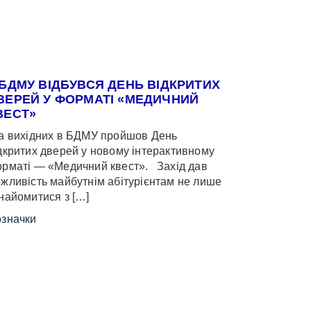
 БДМУ ВІДБУВСЯ ДЕНЬ ВІДКРИТИХ
ВЕРЕЙ У ФОРМАТІ «МЕДИЧНИЙ
ВЕСТ»
 вихідних в БДМУ пройшов День
дкритих дверей у новому інтерактивному
рматі — «Медичний квест». Захід дав
жливість майбутнім абітурієнтам не лише
найомитися з […]
значки