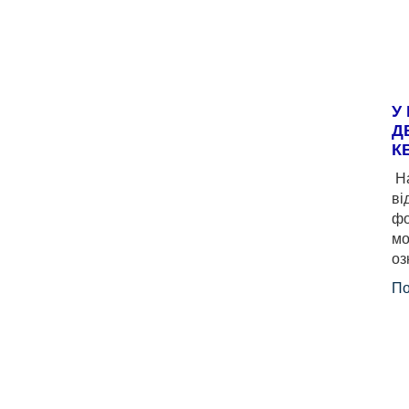
У
Д
К
На
ві
фо
мо
оз
По