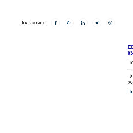
Поділитись:
Е
К
По
— 
Це
ро
По