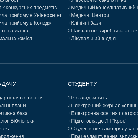
ік конкурсних предметів
Медичний консультативний 
ла прийому в Університет
Медичні Центри
ла прийому в Коледж
Клінічні бази
сть навчання
Навчально-виробнича аптек
альна коміся
Лікувальний відділ
АДАЧУ
СТУДЕНТУ
арти вищої освіти
Розклад занять
льні плани
Електронний журнал успішн
ативна база
Електронна освітня платфо
алог Бібліотеки
Підготовка до ЛІІ “Крок”
отека
Студентське самоврядуван
ародження
Працевлаштування випускн