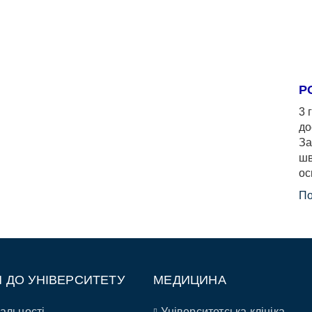
Р
3 
до
За
шв
ос
По
П ДО УНІВЕРСИТЕТУ
МЕДИЦИНА
альності
Університетська клініка