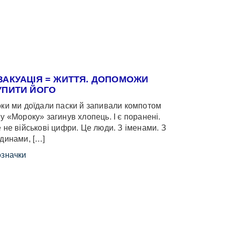
ВАКУАЦІЯ = ЖИТТЯ. ДОПОМОЖИ
УПИТИ ЙОГО
ки ми доїдали паски й запивали компотом
у «Мороку» загинув хлопець. І є поранені.
 не військові цифри. Це люди. З іменами. З
динами, […]
значки