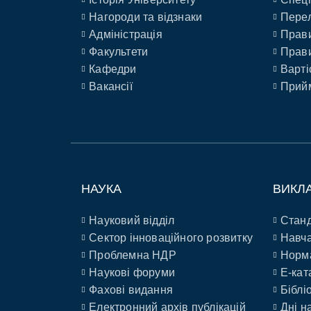
Нагороди та відзнаки
Перел
Адміністрація
Прави
Факультети
Прави
Кафедри
Варті
Вакансії
Прийм
НАУКА
ВИКЛ
Науковий відділ
Станд
Сектор інноваційного розвитку
Навча
Проблемна НДР
Норм
Наукові форуми
E-кат
Фахові видання
Біблі
Електронний архів публікацій
Дні н