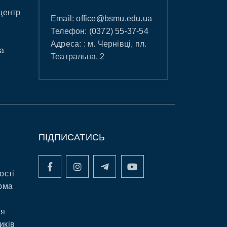
центр
Email:
office@bsmu.edu.ua
Телефон:
(0372) 55-37-54
Адреса: : м. Чернівці, пл.
а
Театральна, 2
ПІДПИСАТИСЬ
ості
рма
ня
иків