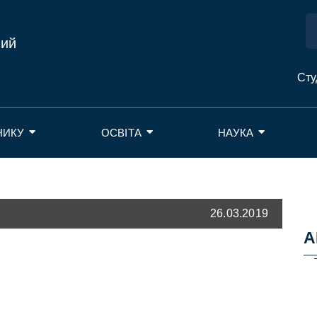
ний
Сту
НИКУ
ОСВІТА
НАУКА
26.03.2019
А