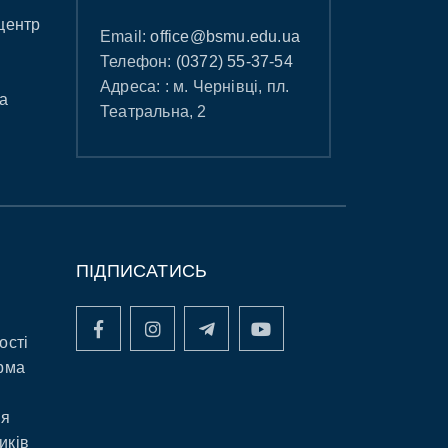
центр
Email:
office@bsmu.edu.ua
Телефон:
(0372) 55-37-54
Адреса: : м. Чернівці, пл.
а
Театральна, 2
ПІДПИСАТИСЬ
ості
рма
ня
иків