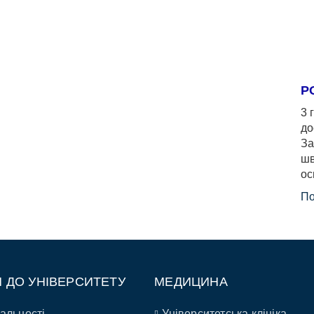
Р
3 
до
За
шв
ос
По
П ДО УНІВЕРСИТЕТУ
МЕДИЦИНА
альності
Університетська клініка