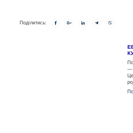
Поділитись:
Е
К
По
— 
Це
ро
По