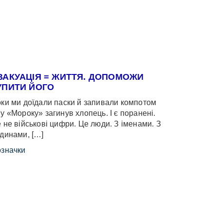
ВАКУАЦІЯ = ЖИТТЯ. ДОПОМОЖИ
УПИТИ ЙОГО
ки ми доїдали паски й запивали компотом
у «Мороку» загинув хлопець. І є поранені.
 не військові цифри. Це люди. З іменами. З
динами, […]
значки