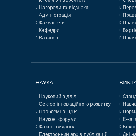
Нагороди та відзнаки
Перел
Адміністрація
Прави
Факультети
Прави
Кафедри
Варті
Вакансії
Прийм
НАУКА
ВИКЛ
Науковий відділ
Станд
Сектор інноваційного розвитку
Навча
Проблемна НДР
Норм
Наукові форуми
E-кат
Фахові видання
Біблі
Електронний архів публікацій
Дні н