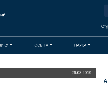
ний
Сту
НИКУ
ОСВІТА
НАУКА
26.03.2019
А