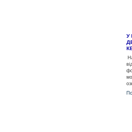
У
Д
К
На
ві
фо
мо
оз
По