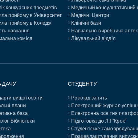
ік конкурсних предметів
Медичний консультативний 
ла прийому в Університет
Медичні Центри
ла прийому в Коледж
Клінічні бази
сть навчання
Навчально-виробнича аптек
альна коміся
Лікувальний відділ
АДАЧУ
СТУДЕНТУ
арти вищої освіти
Розклад занять
льні плани
Електронний журнал успішн
ативна база
Електронна освітня платфо
алог Бібліотеки
Підготовка до ЛІІ “Крок”
отека
Студентське самоврядуван
ародження
Працевлаштування випускн