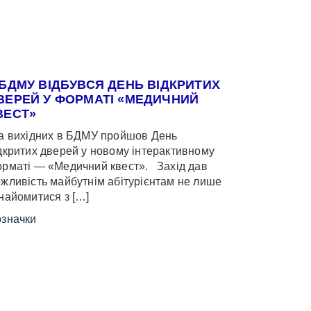
 БДМУ ВІДБУВСЯ ДЕНЬ ВІДКРИТИХ
ВЕРЕЙ У ФОРМАТІ «МЕДИЧНИЙ
ВЕСТ»
 вихідних в БДМУ пройшов День
дкритих дверей у новому інтерактивному
рматі — «Медичний квест». Захід дав
жливість майбутнім абітурієнтам не лише
найомитися з […]
значки