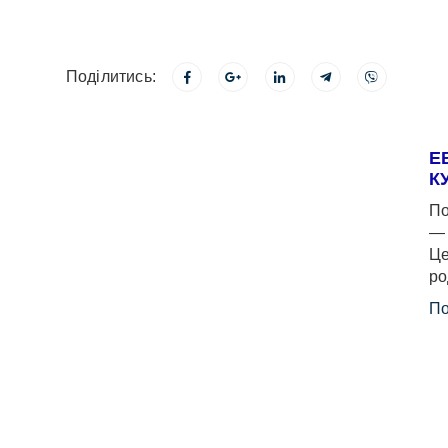
Поділитись:
Е
К
По
— 
Це
ро
По