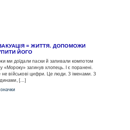
ВАКУАЦІЯ = ЖИТТЯ. ДОПОМОЖИ
УПИТИ ЙОГО
ки ми доїдали паски й запивали компотом
у «Мороку» загинув хлопець. І є поранені.
 не військові цифри. Це люди. З іменами. З
динами, […]
значки