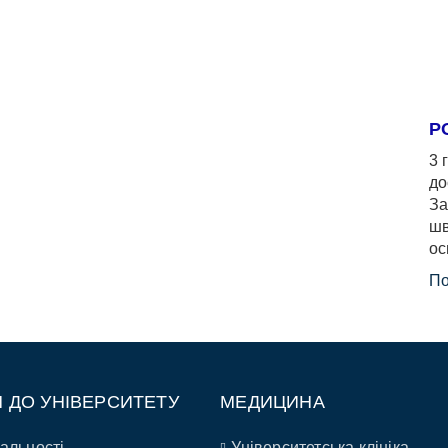
Р
3 
до
За
шв
ос
По
П ДО УНІВЕРСИТЕТУ
МЕДИЦИНА
альності
Університетська клініка