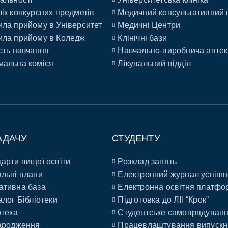
ік конкурсних предметів
Медичний консультативний 
ла прийому в Університет
Медичні Центри
ла прийому в Коледж
Клінічні бази
сть навчання
Навчально-виробнича аптек
альна коміся
Лікувальний відділ
АДАЧУ
СТУДЕНТУ
арти вищої освіти
Розклад занять
льні плани
Електронний журнал успішн
ативна база
Електронна освітня платфо
алог Бібліотеки
Підготовка до ЛІІ “Крок”
отека
Студентське самоврядуван
ародження
Працевлаштування випускн