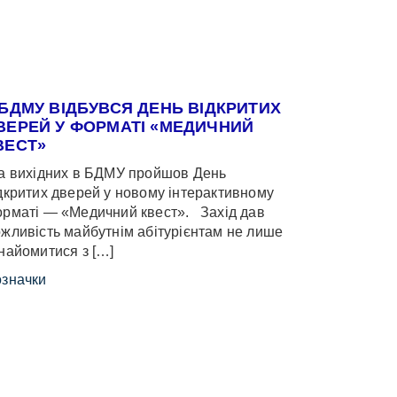
 БДМУ ВІДБУВСЯ ДЕНЬ ВІДКРИТИХ
ВЕРЕЙ У ФОРМАТІ «МЕДИЧНИЙ
ВЕСТ»
 вихідних в БДМУ пройшов День
дкритих дверей у новому інтерактивному
рматі — «Медичний квест». Захід дав
жливість майбутнім абітурієнтам не лише
найомитися з […]
значки