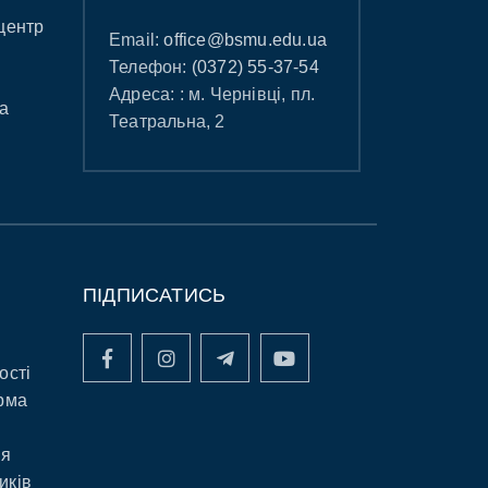
центр
Email:
office@bsmu.edu.ua
Телефон:
(0372) 55-37-54
Адреса: : м. Чернівці, пл.
а
Театральна, 2
ПІДПИСАТИСЬ
ості
рма
ня
иків