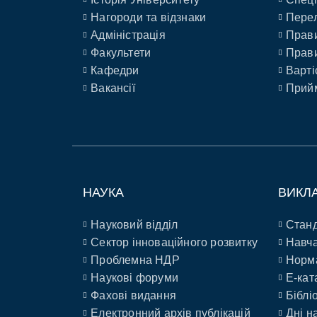
Нагороди та відзнаки
Перел
Адміністрація
Прави
Факультети
Прави
Кафедри
Варті
Вакансії
Прийм
НАУКА
ВИКЛ
Науковий відділ
Станд
Сектор інноваційного розвитку
Навча
Проблемна НДР
Норм
Наукові форуми
E-кат
Фахові видання
Біблі
Електронний архів публікацій
Дні н