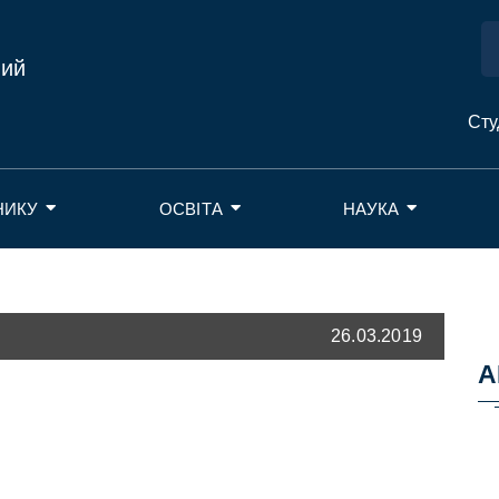
ний
Сту
НИКУ
ОСВІТА
НАУКА
26.03.2019
А