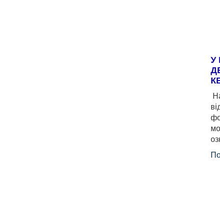
У
Д
К
На
ві
фо
мо
оз
По