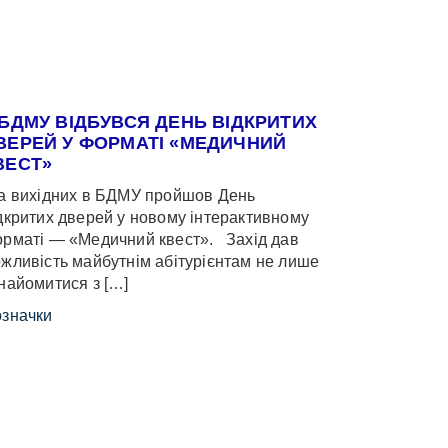
 БДМУ ВІДБУВСЯ ДЕНЬ ВІДКРИТИХ
ВЕРЕЙ У ФОРМАТІ «МЕДИЧНИЙ
ВЕСТ»
 вихідних в БДМУ пройшов День
дкритих дверей у новому інтерактивному
рматі — «Медичний квест». Захід дав
жливість майбутнім абітурієнтам не лише
найомитися з […]
значки