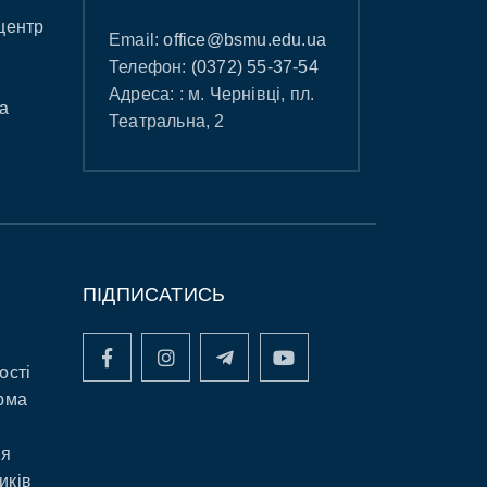
центр
Email:
office@bsmu.edu.ua
Телефон:
(0372) 55-37-54
Адреса: : м. Чернівці, пл.
а
Театральна, 2
ПІДПИСАТИСЬ
ості
рма
ня
иків