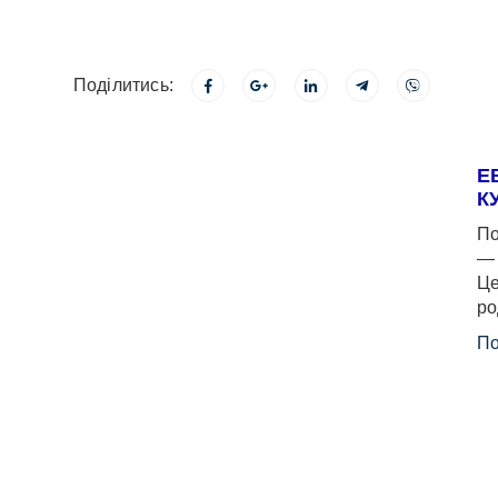
Поділитись:
Е
К
По
— 
Це
ро
По