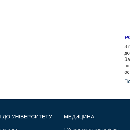
Р
3 
до
За
шв
ос
По
П ДО УНІВЕРСИТЕТУ
МЕДИЦИНА
альності
Університетська клініка