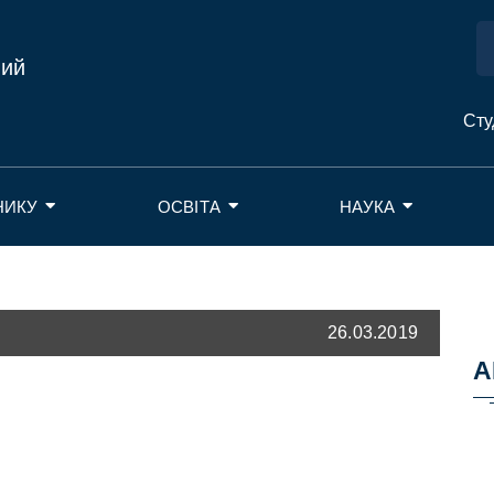
ний
Сту
НИКУ
ОСВІТА
НАУКА
26.03.2019
А