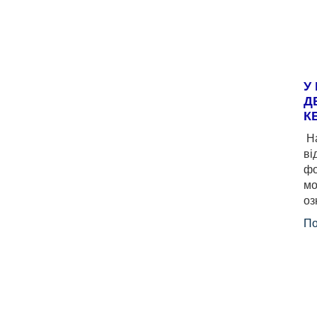
У
Д
К
На
ві
фо
мо
оз
По