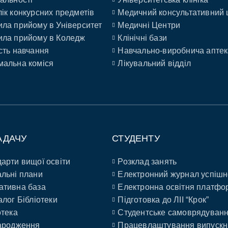
ік конкурсних предметів
Медичний консультативний 
ла прийому в Університет
Медичні Центри
ла прийому в Коледж
Клінічні бази
сть навчання
Навчально-виробнича аптек
альна коміся
Лікувальний відділ
АДАЧУ
СТУДЕНТУ
арти вищої освіти
Розклад занять
льні плани
Електронний журнал успішн
ативна база
Електронна освітня платфо
алог Бібліотеки
Підготовка до ЛІІ “Крок”
отека
Студентське самоврядуван
ародження
Працевлаштування випускн