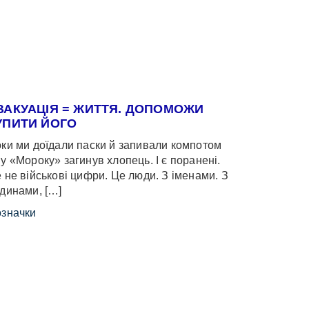
ВАКУАЦІЯ = ЖИТТЯ. ДОПОМОЖИ
УПИТИ ЙОГО
ки ми доїдали паски й запивали компотом
у «Мороку» загинув хлопець. І є поранені.
 не військові цифри. Це люди. З іменами. З
динами, […]
значки