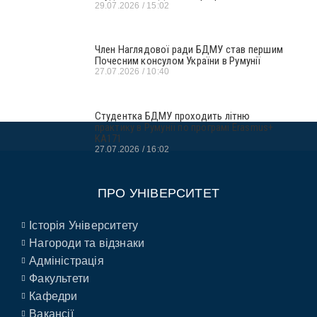
29.07.2026
15:02
Член Наглядової ради БДМУ став першим
Почесним консулом України в Румунії
27.07.2026
10:40
Студентка БДМУ проходить літню
практику в Румунії по програмі Erasmus+
KA171
27.07.2026
16:02
ПРО УНІВЕРСИТЕТ
Історія Університету
Нагороди та відзнаки
Адміністрація
Факультети
Кафедри
Вакансії