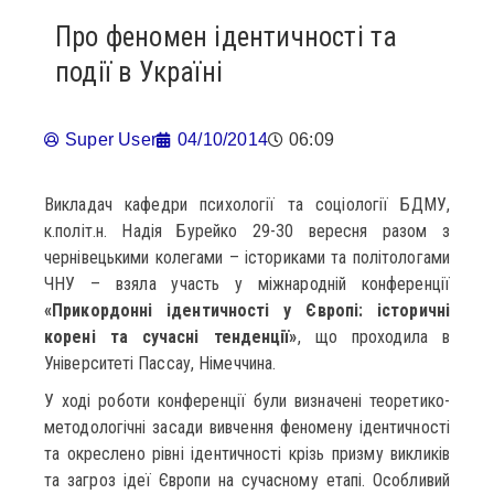
Про феномен ідентичності та
події в Україні
Super User
04/10/2014
06:09
Викладач кафедри психології та соціології БДМУ,
к.політ.н. Надія Бурейко 29-30 вересня разом з
чернівецькими колегами – істориками та політологами
ЧНУ – взяла участь у міжнародній конференції
«Прикордонні ідентичності у Європі: історичні
корені та сучасні тенденції»
, що проходила в
Університеті Пассау, Німеччина.
У ході роботи конференції були визначені теоретико-
методологічні засади вивчення феномену ідентичності
та окреслено рівні ідентичності крізь призму викликів
та загроз ідеї Європи на сучасному етапі. Особливий