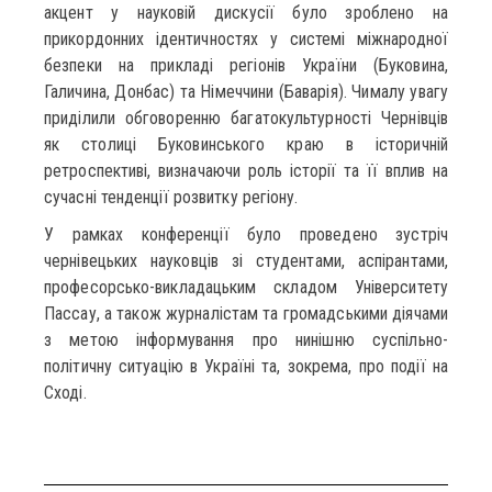
акцент у науковій дискусії було зроблено на
прикордонних ідентичностях у системі міжнародної
безпеки на прикладі регіонів України (Буковина,
Галичина, Донбас) та Німеччини (Баварія). Чималу увагу
приділили обговоренню багатокультурності Чернівців
як столиці Буковинського краю в історичній
ретроспективі, визначаючи роль історії та її вплив на
сучасні тенденції розвитку регіону.
У рамках конференції було проведено зустріч
чернівецьких науковців зі студентами, аспірантами,
професорсько-викладацьким складом Університету
Пассау, а також журналістам та громадськими діячами
з метою інформування про нинішню суспільно-
політичну ситуацію в Україні та, зокрема, про події на
Сході.