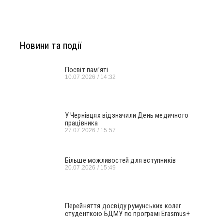
Новини та події
Посвіт пам’яті
10.07.2026
14:32
У Чернівцях відзначили День медичного
працівника
27.07.2026
15:57
Більше можливостей для вступників
20.07.2026
15:49
Перейняття досвіду румунських колег
студенткою БДМУ по програмі Erasmus+