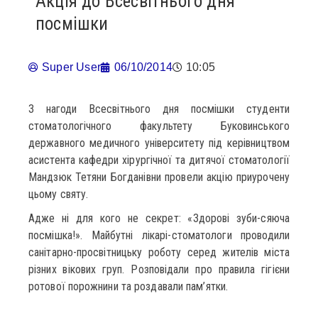
Акція до Всесвітнього дня
посмішки
Super User
06/10/2014
10:05
З нагоди Всесвітнього дня посмішки студенти
стоматологічного факультету Буковинського
державного медичного університету під керівництвом
асистента кафедри хірургічної та дитячої стоматології
Мандзюк Тетяни Богданівни провели акцію приурочену
цьому святу.
Адже ні для кого не секрет: «Здорові зуби-сяюча
посмішка!». Майбутні лікарі-стоматологи проводили
санітарно-просвітницьку роботу серед жителів міста
різних вікових груп. Розповідали про правила гігієни
ротової порожнини та роздавали пам’ятки.