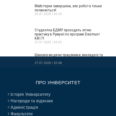
Майстерня завершена, але робота тільки
починається!
20.07.2026
16:16
Студентка БДМУ проходить літню
практику в Румунії по програмі Erasmus+
KA171
27.07.2026
16:02
Шановні медичні працівники, викладачі та
студенти!
27.07.2026
10:48
ПРО УНІВЕРСИТЕТ
Історія Університету
Нагороди та відзнаки
Адміністрація
Факультети