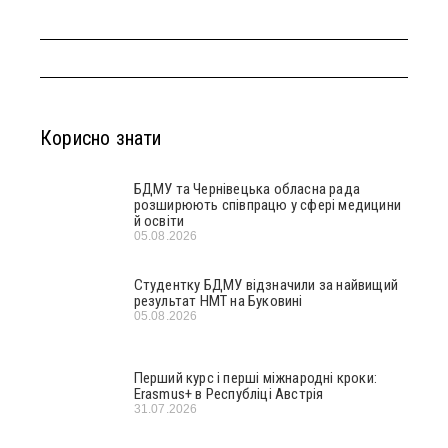
Корисно знати
БДМУ та Чернівецька обласна рада
розширюють співпрацю у сфері медицини
й освіти
05.08.2026
Студентку БДМУ відзначили за найвищий
результат НМТ на Буковині
05.08.2026
Перший курс і перші міжнародні кроки:
Erasmus+ в Республіці Австрія
31.07.2026