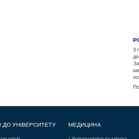
Р
3 
до
За
шв
ос
По
П ДО УНІВЕРСИТЕТУ
МЕДИЦИНА
альності
Університетська клініка