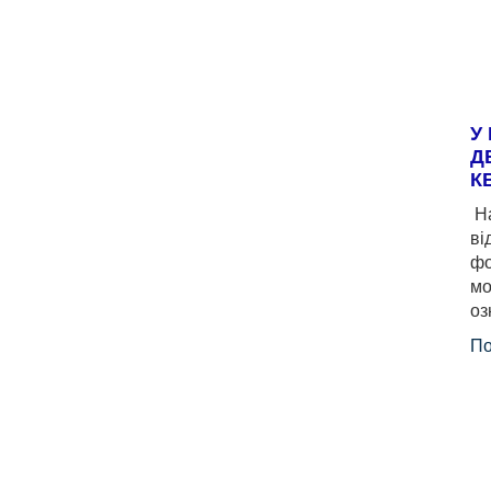
У
Д
К
На
ві
фо
мо
оз
По