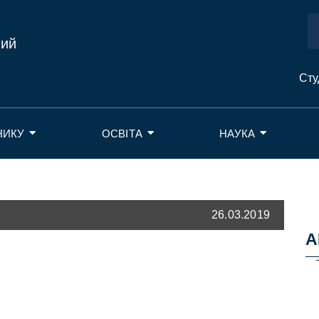
ний
Сту
НИКУ
ОСВІТА
НАУКА
26.03.2019
А