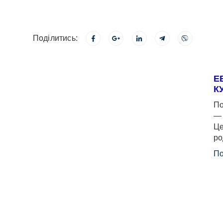
Поділитись:
Е
К
По
— 
Це
ро
По