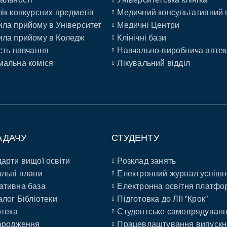
ік конкурсних предметів
Медичний консультативний 
ла прийому в Університет
Медичні Центри
ла прийому в Коледж
Клінічні бази
сть навчання
Навчально-виробнича аптек
альна коміся
Лікувальний відділ
АДАЧУ
СТУДЕНТУ
арти вищої освіти
Розклад занять
льні плани
Електронний журнал успішн
ативна база
Електронна освітня платфо
алог Бібліотеки
Підготовка до ЛІІ “Крок”
отека
Студентське самоврядуван
ародження
Працевлаштування випускн