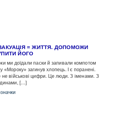
ВАКУАЦІЯ = ЖИТТЯ. ДОПОМОЖИ
УПИТИ ЙОГО
ки ми доїдали паски й запивали компотом
у «Мороку» загинув хлопець. І є поранені.
 не військові цифри. Це люди. З іменами. З
динами, […]
значки