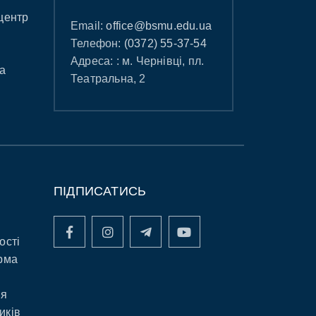
центр
Email:
office@bsmu.edu.ua
Телефон:
(0372) 55-37-54
Адреса: : м. Чернівці, пл.
а
Театральна, 2
ПІДПИСАТИСЬ
ості
рма
ня
иків