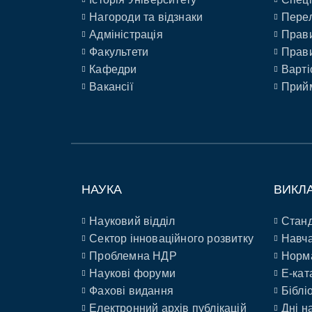
Нагороди та відзнаки
Перел
Адміністрація
Прави
Факультети
Прави
Кафедри
Варті
Вакансії
Прийм
НАУКА
ВИКЛ
Науковий відділ
Станд
Сектор інноваційного розвитку
Навча
Проблемна НДР
Норм
Наукові форуми
E-кат
Фахові видання
Біблі
Електронний архів публікацій
Дні н