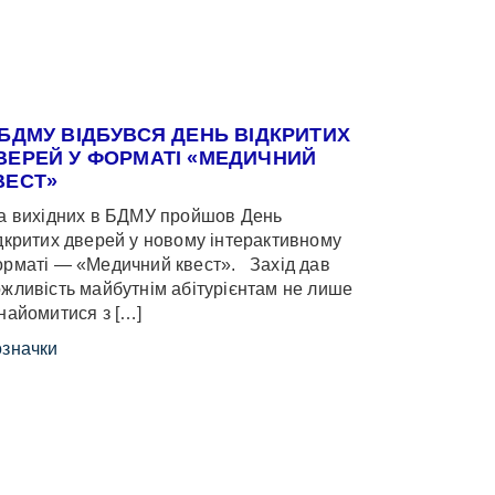
 БДМУ ВІДБУВСЯ ДЕНЬ ВІДКРИТИХ
ВЕРЕЙ У ФОРМАТІ «МЕДИЧНИЙ
ВЕСТ»
 вихідних в БДМУ пройшов День
дкритих дверей у новому інтерактивному
рматі — «Медичний квест». Захід дав
жливість майбутнім абітурієнтам не лише
найомитися з […]
значки