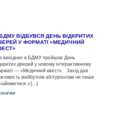
 БДМУ ВІДБУВСЯ ДЕНЬ ВІДКРИТИХ
ВЕРЕЙ У ФОРМАТІ «МЕДИЧНИЙ
ВЕСТ»
 вихідних в БДМУ пройшов День
дкритих дверей у новому інтерактивному
рматі — «Медичний квест». Захід дав
жливість майбутнім абітурієнтам не лише
найомитися з […]
значки