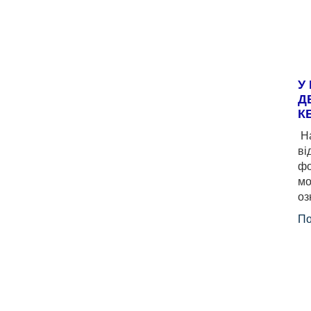
У
Д
К
На
ві
фо
мо
оз
По