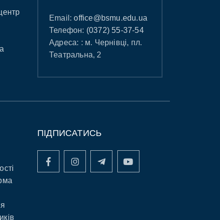
центр
Email:
office@bsmu.edu.ua
Телефон:
(0372) 55-37-54
Адреса: : м. Чернівці, пл.
а
Театральна, 2
ПІДПИСАТИСЬ
ості
рма
ня
иків