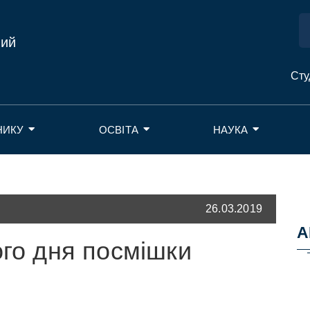
ний
Сту
НИКУ
ОСВІТА
НАУКА
26.03.2019
А
ого дня посмішки