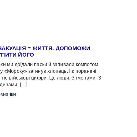
ВАКУАЦІЯ = ЖИТТЯ. ДОПОМОЖИ
УПИТИ ЙОГО
ки ми доїдали паски й запивали компотом
у «Мороку» загинув хлопець. І є поранені.
 не військові цифри. Це люди. З іменами. З
динами, […]
значки