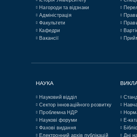
Нагороди та відзнаки
Перел
Адміністрація
Прави
Факультети
Прави
Кафедри
Варті
Вакансії
Прийм
НАУКА
ВИКЛ
Науковий відділ
Станд
Сектор інноваційного розвитку
Навча
Проблемна НДР
Норм
Наукові форуми
E-кат
Фахові видання
Біблі
Електронний архів публікацій
Дні н