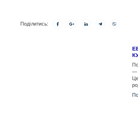
Поділитись:
Е
К
По
— 
Це
ро
По