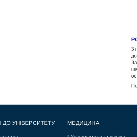
Р
3 
до
За
шв
ос
По
П ДО УНІВЕРСИТЕТУ
МЕДИЦИНА
альності
Університетська клініка