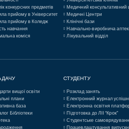
ік конкурсних предметів
Медичний консультативний 
ла прийому в Університет
Медичні Центри
ла прийому в Коледж
Клінічні бази
сть навчання
Навчально-виробнича аптек
альна коміся
Лікувальний відділ
АДАЧУ
СТУДЕНТУ
арти вищої освіти
Розклад занять
льні плани
Електронний журнал успішн
ативна база
Електронна освітня платфо
алог Бібліотеки
Підготовка до ЛІІ “Крок”
отека
Студентське самоврядуван
ародження
Працевлаштування випускн