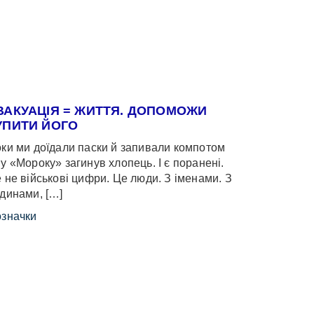
ВАКУАЦІЯ = ЖИТТЯ. ДОПОМОЖИ
УПИТИ ЙОГО
ки ми доїдали паски й запивали компотом
у «Мороку» загинув хлопець. І є поранені.
 не військові цифри. Це люди. З іменами. З
динами, […]
значки