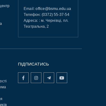
центр
Email:
office@bsmu.edu.ua
Телефон:
(0372) 55-37-54
Адреса: : м. Чернівці, пл.
а
Театральна, 2
ПІДПИСАТИСЬ
ості
рма
ня
иків