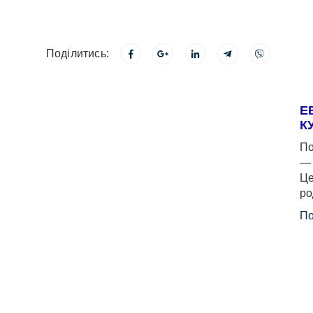
Поділитись:
Е
К
По
— 
Це
ро
По