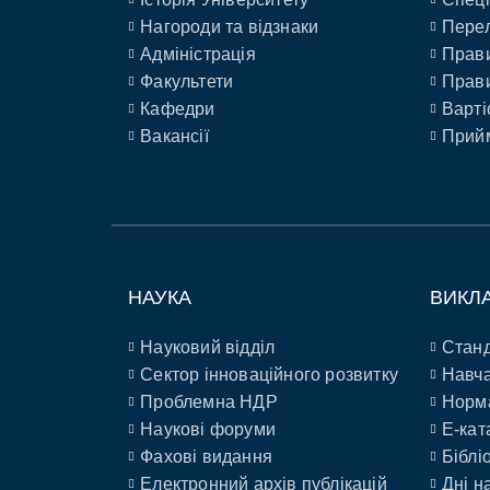
Нагороди та відзнаки
Перел
Адміністрація
Прави
Факультети
Прави
Кафедри
Варті
Вакансії
Прийм
НАУКА
ВИКЛ
Науковий відділ
Станд
Сектор інноваційного розвитку
Навча
Проблемна НДР
Норм
Наукові форуми
E-кат
Фахові видання
Біблі
Електронний архів публікацій
Дні н