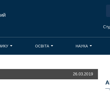
ний
Сту
НИКУ
ОСВІТА
НАУКА
26.03.2019
А