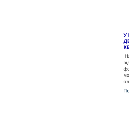
У
Д
К
На
ві
фо
мо
оз
По