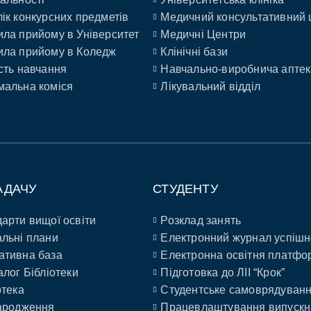
ік конкурсних предметів
Медичний консультативний 
ла прийому в Університет
Медичні Центри
ла прийому в Коледж
Клінічні бази
сть навчання
Навчально-виробнича аптек
альна коміся
Лікувальний відділ
АДАЧУ
СТУДЕНТУ
арти вищої освіти
Розклад занять
льні плани
Електронний журнал успішн
ативна база
Електронна освітня платфо
алог Бібліотеки
Підготовка до ЛІІ “Крок”
отека
Студентське самоврядуван
ародження
Працевлаштування випускн