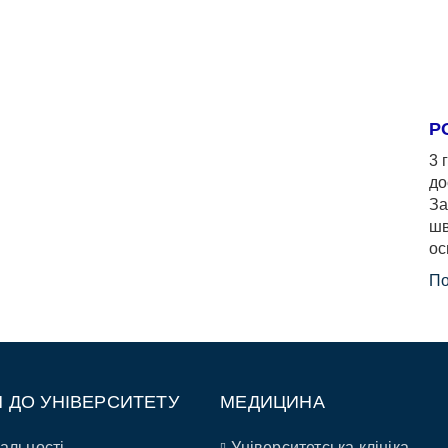
Р
3 
до
За
шв
ос
По
П ДО УНІВЕРСИТЕТУ
МЕДИЦИНА
альності
Університетська клініка