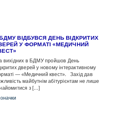
 БДМУ ВІДБУВСЯ ДЕНЬ ВІДКРИТИХ
ВЕРЕЙ У ФОРМАТІ «МЕДИЧНИЙ
ВЕСТ»
 вихідних в БДМУ пройшов День
дкритих дверей у новому інтерактивному
рматі — «Медичний квест». Захід дав
жливість майбутнім абітурієнтам не лише
найомитися з […]
значки