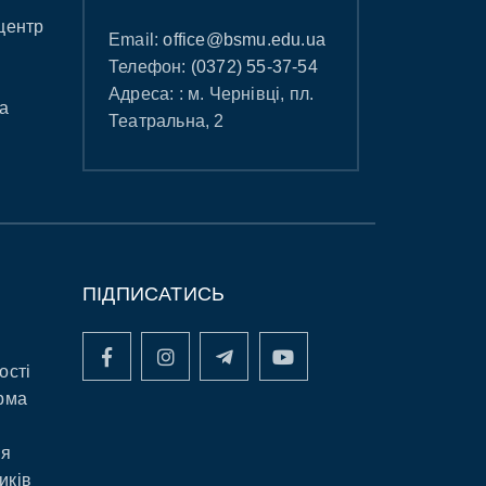
центр
Email:
office@bsmu.edu.ua
Телефон:
(0372) 55-37-54
Адреса: : м. Чернівці, пл.
а
Театральна, 2
ПІДПИСАТИСЬ
ості
рма
ня
иків