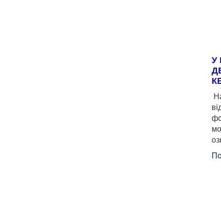
У
Д
К
На
ві
фо
мо
оз
По