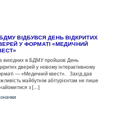
 БДМУ ВІДБУВСЯ ДЕНЬ ВІДКРИТИХ
ВЕРЕЙ У ФОРМАТІ «МЕДИЧНИЙ
ВЕСТ»
 вихідних в БДМУ пройшов День
дкритих дверей у новому інтерактивному
рматі — «Медичний квест». Захід дав
жливість майбутнім абітурієнтам не лише
найомитися з […]
значки