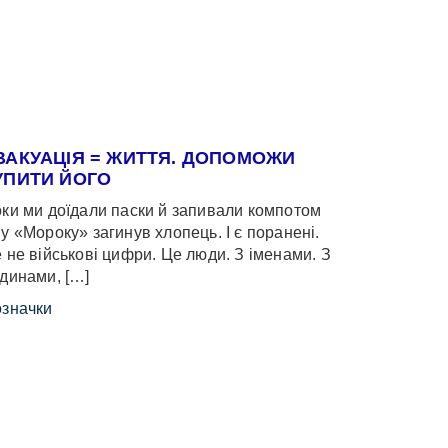
ВАКУАЦІЯ = ЖИТТЯ. ДОПОМОЖИ
УПИТИ ЙОГО
ки ми доїдали паски й запивали компотом
у «Мороку» загинув хлопець. І є поранені.
 не військові цифри. Це люди. З іменами. З
динами, […]
значки