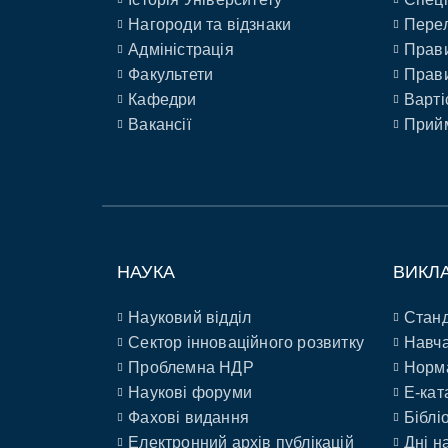
Нагороди та відзнаки
Перел
Адміністрація
Прави
Факультети
Прави
Кафедри
Варті
Вакансії
Прийм
НАУКА
ВИКЛ
Науковий відділ
Станд
Сектор інноваційного розвитку
Навча
Проблемна НДР
Норм
Наукові форуми
E-кат
Фахові видання
Біблі
Електронний архів публікацій
Дні н