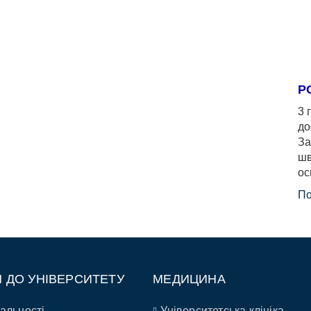
Р
3 
до
За
шв
ос
По
П ДО УНІВЕРСИТЕТУ
МЕДИЦИНА
альності
Університетська клініка