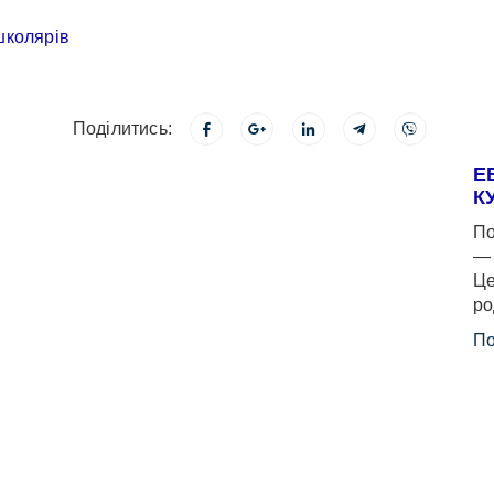
Поділитись:
Е
К
По
— 
Це
ро
По