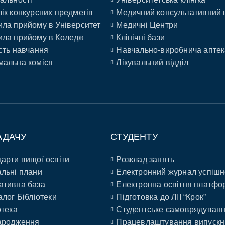
ік конкурсних предметів
Медичний консультативний 
ла прийому в Університет
Медичні Центри
ла прийому в Коледж
Клінічні бази
сть навчання
Навчально-виробнича аптек
альна коміся
Лікувальний відділ
АДАЧУ
СТУДЕНТУ
арти вищої освіти
Розклад занять
льні плани
Електронний журнал успішн
ативна база
Електронна освітня платфо
алог Бібліотеки
Підготовка до ЛІІ “Крок”
отека
Студентське самоврядуван
ародження
Працевлаштування випускн