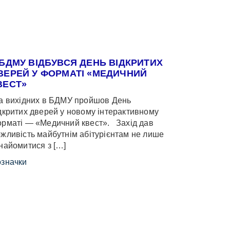
 БДМУ ВІДБУВСЯ ДЕНЬ ВІДКРИТИХ
ВЕРЕЙ У ФОРМАТІ «МЕДИЧНИЙ
ВЕСТ»
 вихідних в БДМУ пройшов День
дкритих дверей у новому інтерактивному
рматі — «Медичний квест». Захід дав
жливість майбутнім абітурієнтам не лише
найомитися з […]
значки