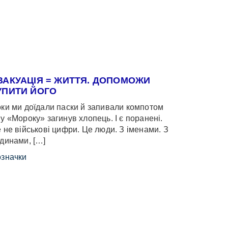
ВАКУАЦІЯ = ЖИТТЯ. ДОПОМОЖИ
УПИТИ ЙОГО
ки ми доїдали паски й запивали компотом
у «Мороку» загинув хлопець. І є поранені.
 не військові цифри. Це люди. З іменами. З
динами, […]
значки