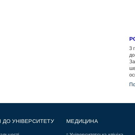
Р
3 
до
За
шв
ос
По
П ДО УНІВЕРСИТЕТУ
МЕДИЦИНА
альності
Університетська клініка