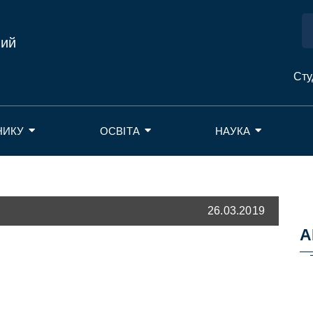
ний
Сту
НИКУ
ОСВІТА
НАУКА
26.03.2019
А