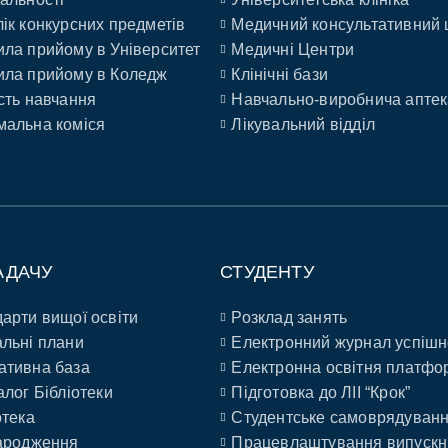
ік конкурсних предметів
Медичний консультативний 
ла прийому в Університет
Медичні Центри
ла прийому в Коледж
Клінічні бази
сть навчання
Навчально-виробнича аптек
альна коміся
Лікувальний відділ
АДАЧУ
СТУДЕНТУ
арти вищої освіти
Розклад занять
льні плани
Електронний журнал успішн
ативна база
Електронна освітня платфо
алог Бібліотеки
Підготовка до ЛІІ “Крок”
отека
Студентське самоврядуван
ародження
Працевлаштування випускн