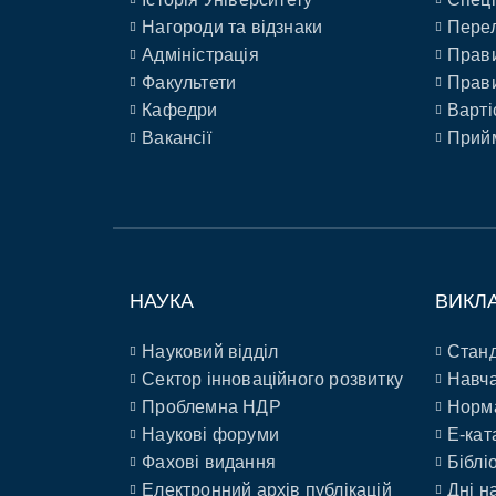
Нагороди та відзнаки
Перел
Адміністрація
Прави
Факультети
Прави
Кафедри
Варті
Вакансії
Прийм
НАУКА
ВИКЛ
Науковий відділ
Станд
Сектор інноваційного розвитку
Навча
Проблемна НДР
Норм
Наукові форуми
E-кат
Фахові видання
Біблі
Електронний архів публікацій
Дні н