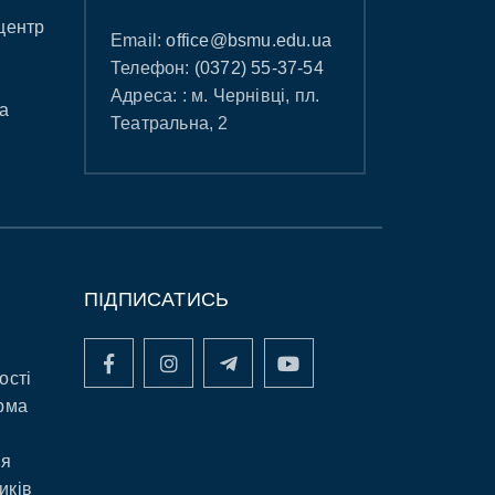
центр
Email:
office@bsmu.edu.ua
Телефон:
(0372) 55-37-54
Адреса: : м. Чернівці, пл.
а
Театральна, 2
ПІДПИСАТИСЬ
ості
рма
ня
иків