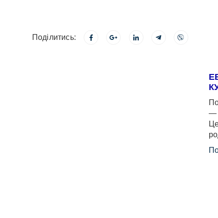
Поділитись:
Е
К
По
— 
Це
ро
По