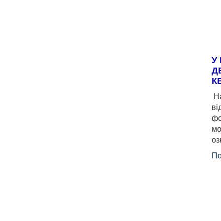
У
Д
К
На
ві
фо
мо
оз
По