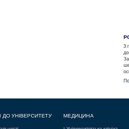
Р
3 
до
За
шв
ос
По
П ДО УНІВЕРСИТЕТУ
МЕДИЦИНА
альності
Університетська клініка