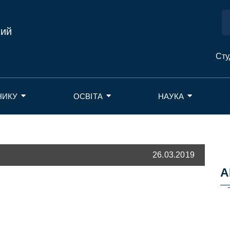
ний
Сту
НИКУ
ОСВІТА
НАУКА
26.03.2019
А