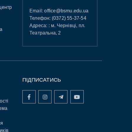
центр
Email:
office@bsmu.edu.ua
Телефон:
(0372) 55-37-54
Адреса: : м. Чернівці, пл.
а
Театральна, 2
ПІДПИСАТИСЬ
ості
рма
ня
иків