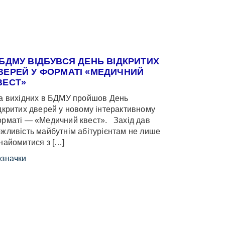
 БДМУ ВІДБУВСЯ ДЕНЬ ВІДКРИТИХ
ВЕРЕЙ У ФОРМАТІ «МЕДИЧНИЙ
ВЕСТ»
 вихідних в БДМУ пройшов День
дкритих дверей у новому інтерактивному
рматі — «Медичний квест». Захід дав
жливість майбутнім абітурієнтам не лише
найомитися з […]
значки