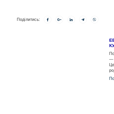
Поділитись:
Е
К
По
— 
Це
ро
По