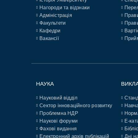
Нагороди та відзнаки
Перел
Адміністрація
Прави
Факультети
Прави
Кафедри
Варті
Вакансії
Прийм
НАУКА
ВИКЛ
Науковий відділ
Станд
Сектор інноваційного розвитку
Навча
Проблемна НДР
Норм
Наукові форуми
E-кат
Фахові видання
Біблі
Електронний архів публікацій
Дні н