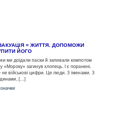
ВАКУАЦІЯ = ЖИТТЯ. ДОПОМОЖИ
УПИТИ ЙОГО
ки ми доїдали паски й запивали компотом
у «Мороку» загинув хлопець. І є поранені.
 не військові цифри. Це люди. З іменами. З
динами, […]
значки