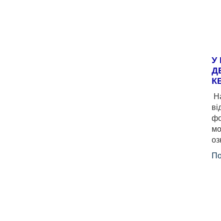
У
Д
К
На
ві
фо
мо
оз
По