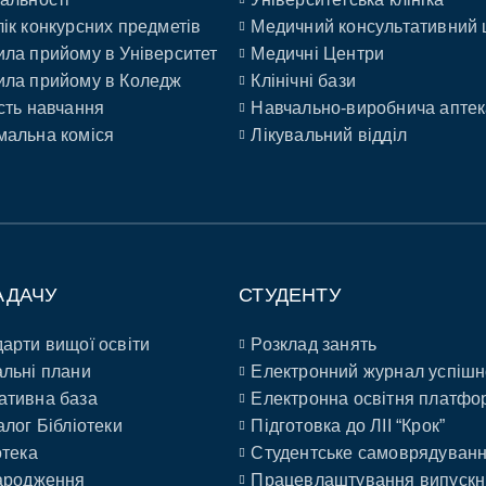
ік конкурсних предметів
Медичний консультативний 
ла прийому в Університет
Медичні Центри
ла прийому в Коледж
Клінічні бази
сть навчання
Навчально-виробнича аптек
альна коміся
Лікувальний відділ
АДАЧУ
СТУДЕНТУ
арти вищої освіти
Розклад занять
льні плани
Електронний журнал успішн
ативна база
Електронна освітня платфо
алог Бібліотеки
Підготовка до ЛІІ “Крок”
отека
Студентське самоврядуван
ародження
Працевлаштування випускн