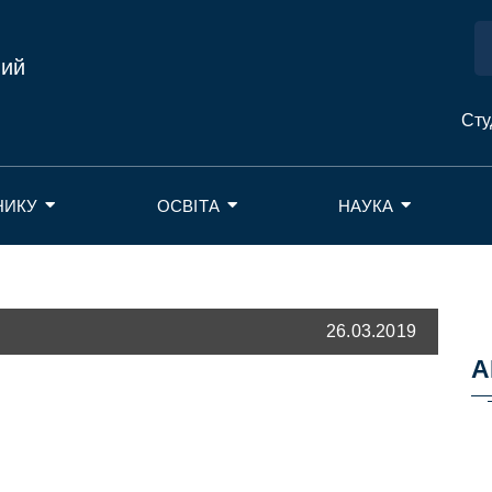
ний
Сту
НИКУ
ОСВІТА
НАУКА
26.03.2019
А