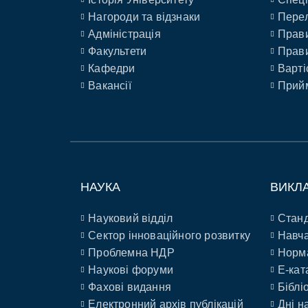
Нагороди та відзнаки
Перел
Адміністрація
Прави
Факультети
Прави
Кафедри
Варті
Вакансії
Прийм
НАУКА
ВИКЛ
Науковий відділ
Станд
Сектор інноваційного розвитку
Навча
Проблемна НДР
Норм
Наукові форуми
E-кат
Фахові видання
Біблі
Електронний архів публікацій
Дні н