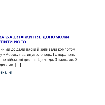
ВАКУАЦІЯ = ЖИТТЯ. ДОПОМОЖИ
УПИТИ ЙОГО
ки ми доїдали паски й запивали компотом
у «Мороку» загинув хлопець. І є поранені.
 не військові цифри. Це люди. З іменами. З
динами, […]
значки