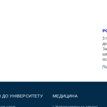
Р
3 
до
За
шв
ос
По
П ДО УНІВЕРСИТЕТУ
МЕДИЦИНА
альності
Університетська клініка