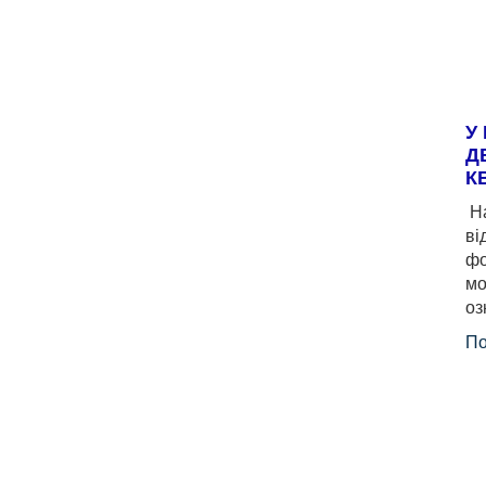
У
Д
К
На
ві
фо
мо
оз
По