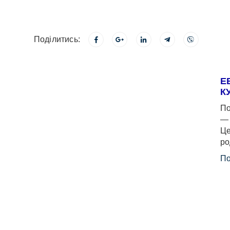
Поділитись:
Е
К
По
— 
Це
ро
По