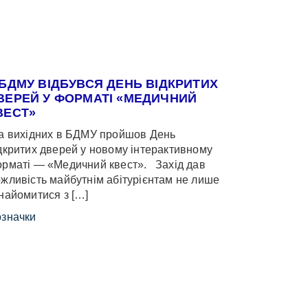
 БДМУ ВІДБУВСЯ ДЕНЬ ВІДКРИТИХ
ВЕРЕЙ У ФОРМАТІ «МЕДИЧНИЙ
ВЕСТ»
 вихідних в БДМУ пройшов День
дкритих дверей у новому інтерактивному
рматі — «Медичний квест». Захід дав
жливість майбутнім абітурієнтам не лише
найомитися з […]
значки