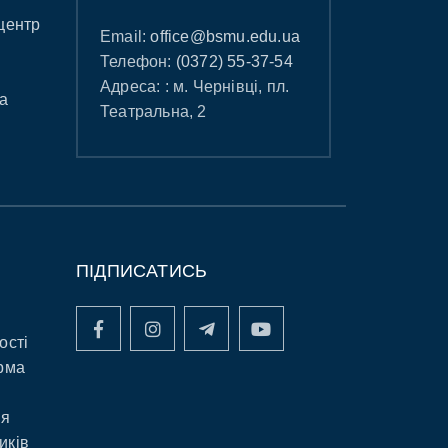
центр
Email:
office@bsmu.edu.ua
Телефон:
(0372) 55-37-54
Адреса: : м. Чернівці, пл.
а
Театральна, 2
ПІДПИСАТИСЬ
ості
рма
ня
иків