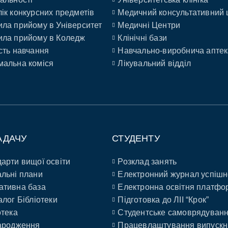
ік конкурсних предметів
Медичний консультативний 
ла прийому в Університет
Медичні Центри
ла прийому в Коледж
Клінічні бази
сть навчання
Навчально-виробнича аптек
альна коміся
Лікувальний відділ
АДАЧУ
СТУДЕНТУ
арти вищої освіти
Розклад занять
льні плани
Електронний журнал успішн
ативна база
Електронна освітня платфо
алог Бібліотеки
Підготовка до ЛІІ “Крок”
отека
Студентське самоврядуван
ародження
Працевлаштування випускн