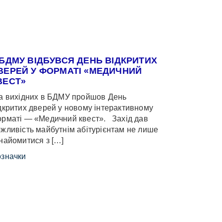
 БДМУ ВІДБУВСЯ ДЕНЬ ВІДКРИТИХ
ВЕРЕЙ У ФОРМАТІ «МЕДИЧНИЙ
ВЕСТ»
 вихідних в БДМУ пройшов День
дкритих дверей у новому інтерактивному
рматі — «Медичний квест». Захід дав
жливість майбутнім абітурієнтам не лише
найомитися з […]
значки