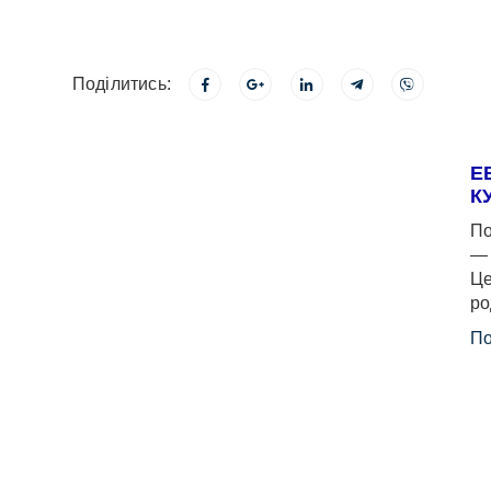
Поділитись:
Е
К
По
— 
Це
ро
По