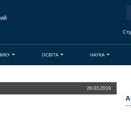
ний
Сту
НИКУ
ОСВІТА
НАУКА
26.03.2019
А