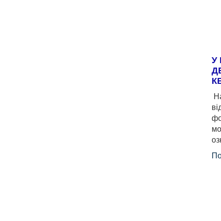
У
Д
К
На
ві
фо
мо
оз
По