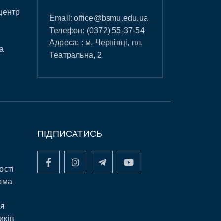
центр
Email:
office@bsmu.edu.ua
Телефон:
(0372) 55-37-54
Адреса: : м. Чернівці, пл.
а
Театральна, 2
ПІДПИСАТИСЬ
ості
рма
ня
иків