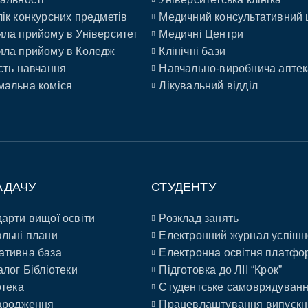
ік конкурсних предметів
Медичний консультативний 
ла прийому в Університет
Медичні Центри
ла прийому в Коледж
Клінічні бази
сть навчання
Навчально-виробнича аптек
альна коміся
Лікувальний відділ
АДАЧУ
СТУДЕНТУ
арти вищої освіти
Розклад занять
льні плани
Електронний журнал успішн
ативна база
Електронна освітня платфо
алог Бібліотеки
Підготовка до ЛІІ “Крок”
отека
Студентське самоврядуван
ародження
Працевлаштування випускн