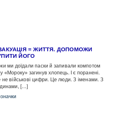
ВАКУАЦІЯ = ЖИТТЯ. ДОПОМОЖИ
УПИТИ ЙОГО
ки ми доїдали паски й запивали компотом
у «Мороку» загинув хлопець. І є поранені.
 не військові цифри. Це люди. З іменами. З
динами, […]
значки