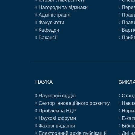
Нагороди та відзнаки
Перел
Адміністрація
Прави
Факультети
Прави
Кафедри
Варті
Вакансії
Прийм
НАУКА
ВИКЛ
Науковий відділ
Станд
Сектор інноваційного розвитку
Навча
Проблемна НДР
Норм
Наукові форуми
E-кат
Фахові видання
Біблі
Електронний архів публікацій
Дні н