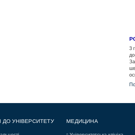
Р
3 
до
За
шв
ос
По
П ДО УНІВЕРСИТЕТУ
МЕДИЦИНА
альності
Університетська клініка