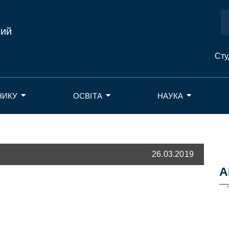
ний
Сту
НИКУ
ОСВІТА
НАУКА
26.03.2019
А