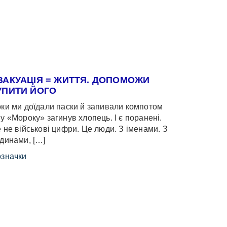
ВАКУАЦІЯ = ЖИТТЯ. ДОПОМОЖИ
УПИТИ ЙОГО
ки ми доїдали паски й запивали компотом
у «Мороку» загинув хлопець. І є поранені.
 не військові цифри. Це люди. З іменами. З
динами, […]
значки