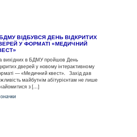
 БДМУ ВІДБУВСЯ ДЕНЬ ВІДКРИТИХ
ВЕРЕЙ У ФОРМАТІ «МЕДИЧНИЙ
ВЕСТ»
 вихідних в БДМУ пройшов День
дкритих дверей у новому інтерактивному
рматі — «Медичний квест». Захід дав
жливість майбутнім абітурієнтам не лише
найомитися з […]
значки