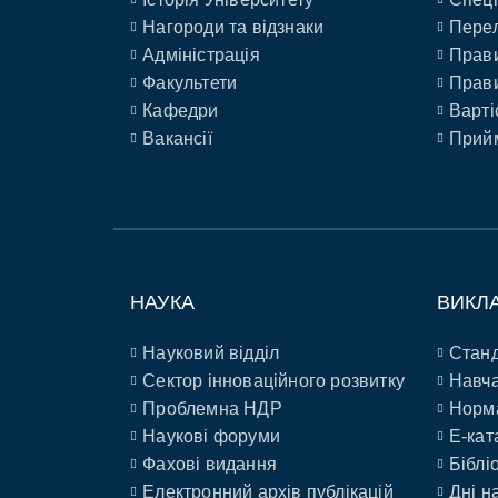
Нагороди та відзнаки
Перел
Адміністрація
Прави
Факультети
Прави
Кафедри
Варті
Вакансії
Прийм
НАУКА
ВИКЛ
Науковий відділ
Станд
Сектор інноваційного розвитку
Навча
Проблемна НДР
Норм
Наукові форуми
E-кат
Фахові видання
Біблі
Електронний архів публікацій
Дні н