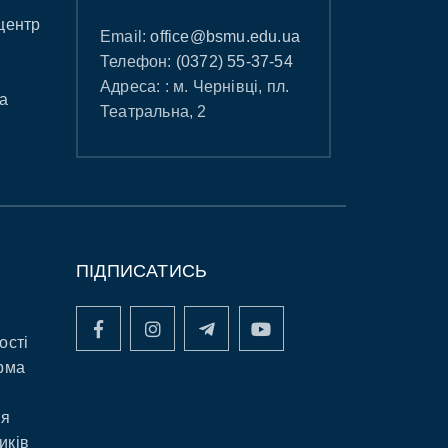
центр
Email:
office@bsmu.edu.ua
Телефон:
(0372) 55-37-54
Адреса: : м. Чернівці, пл.
а
Театральна, 2
ПІДПИСАТИСЬ
ості
рма
ня
иків