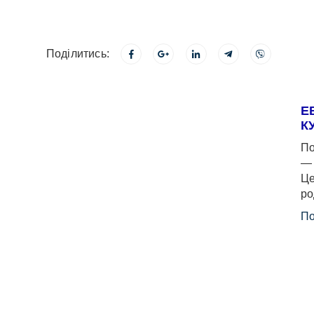
Поділитись:
Е
К
По
— 
Це
ро
По