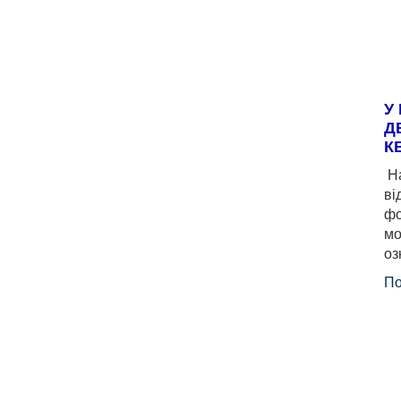
У
Д
К
На
ві
фо
мо
оз
По