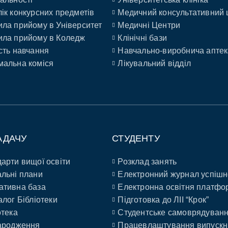
ік конкурсних предметів
Медичний консультативний 
ла прийому в Університет
Медичні Центри
ла прийому в Коледж
Клінічні бази
сть навчання
Навчально-виробнича аптек
альна коміся
Лікувальний відділ
АДАЧУ
СТУДЕНТУ
арти вищої освіти
Розклад занять
льні плани
Електронний журнал успішн
ативна база
Електронна освітня платфо
алог Бібліотеки
Підготовка до ЛІІ “Крок”
отека
Студентське самоврядуван
ародження
Працевлаштування випускн