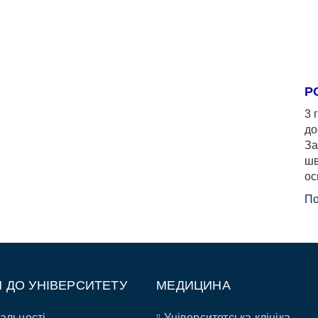
Р
3 
до
За
шв
ос
По
П ДО УНІВЕРСИТЕТУ
МЕДИЦИНА
альності
Університетська клініка