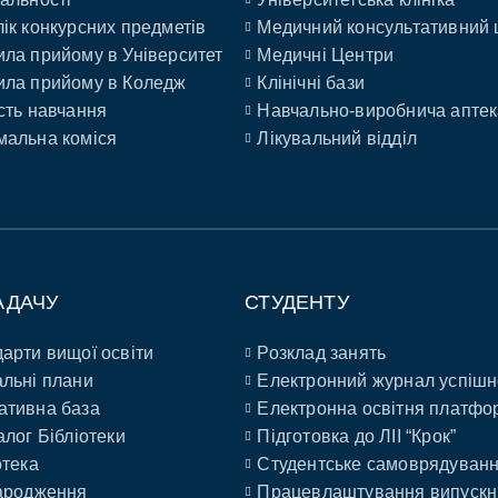
ік конкурсних предметів
Медичний консультативний 
ла прийому в Університет
Медичні Центри
ла прийому в Коледж
Клінічні бази
сть навчання
Навчально-виробнича аптек
альна коміся
Лікувальний відділ
АДАЧУ
СТУДЕНТУ
арти вищої освіти
Розклад занять
льні плани
Електронний журнал успішн
ативна база
Електронна освітня платфо
алог Бібліотеки
Підготовка до ЛІІ “Крок”
отека
Студентське самоврядуван
ародження
Працевлаштування випускн