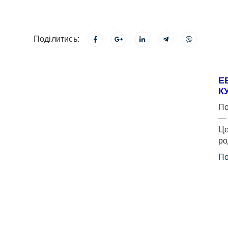
Поділитись:
Е
К
По
— 
Це
ро
По