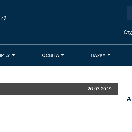
ний
Сту
НИКУ
ОСВІТА
НАУКА
26.03.2019
А