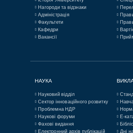
Нагороди та відзнаки
Перел
Адміністрація
Прави
Факультети
Прави
Кафедри
Варті
Вакансії
Прийм
НАУКА
ВИКЛ
Науковий відділ
Станд
Сектор інноваційного розвитку
Навча
Проблемна НДР
Норм
Наукові форуми
E-кат
Фахові видання
Біблі
Електронний архів публікацій
Дні н