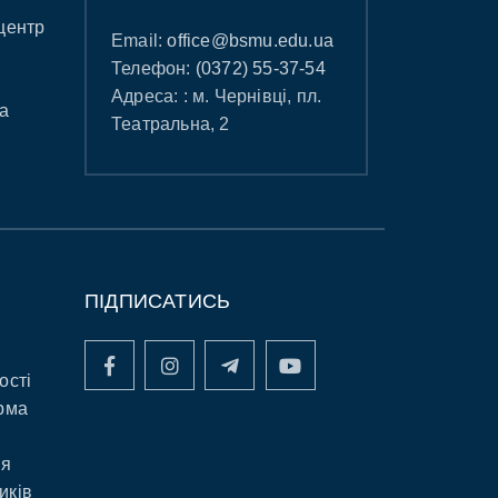
центр
Email:
office@bsmu.edu.ua
Телефон:
(0372) 55-37-54
Адреса: : м. Чернівці, пл.
а
Театральна, 2
ПІДПИСАТИСЬ
ості
рма
ня
иків