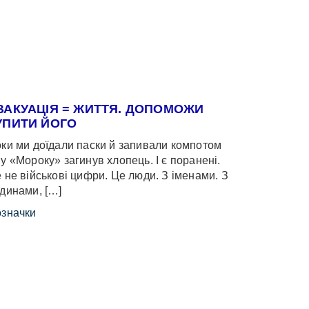
ВАКУАЦІЯ = ЖИТТЯ. ДОПОМОЖИ
УПИТИ ЙОГО
ки ми доїдали паски й запивали компотом
у «Мороку» загинув хлопець. І є поранені.
 не військові цифри. Це люди. З іменами. З
динами, […]
значки