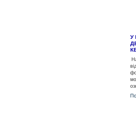
У
Д
К
На
ві
фо
мо
оз
По