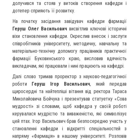
долучився та стояв у витоків створення кафедри і
дотепер сприяють її розвитку.
На початку засідання завідувач кафедри фармації
Геруш Олег Васильович
висвітлив ключові історичні
віхи становлення кафедри. Окреслив внесок і заслуги
співробітників університету, методичну, навчальну та
матеріально-технічну допомогу працівників практичної
фармації Буковинського краю, висловив вдячність
викладачам, які працювали і нині працюють на кафедрі.
Далі слово тримав проректор з науково-педагогічної
роботи
Геруш Ігор Васильович
, який передав
щиросердні та найтепліші вітання від ректора Тараса
Миколайовича Бойчука і презентував статуетку «Сова
мудрості» зі словами, щоб кафедра у своїй роботі
керувалася мудрістю та виваженістю, які символізує
цей птах. Ігор Васильович брав безпосередню участь у
становленні кафедри і відкритті спеціальностей з
напряму «Фармація» в нашому університеті. Розповів