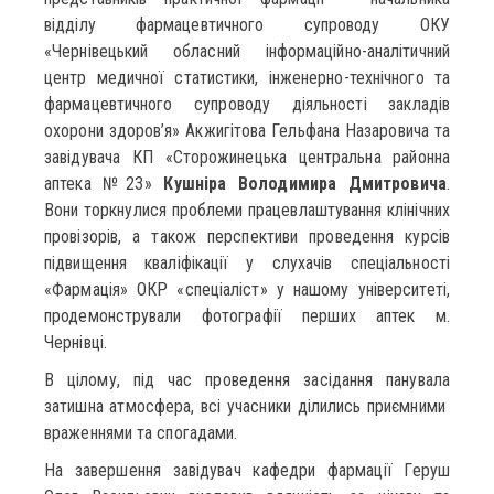
відділу фармацевтичного супроводу ОКУ
«Чернівецький обласний інформаційно-аналітичний
центр медичної статистики, інженерно-технічного та
фармацевтичного супроводу діяльності закладів
охорони здоров’я» Акжигітова Гельфана Назаровича та
завідувача КП «Сторожинецька центральна районна
аптека №23»
Кушніра Володимира Дмитровича
.
Вони торкнулися проблеми працевлаштування клінічних
провізорів, а також перспективи проведення курсів
підвищення кваліфікації у слухачів спеціальності
«Фармація» ОКР «спеціаліст» у нашому університеті,
продемонстрували фотографії перших аптек м.
Чернівці.
В цілому, під час проведення засідання панувала
затишна атмосфера, всі учасники ділились приємними
враженнями та спогадами.
На завершення завідувач кафедри фармації Геруш