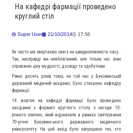
На кафедрі фармації проведено
круглий стіл
Super User
21/10/2014
17:56
Як часто ми звертаємо увагу на швидкоплинність часу…
Так, насправді він невблаганний, але тільки час знає
справжню ціну мудрості, досвіду та здобуткам.
Рівно десять років тому, на той час у Буковинській
державній медичній академії, було створено кафедру
фармації.
14 жовтня на кафедрі фармації було проведено
засідання у форматі круглого столу з нагоди 10-
річного ювілею, який відзначали в рамках святкування
70-річчя Буковинського державного медичного
університету. На цей захід було запрошено тих, хто