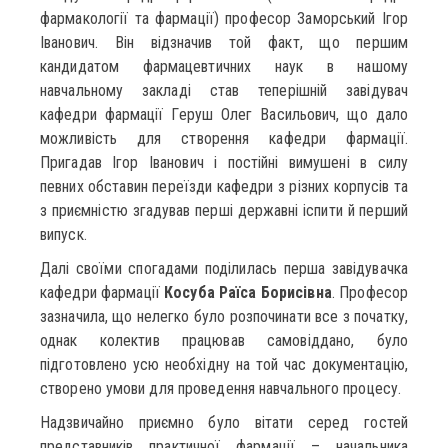
фармакології та фармації) професор Заморський Ігор
Іванович. Він відзначив той факт, що першим
кандидатом фармацевтичних наук в нашому
навчальному закладі став теперішній завідувач
кафедри фармації Геруш Олег Васильович, що дало
можливість для створення кафедри фармації.
Пригадав Ігор Іванович і постійні вимушені в силу
певних обставин переїзди кафедри з різних корпусів та
з приємністю згадував перші державні іспити й перший
випуск.
Далі своїми спогадами поділилась перша завідувачка
кафедри фармації
Косуба Раїса Борисівна
. Професор
зазначила, що нелегко було розпочинати все з початку,
однак колектив працював самовіддано, було
підготовлено усю необхідну на той час документацію,
створено умови для проведення навчального процесу.
Надзвичайно приємно було вітати серед гостей
представників практичної фармації – начальника