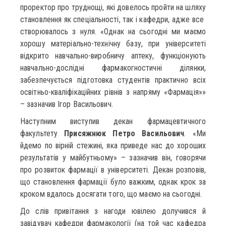
проректор про труднощі, які довелось пройти на шляху
становлення як спеціальності, так і кафедри, адже все
створювалось з нуля. «Однак на сьогодні ми маємо
хорошу матеріально-технічну базу, при університеті
відкрито навчально-виробничу аптеку, функціонують
навчально-дослідні фармакогностичні ділянки,
забезпечується підготовка студентів практично всіх
освітньо-кваліфікаційних рівнів з напряму «Фармація»»
– зазначив Ігор Васильович.
Наступним виступив декан фармацевтичного
факультету
Присяжнюк Петро Васильович
. «Ми
йдемо по вірній стежині, яка приведе нас до хороших
результатів у майбутньому» – зазначив він, говорячи
про розвиток фармації в університеті. Декан розповів,
що становлення фармації було важким, однак крок за
кроком вдалось досягати того, що маємо на сьогодні.
До слів привітання з нагоди ювілею долучився й
завідувач кафедри фармакології (на той час кафедра