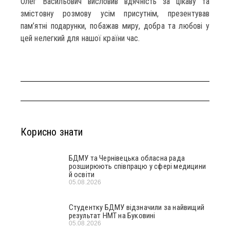
Олег Васильович висловив вдячність за цікаву та
змістовну розмову усім присутнім, презентував
пам’ятні подарунки, побажав миру, добра та любові у
цей нелегкий для нашої країни час.
Корисно знати
БДМУ та Чернівецька обласна рада
розширюють співпрацю у сфері медицини
й освіти
05.08.2026
Студентку БДМУ відзначили за найвищий
результат НМТ на Буковині
05.08.2026