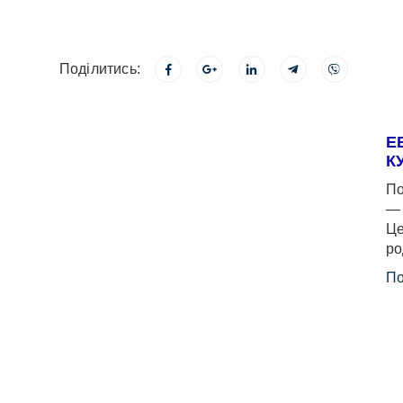
Поділитись:
Е
К
По
— 
Це
ро
По