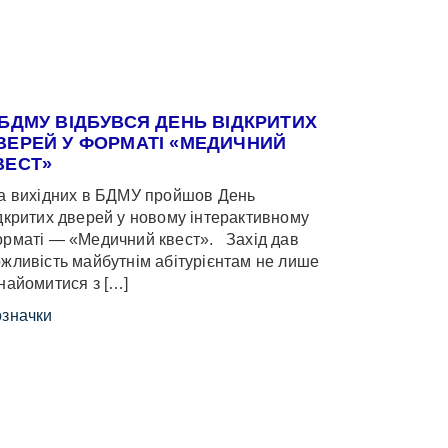
 БДМУ ВІДБУВСЯ ДЕНЬ ВІДКРИТИХ
ВЕРЕЙ У ФОРМАТІ «МЕДИЧНИЙ
ВЕСТ»
 вихідних в БДМУ пройшов День
дкритих дверей у новому інтерактивному
рматі — «Медичний квест». Захід дав
жливість майбутнім абітурієнтам не лише
найомитися з […]
значки