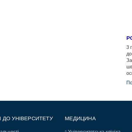
Р
3 
до
За
шв
ос
По
П ДО УНІВЕРСИТЕТУ
МЕДИЦИНА
альності
Університетська клініка