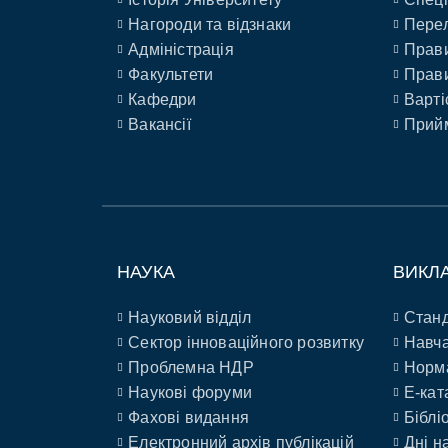
Нагороди та відзнаки
Перел
Адміністрація
Прави
Факультети
Прави
Кафедри
Варті
Вакансії
Прийм
НАУКА
ВИКЛ
Науковий відділ
Станд
Сектор інноваційного розвитку
Навча
Проблемна НДР
Норм
Наукові форуми
E-кат
Фахові видання
Біблі
Електронний архів публікацій
Дні н