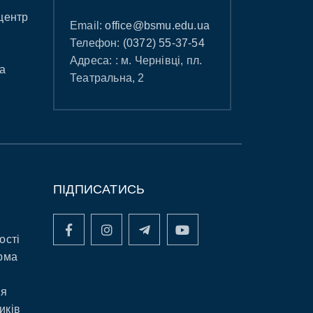
центр
Email:
office@bsmu.edu.ua
Телефон:
(0372) 55-37-54
Адреса: : м. Чернівці, пл.
а
Театральна, 2
ПІДПИСАТИСЬ
ості
рма
ня
иків