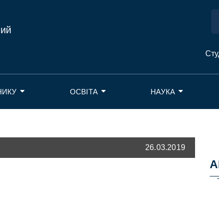
ний
Сту
НИКУ
ОСВІТА
НАУКА
26.03.2019
А