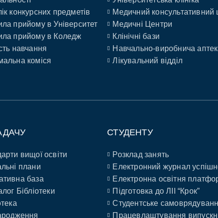
ік конкурсних предметів
Медичний консультативний 
ла прийому в Університет
Медичні Центри
ла прийому в Коледж
Клінічні бази
сть навчання
Навчально-виробнича аптек
альна коміся
Лікувальний відділ
АДАЧУ
СТУДЕНТУ
арти вищої освіти
Розклад занять
льні плани
Електронний журнал успішн
ативна база
Електронна освітня платфо
алог Бібліотеки
Підготовка до ЛІІ “Крок”
отека
Студентське самоврядуван
ародження
Працевлаштування випускн