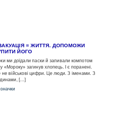
ВАКУАЦІЯ = ЖИТТЯ. ДОПОМОЖИ
УПИТИ ЙОГО
ки ми доїдали паски й запивали компотом
у «Мороку» загинув хлопець. І є поранені.
 не військові цифри. Це люди. З іменами. З
динами, […]
значки