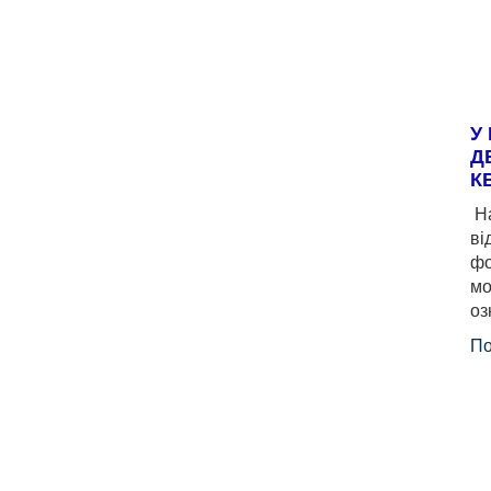
У
Д
К
На
ві
фо
мо
оз
По