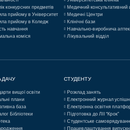
ік конкурсних предметів
Медичний консультативний 
ла прийому в Університет
Медичні Центри
ла прийому в Коледж
Клінічні бази
сть навчання
Навчально-виробнича аптек
альна коміся
Лікувальний відділ
АДАЧУ
СТУДЕНТУ
арти вищої освіти
Розклад занять
льні плани
Електронний журнал успішн
ативна база
Електронна освітня платфо
алог Бібліотеки
Підготовка до ЛІІ “Крок”
отека
Студентське самоврядуван
ародження
Працевлаштування випускн