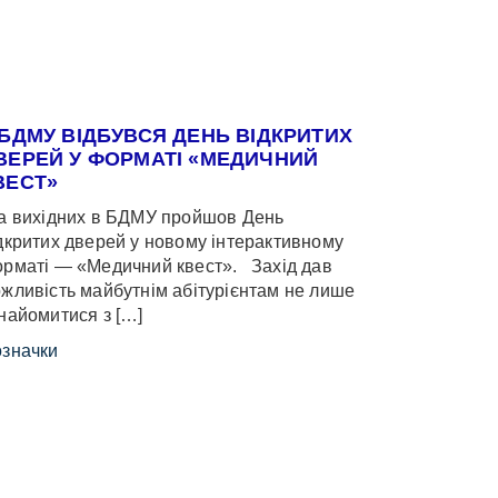
 БДМУ ВІДБУВСЯ ДЕНЬ ВІДКРИТИХ
ВЕРЕЙ У ФОРМАТІ «МЕДИЧНИЙ
ВЕСТ»
 вихідних в БДМУ пройшов День
дкритих дверей у новому інтерактивному
рматі — «Медичний квест». Захід дав
жливість майбутнім абітурієнтам не лише
найомитися з […]
значки