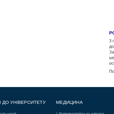
Р
3 
до
За
шв
ос
По
П ДО УНІВЕРСИТЕТУ
МЕДИЦИНА
альності
Університетська клініка