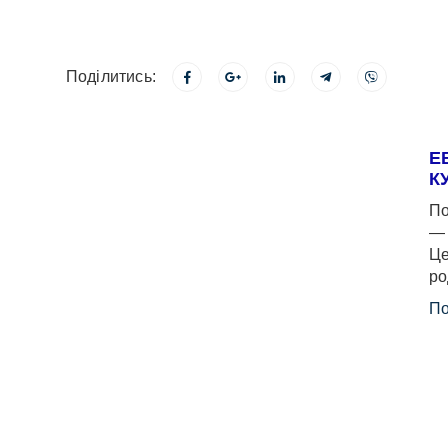
Поділитись:
Е
К
По
— 
Це
ро
По