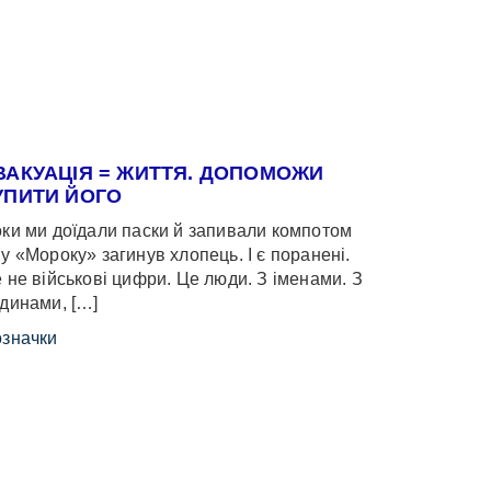
ВАКУАЦІЯ = ЖИТТЯ. ДОПОМОЖИ
УПИТИ ЙОГО
ки ми доїдали паски й запивали компотом
у «Мороку» загинув хлопець. І є поранені.
 не військові цифри. Це люди. З іменами. З
динами, […]
значки