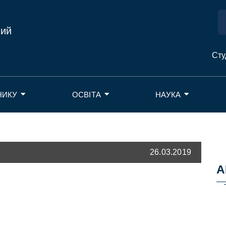
ний
Сту
НИКУ
ОСВІТА
НАУКА
26.03.2019
А