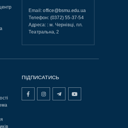
центр
Email:
office@bsmu.edu.ua
Телефон:
(0372) 55-37-54
Адреса: : м. Чернівці, пл.
а
Театральна, 2
ПІДПИСАТИСЬ
ості
рма
ня
иків