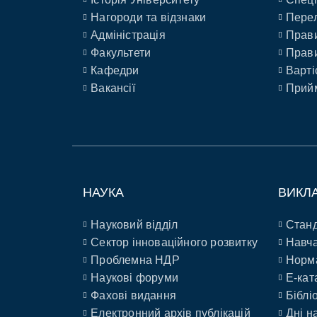
Нагороди та відзнаки
Перел
Адміністрація
Прави
Факультети
Прави
Кафедри
Варті
Вакансії
Прийм
НАУКА
ВИКЛ
Науковий відділ
Станд
Сектор інноваційного розвитку
Навча
Проблемна НДР
Норм
Наукові форуми
E-кат
Фахові видання
Біблі
Електронний архів публікацій
Дні н