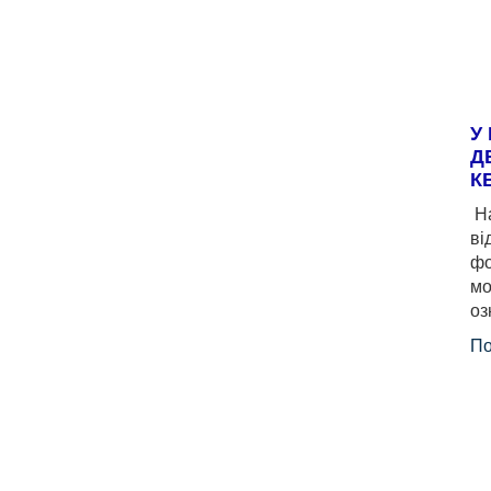
У
Д
К
На
ві
фо
мо
оз
По