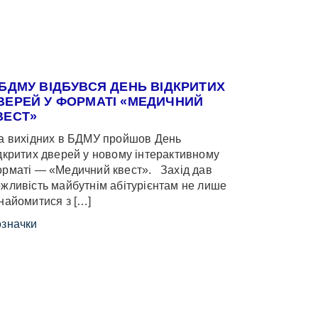
 БДМУ ВІДБУВСЯ ДЕНЬ ВІДКРИТИХ
ВЕРЕЙ У ФОРМАТІ «МЕДИЧНИЙ
ВЕСТ»
 вихідних в БДМУ пройшов День
дкритих дверей у новому інтерактивному
рматі — «Медичний квест». Захід дав
жливість майбутнім абітурієнтам не лише
найомитися з […]
значки