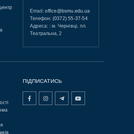
центр
Email:
office@bsmu.edu.ua
Телефон:
(0372) 55-37-54
Адреса: : м. Чернівці, пл.
а
Театральна, 2
ПІДПИСАТИСЬ
ості
рма
ня
иків