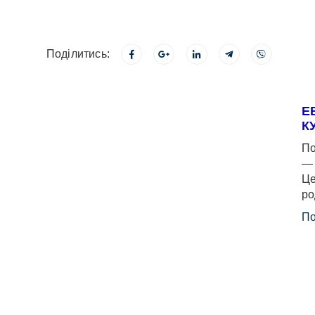
Поділитись:
Е
К
По
— 
Це
ро
По