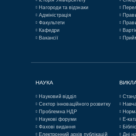
Нагороди та відзнаки
Перел
Адміністрація
Прави
Факультети
Прави
Кафедри
Варті
Вакансії
Прийм
НАУКА
ВИКЛ
Науковий відділ
Станд
Сектор інноваційного розвитку
Навча
Проблемна НДР
Норм
Наукові форуми
E-кат
Фахові видання
Біблі
Електронний архів публікацій
Дні н