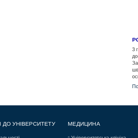
Р
3 
до
За
шв
ос
По
П ДО УНІВЕРСИТЕТУ
МЕДИЦИНА
альності
Університетська клініка