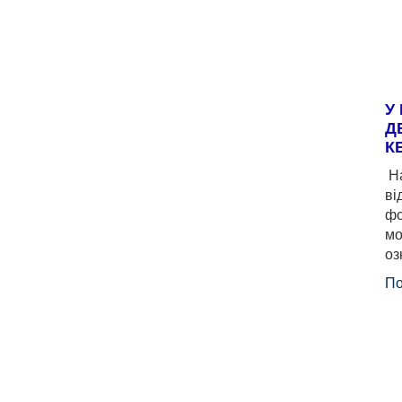
У
Д
К
На
ві
фо
мо
оз
По