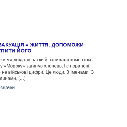
ВАКУАЦІЯ = ЖИТТЯ. ДОПОМОЖИ
УПИТИ ЙОГО
ки ми доїдали паски й запивали компотом
у «Мороку» загинув хлопець. І є поранені.
 не військові цифри. Це люди. З іменами. З
динами, […]
значки