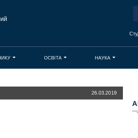
ний
Сту
НИКУ
ОСВІТА
НАУКА
26.03.2019
А