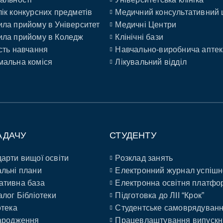
ік конкурсних предметів
Медичний консультативний 
ла прийому в Університет
Медичні Центри
ла прийому в Коледж
Клінічні бази
сть навчання
Навчально-виробнича аптек
альна коміся
Лікувальний відділ
АДАЧУ
СТУДЕНТУ
арти вищої освіти
Розклад занять
льні плани
Електронний журнал успішн
ативна база
Електронна освітня платфо
алог Бібліотеки
Підготовка до ЛІІ “Крок”
отека
Студентське самоврядуван
ародження
Працевлаштування випускн