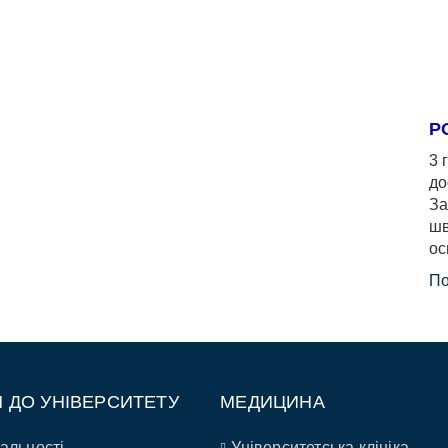
Р
3 
до
За
шв
ос
По
П ДО УНІВЕРСИТЕТУ
МЕДИЦИНА
альності
Університетська клініка