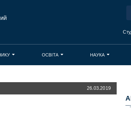
ний
Сту
НИКУ
ОСВІТА
НАУКА
26.03.2019
А