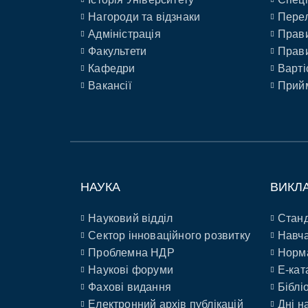
Нагороди та відзнаки
Перел
Адміністрація
Прави
Факультети
Прави
Кафедри
Варті
Вакансії
Прийм
НАУКА
ВИКЛ
Науковий відділ
Станд
Сектор інноваційного розвитку
Навча
Проблемна НДР
Норм
Наукові форуми
E-кат
Фахові видання
Біблі
Електронний архів публікацій
Дні н