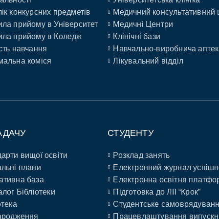
ік конкурсних предметів
Медичний консультативний 
ла прийому в Університет
Медичні Центри
ла прийому в Коледж
Клінічні бази
сть навчання
Навчально-виробнича аптек
альна коміся
Лікувальний відділ
АДАЧУ
СТУДЕНТУ
арти вищої освіти
Розклад занять
льні плани
Електронний журнал успішн
ативна база
Електронна освітня платфо
алог Бібліотеки
Підготовка до ЛІІ “Крок”
отека
Студентське самоврядуван
ародження
Працевлаштування випускн