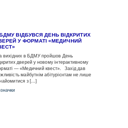
 БДМУ ВІДБУВСЯ ДЕНЬ ВІДКРИТИХ
ВЕРЕЙ У ФОРМАТІ «МЕДИЧНИЙ
ВЕСТ»
 вихідних в БДМУ пройшов День
дкритих дверей у новому інтерактивному
рматі — «Медичний квест». Захід дав
жливість майбутнім абітурієнтам не лише
найомитися з […]
значки