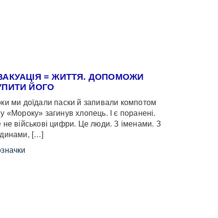
ВАКУАЦІЯ = ЖИТТЯ. ДОПОМОЖИ
УПИТИ ЙОГО
ки ми доїдали паски й запивали компотом
у «Мороку» загинув хлопець. І є поранені.
 не військові цифри. Це люди. З іменами. З
динами, […]
значки