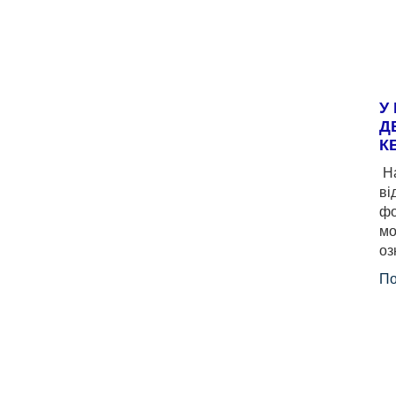
У
Д
К
На
ві
фо
мо
оз
По