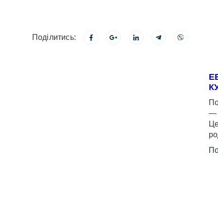
Поділитись:
Е
К
По
— 
Це
ро
По