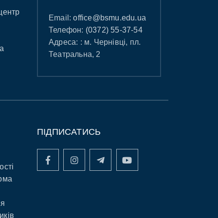
центр
Email:
office@bsmu.edu.ua
Телефон:
(0372) 55-37-54
Адреса: : м. Чернівці, пл.
а
Театральна, 2
ПІДПИСАТИСЬ
ості
рма
ня
иків