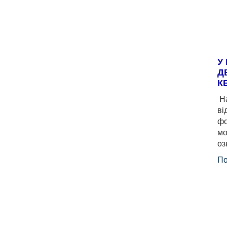
У
Д
К
На
ві
фо
мо
оз
По