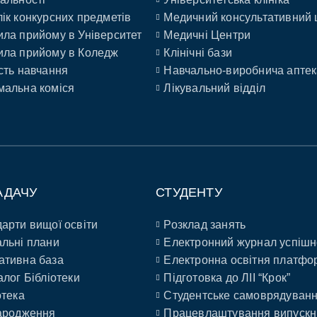
ік конкурсних предметів
Медичний консультативний 
ла прийому в Університет
Медичні Центри
ла прийому в Коледж
Клінічні бази
сть навчання
Навчально-виробнича аптек
альна коміся
Лікувальний відділ
АДАЧУ
СТУДЕНТУ
арти вищої освіти
Розклад занять
льні плани
Електронний журнал успішн
ативна база
Електронна освітня платфо
алог Бібліотеки
Підготовка до ЛІІ “Крок”
отека
Студентське самоврядуван
ародження
Працевлаштування випускн