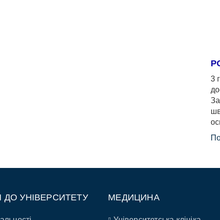
Р
3 
до
За
шв
ос
По
П ДО УНІВЕРСИТЕТУ
МЕДИЦИНА
альності
Університетська клініка