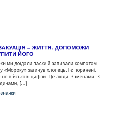
ВАКУАЦІЯ = ЖИТТЯ. ДОПОМОЖИ
УПИТИ ЙОГО
ки ми доїдали паски й запивали компотом
у «Мороку» загинув хлопець. І є поранені.
 не військові цифри. Це люди. З іменами. З
динами, […]
значки