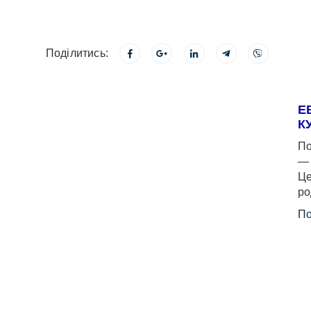
Поділитись:
Е
К
По
— 
Це
ро
По