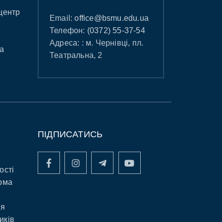
центр
Email:
office@bsmu.edu.ua
Телефон:
(0372) 55-37-54
Адреса: : м. Чернівці, пл.
а
Театральна, 2
ПІДПИСАТИСЬ
ості
рма
ня
иків