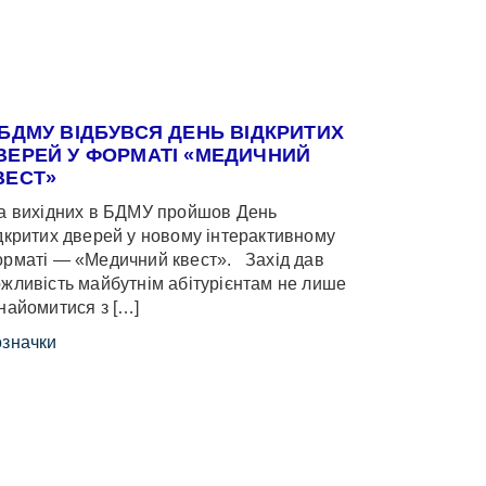
 БДМУ ВІДБУВСЯ ДЕНЬ ВІДКРИТИХ
ВЕРЕЙ У ФОРМАТІ «МЕДИЧНИЙ
ВЕСТ»
 вихідних в БДМУ пройшов День
дкритих дверей у новому інтерактивному
рматі — «Медичний квест». Захід дав
жливість майбутнім абітурієнтам не лише
найомитися з […]
значки