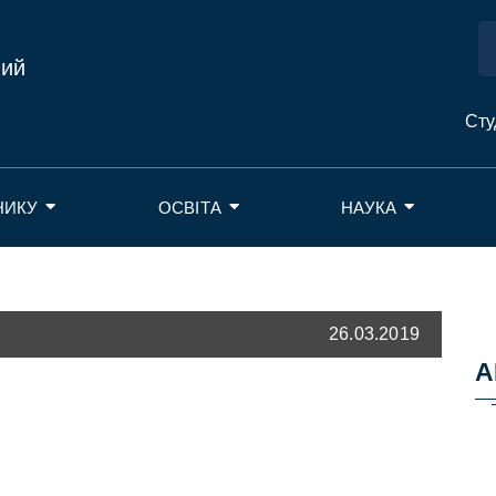
ний
Сту
НИКУ
ОСВІТА
НАУКА
26.03.2019
А