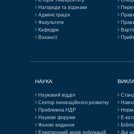
Нагороди та відзнаки
Перел
Адміністрація
Прави
Факультети
Прави
Кафедри
Варті
Вакансії
Прийм
НАУКА
ВИКЛ
Науковий відділ
Станд
Сектор інноваційного розвитку
Навча
Проблемна НДР
Норм
Наукові форуми
E-кат
Фахові видання
Біблі
Електронний архів публікацій
Дні н