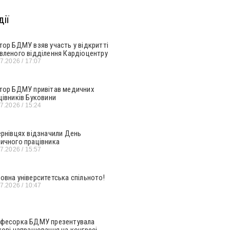
ії
тор БДМУ взяв участь у відкритті
вленого відділення Кардіоцентру
07.2026
17:07
тор БДМУ привітав медичних
цівників Буковини
07.2026
15:24
ернівцях відзначили День
ичного працівника
07.2026
15:57
овна університетська спільното!
07.2026
10:47
фесорка БДМУ презентувала
кові напрацювання на конгресі