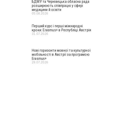
БДМУ та Чернівецька обласна рада
розширюють співпрацю у сфері
медицини й освіти
05.08.2026
Перший курс і перші міжнародні
кроки: Erasmus+ в Республіці Австрія
31.07.2026
Нові горизонти мовної та культурної
мобільності в Австрії за програмою
Erasmus+
29.07.2026