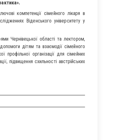
рактика».
ючові компетенції сімейного лікаря в
дослідженнях Віденського університету у
рями Чернівецької області та лектором,
 допомоги дітям та взаємодії сімейного
ої профільної організації для сімейних
ації, підвищення схильності австрійських