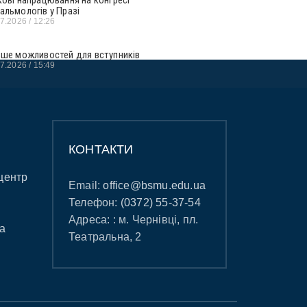
альмологів у Празі
07.2026
12:26
ьше можливостей для вступників
07.2026
15:49
КОНТАКТИ
центр
Email:
office@bsmu.edu.ua
Телефон:
(0372) 55-37-54
Адреса: : м. Чернівці, пл.
а
Театральна, 2