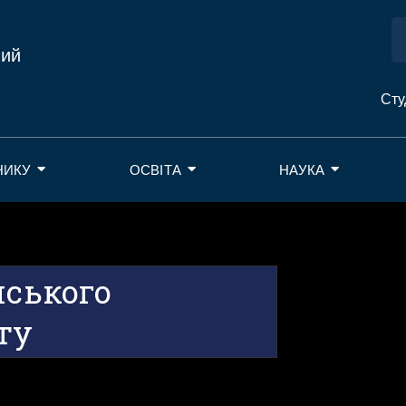
ний
Сту
НИКУ
ОСВІТА
НАУКА
нського
ту