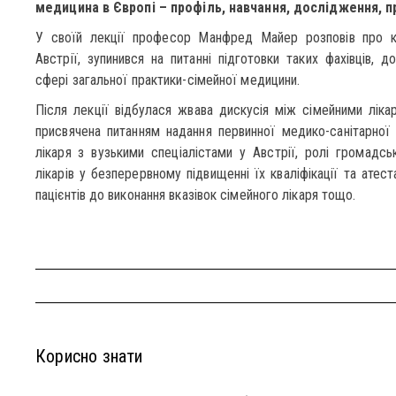
медицина в Європі – профіль, навчання, дослідження, п
У своїй лекції професор Манфред Майер розповів про кл
Австрії, зупинився на питанні підготовки таких фахівців, 
сфері загальної практики-сімейної медицини.
Після лекції відбулася жвава дискусія між сімейними ліка
присвячена питанням надання первинної медико-санітарної
лікаря з вузькими спеціалістами у Австрії, ролі громадськ
лікарів у безперервному підвищенні їх кваліфікації та атест
пацієнтів до виконання вказівок сімейного лікаря тощо.
Корисно знати