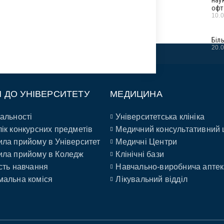
офт
10.
Біл
20.
П ДО УНІВЕРСИТЕТУ
МЕДИЦИНА
альності
Університетська клініка
ік конкурсних предметів
Медичний консультативний 
ла прийому в Університет
Медичні Центри
ла прийому в Коледж
Клінічні бази
сть навчання
Навчально-виробнича аптек
альна коміся
Лікувальний відділ