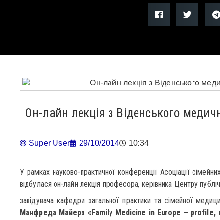
Он-лайн лекція з Віденського медичн
Super User
29/10/2014
10:34
У рамках науково-практичної конференції Асоціації сімейних
відбулася он-лайн лекція професора, керівника Центру публіч
завідувача кафедри загальної практики та сімейної медиц
Манфреда Майера
«Family Medicine in Europe – profile,