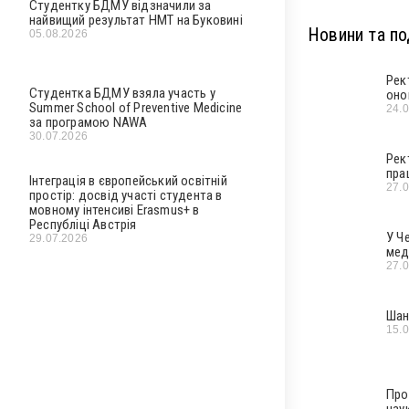
Студентку БДМУ відзначили за
найвищий результат НМТ на Буковині
Новини та под
05.08.2026
Рек
Студентка БДМУ взяла участь у
оно
Summer School of Preventive Medicine
24.
за програмою NAWA
30.07.2026
Рек
пра
Інтеграція в європейський освітній
27.
простір: досвід участі студента в
мовному інтенсиві Erasmus+ в
Республіці Австрія
У Ч
29.07.2026
мед
27.
Шан
15.
Про
нау