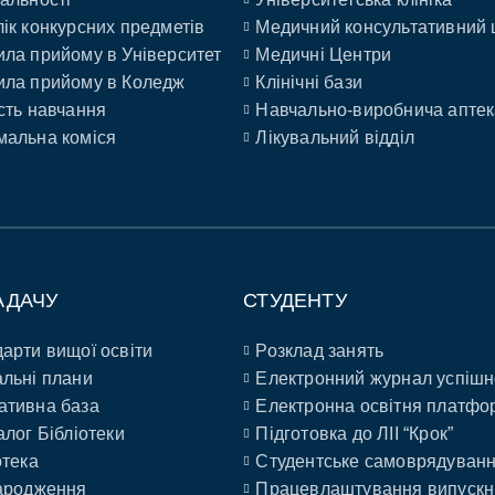
ік конкурсних предметів
Медичний консультативний 
ла прийому в Університет
Медичні Центри
ла прийому в Коледж
Клінічні бази
сть навчання
Навчально-виробнича аптек
альна коміся
Лікувальний відділ
АДАЧУ
СТУДЕНТУ
арти вищої освіти
Розклад занять
льні плани
Електронний журнал успішн
ативна база
Електронна освітня платфо
алог Бібліотеки
Підготовка до ЛІІ “Крок”
отека
Студентське самоврядуван
ародження
Працевлаштування випускн