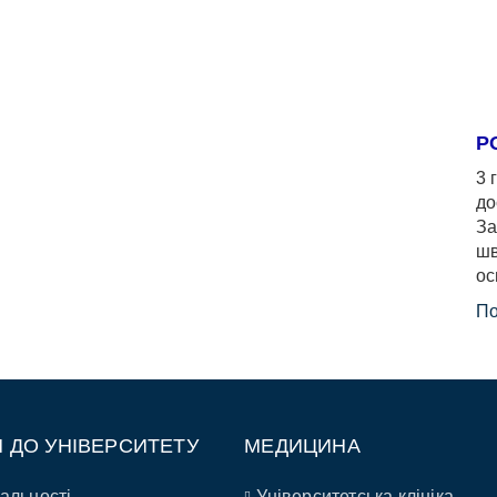
Р
3 
до
За
шв
ос
По
П ДО УНІВЕРСИТЕТУ
МЕДИЦИНА
альності
Університетська клініка