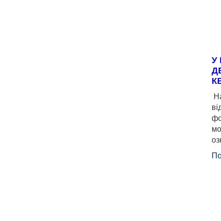
У
Д
К
На
ві
фо
мо
оз
По