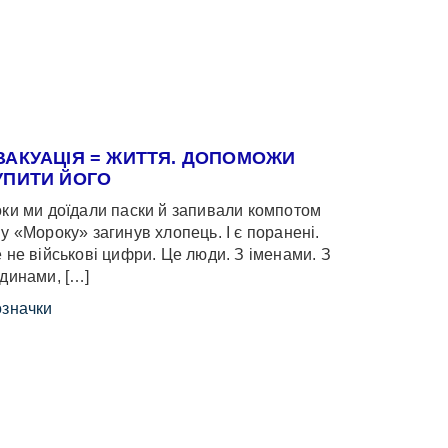
ВАКУАЦІЯ = ЖИТТЯ. ДОПОМОЖИ
УПИТИ ЙОГО
ки ми доїдали паски й запивали компотом
у «Мороку» загинув хлопець. І є поранені.
 не військові цифри. Це люди. З іменами. З
динами, […]
значки