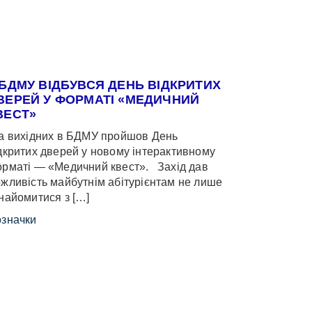
 БДМУ ВІДБУВСЯ ДЕНЬ ВІДКРИТИХ
ВЕРЕЙ У ФОРМАТІ «МЕДИЧНИЙ
ВЕСТ»
 вихідних в БДМУ пройшов День
дкритих дверей у новому інтерактивному
рматі — «Медичний квест». Захід дав
жливість майбутнім абітурієнтам не лише
найомитися з […]
значки