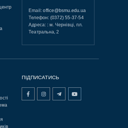
центр
Email:
office@bsmu.edu.ua
Телефон:
(0372) 55-37-54
Адреса: : м. Чернівці, пл.
а
Театральна, 2
ПІДПИСАТИСЬ
ості
рма
ня
иків