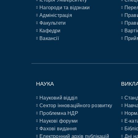
Нагороди та відзнаки
Перел
Адміністрація
Прави
Факультети
Прави
Кафедри
Варті
Вакансії
Прийм
НАУКА
ВИКЛ
Науковий відділ
Станд
Сектор інноваційного розвитку
Навча
Проблемна НДР
Норм
Наукові форуми
E-кат
Фахові видання
Біблі
Електронний архів публікацій
Дні н