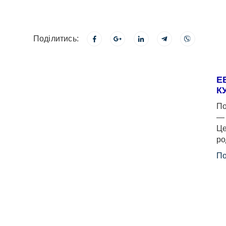
Поділитись:
Е
К
По
— 
Це
ро
По