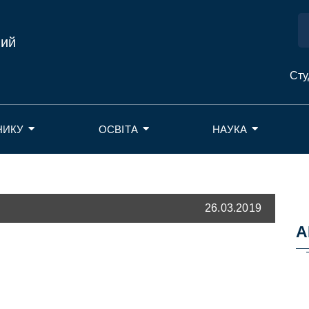
ний
Сту
НИКУ
ОСВІТА
НАУКА
26.03.2019
А