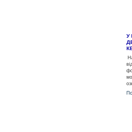
У
Д
К
На
ві
фо
мо
оз
По