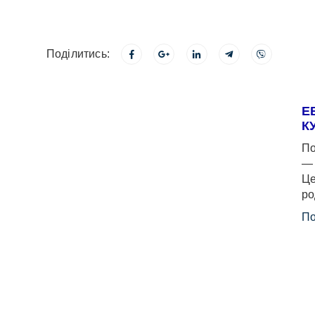
Поділитись:
Е
К
По
— 
Це
ро
По