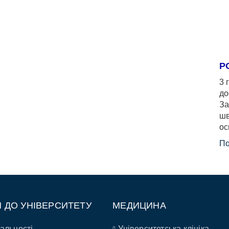
Р
3 
до
За
шв
ос
По
П ДО УНІВЕРСИТЕТУ
МЕДИЦИНА
альності
Університетська клініка