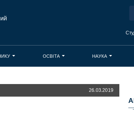
ний
Сту
НИКУ
ОСВІТА
НАУКА
26.03.2019
А