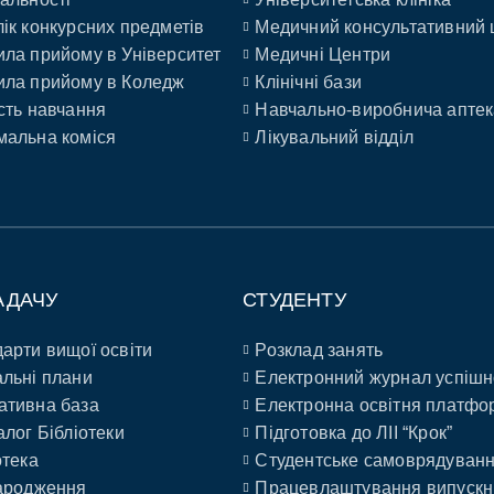
ік конкурсних предметів
Медичний консультативний 
ла прийому в Університет
Медичні Центри
ла прийому в Коледж
Клінічні бази
сть навчання
Навчально-виробнича аптек
альна коміся
Лікувальний відділ
АДАЧУ
СТУДЕНТУ
арти вищої освіти
Розклад занять
льні плани
Електронний журнал успішн
ативна база
Електронна освітня платфо
алог Бібліотеки
Підготовка до ЛІІ “Крок”
отека
Студентське самоврядуван
ародження
Працевлаштування випускн