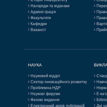
Нагороди та відзнаки
Перел
Адміністрація
Прави
Факультети
Прави
Кафедри
Варті
Вакансії
Прийм
НАУКА
ВИКЛ
Науковий відділ
Станд
Сектор інноваційного розвитку
Навча
Проблемна НДР
Норм
Наукові форуми
E-кат
Фахові видання
Біблі
Електронний архів публікацій
Дні н