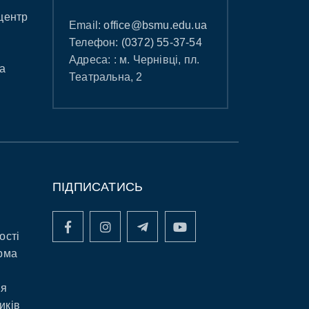
центр
Email:
office@bsmu.edu.ua
Телефон:
(0372) 55-37-54
Адреса: : м. Чернівці, пл.
а
Театральна, 2
ПІДПИСАТИСЬ
ості
рма
ня
иків