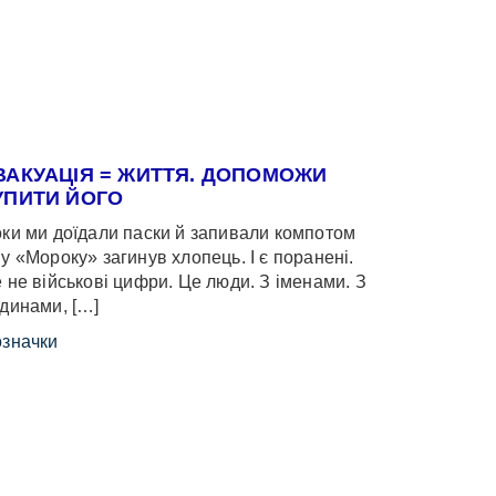
ВАКУАЦІЯ = ЖИТТЯ. ДОПОМОЖИ
УПИТИ ЙОГО
ки ми доїдали паски й запивали компотом
у «Мороку» загинув хлопець. І є поранені.
 не військові цифри. Це люди. З іменами. З
динами, […]
значки