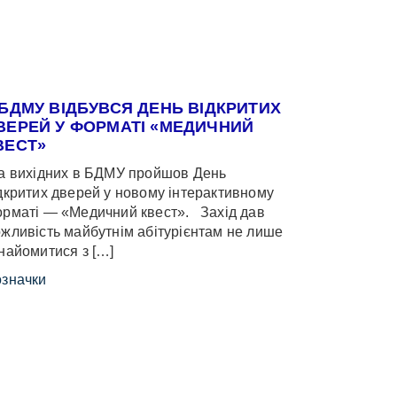
 БДМУ ВІДБУВСЯ ДЕНЬ ВІДКРИТИХ
ВЕРЕЙ У ФОРМАТІ «МЕДИЧНИЙ
ВЕСТ»
 вихідних в БДМУ пройшов День
дкритих дверей у новому інтерактивному
рматі — «Медичний квест». Захід дав
жливість майбутнім абітурієнтам не лише
найомитися з […]
значки