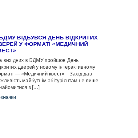
 БДМУ ВІДБУВСЯ ДЕНЬ ВІДКРИТИХ
ВЕРЕЙ У ФОРМАТІ «МЕДИЧНИЙ
ВЕСТ»
 вихідних в БДМУ пройшов День
дкритих дверей у новому інтерактивному
рматі — «Медичний квест». Захід дав
жливість майбутнім абітурієнтам не лише
найомитися з […]
значки