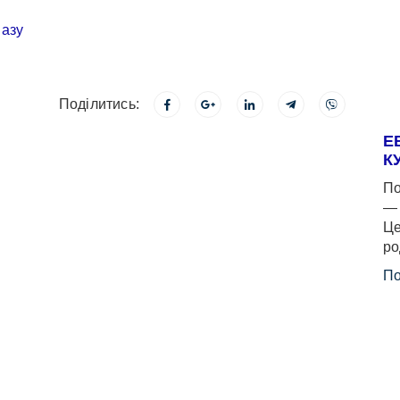
Поділитись:
Е
К
По
— 
Це
ро
По