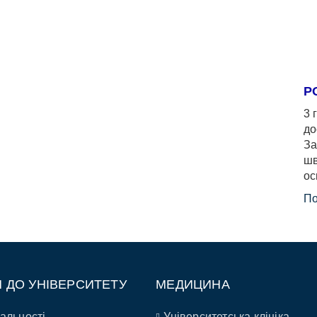
Р
3 
до
За
шв
ос
По
П ДО УНІВЕРСИТЕТУ
МЕДИЦИНА
альності
Університетська клініка