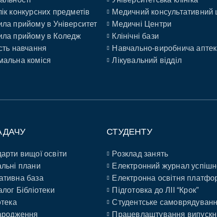
ік конкурсних предметів
Медичний консультативний 
ла прийому в Університет
Медичні Центри
ла прийому в Коледж
Клінічні бази
сть навчання
Навчально-виробнича аптек
альна коміся
Лікувальний відділ
АДАЧУ
СТУДЕНТУ
арти вищої освіти
Розклад занять
льні плани
Електронний журнал успішн
ативна база
Електронна освітня платфо
алог Бібліотеки
Підготовка до ЛІІ “Крок”
отека
Студентське самоврядуван
ародження
Працевлаштування випускн