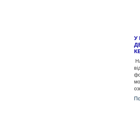
У
Д
К
На
ві
фо
мо
оз
По