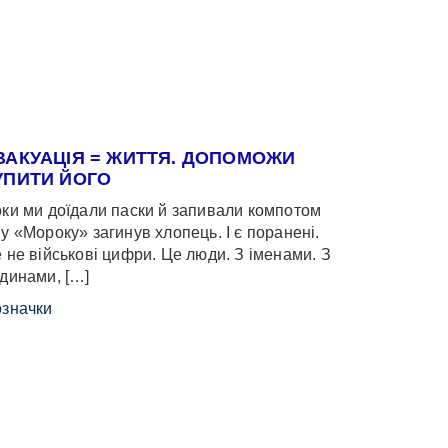
ВАКУАЦІЯ = ЖИТТЯ. ДОПОМОЖИ
УПИТИ ЙОГО
ки ми доїдали паски й запивали компотом
у «Мороку» загинув хлопець. І є поранені.
 не військові цифри. Це люди. З іменами. З
динами, […]
значки