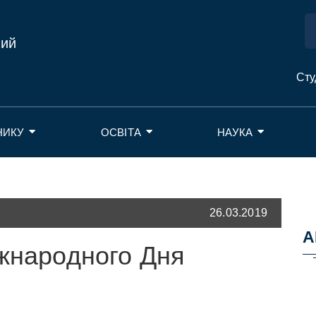
ний
Сту
НИКУ
ОСВІТА
НАУКА
26.03.2019
А
іжнародного Дня