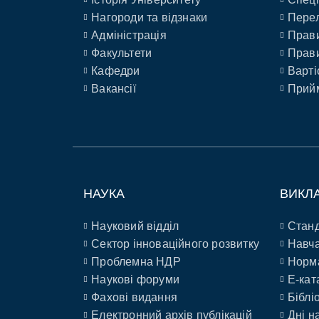
Нагороди та відзнаки
Перел
Адміністрація
Прави
Факультети
Прави
Кафедри
Варті
Вакансії
Прийм
НАУКА
ВИКЛ
Науковий відділ
Станд
Сектор інноваційного розвитку
Навча
Проблемна НДР
Норм
Наукові форуми
E-кат
Фахові видання
Біблі
Електронний архів публікацій
Дні н