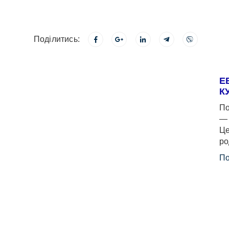
Поділитись:
Е
К
По
— 
Це
ро
По