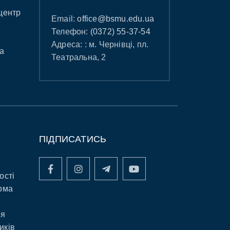
центр
Email:
office@bsmu.edu.ua
Телефон:
(0372) 55-37-54
Адреса: : м. Чернівці, пл.
а
Театральна, 2
ПІДПИСАТИСЬ
ості
рма
ня
иків