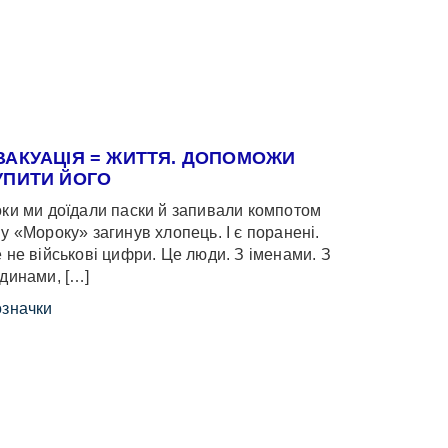
ВАКУАЦІЯ = ЖИТТЯ. ДОПОМОЖИ
УПИТИ ЙОГО
ки ми доїдали паски й запивали компотом
у «Мороку» загинув хлопець. І є поранені.
 не військові цифри. Це люди. З іменами. З
динами, […]
значки