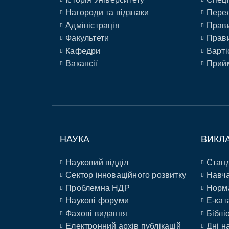
Нагороди та відзнаки
Перел
Адміністрація
Прави
Факультети
Прави
Кафедри
Варті
Вакансії
Прийм
НАУКА
ВИКЛ
Науковий відділ
Станд
Сектор інноваційного розвитку
Навча
Проблемна НДР
Норм
Наукові форуми
E-кат
Фахові видання
Біблі
Електронний архів публікацій
Дні н