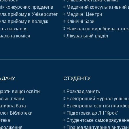
ік конкурсних предметів
Медичний консультативний 
ла прийому в Університет
Медичні Центри
ла прийому в Коледж
Клінічні бази
сть навчання
Навчально-виробнича аптек
альна коміся
Лікувальний відділ
АДАЧУ
СТУДЕНТУ
арти вищої освіти
Розклад занять
льні плани
Електронний журнал успішн
ативна база
Електронна освітня платфо
алог Бібліотеки
Підготовка до ЛІІ “Крок”
отека
Студентське самоврядуван
ародження
Працевлаштування випускн