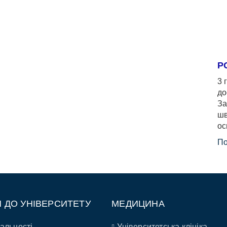
Р
3 
до
За
шв
ос
По
П ДО УНІВЕРСИТЕТУ
МЕДИЦИНА
альності
Університетська клініка