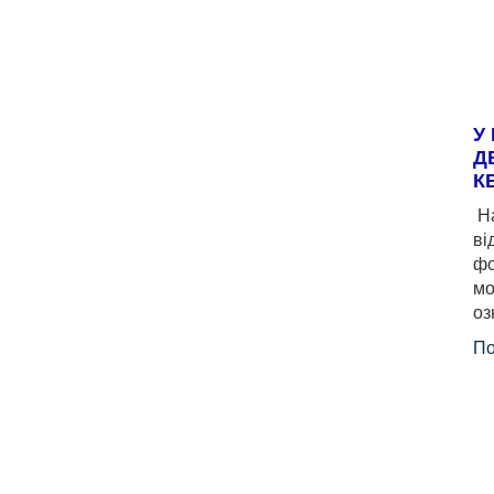
У
Д
К
На
ві
фо
мо
оз
По