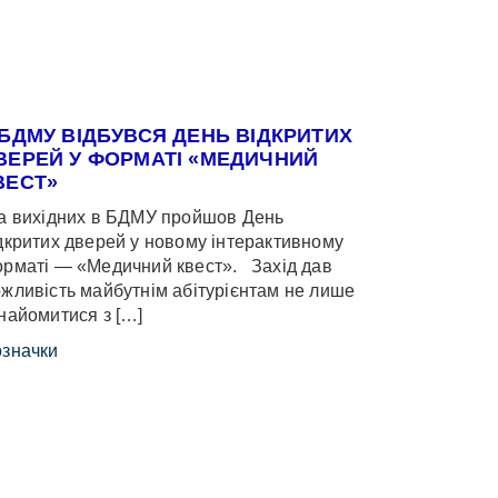
 БДМУ ВІДБУВСЯ ДЕНЬ ВІДКРИТИХ
ВЕРЕЙ У ФОРМАТІ «МЕДИЧНИЙ
ВЕСТ»
 вихідних в БДМУ пройшов День
дкритих дверей у новому інтерактивному
рматі — «Медичний квест». Захід дав
жливість майбутнім абітурієнтам не лише
найомитися з […]
значки