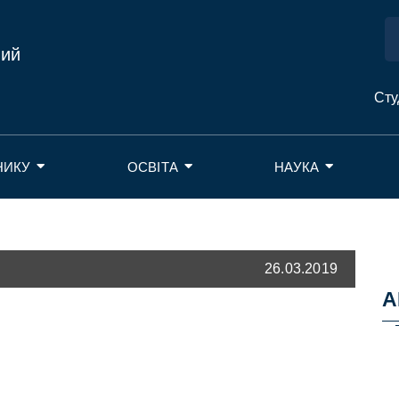
ний
Сту
НИКУ
ОСВІТА
НАУКА
26.03.2019
А