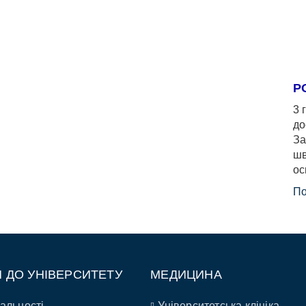
Р
3 
до
За
шв
ос
По
П ДО УНІВЕРСИТЕТУ
МЕДИЦИНА
альності
Університетська клініка