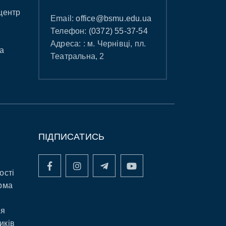
центр
Email:
office@bsmu.edu.ua
Телефон:
(0372) 55-37-54
Адреса: : м. Чернівці, пл.
а
Театральна, 2
ПІДПИСАТИСЬ
ості
рма
ня
иків