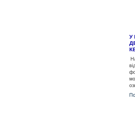
У
Д
К
На
ві
фо
мо
оз
По