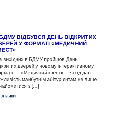
 БДМУ ВІДБУВСЯ ДЕНЬ ВІДКРИТИХ
ВЕРЕЙ У ФОРМАТІ «МЕДИЧНИЙ
ВЕСТ»
 вихідних в БДМУ пройшов День
дкритих дверей у новому інтерактивному
рматі — «Медичний квест». Захід дав
жливість майбутнім абітурієнтам не лише
найомитися з […]
значки