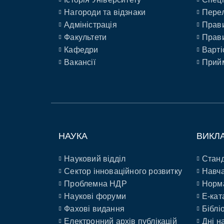
Нагороди та відзнаки
Перел
Адміністрація
Прави
Факультети
Прави
Кафедри
Варті
Вакансії
Прийм
НАУКА
ВИКЛ
Науковий відділ
Станд
Сектор інноваційного розвитку
Навча
Проблемна НДР
Норм
Наукові форуми
E-кат
Фахові видання
Біблі
Електронний архів публікацій
Дні н