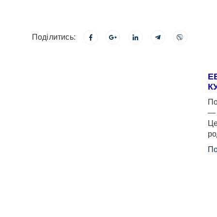
Поділитись:
Е
К
По
— 
Це
ро
По