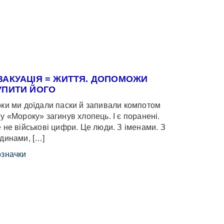
ВАКУАЦІЯ = ЖИТТЯ. ДОПОМОЖИ
УПИТИ ЙОГО
ки ми доїдали паски й запивали компотом
у «Мороку» загинув хлопець. І є поранені.
 не військові цифри. Це люди. З іменами. З
динами, […]
значки