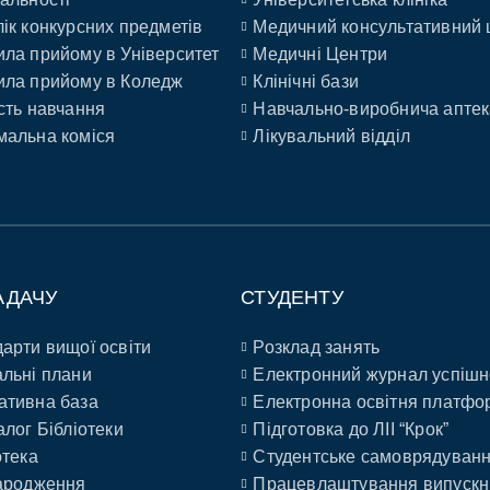
ік конкурсних предметів
Медичний консультативний 
ла прийому в Університет
Медичні Центри
ла прийому в Коледж
Клінічні бази
сть навчання
Навчально-виробнича аптек
альна коміся
Лікувальний відділ
АДАЧУ
СТУДЕНТУ
арти вищої освіти
Розклад занять
льні плани
Електронний журнал успішн
ативна база
Електронна освітня платфо
алог Бібліотеки
Підготовка до ЛІІ “Крок”
отека
Студентське самоврядуван
ародження
Працевлаштування випускн