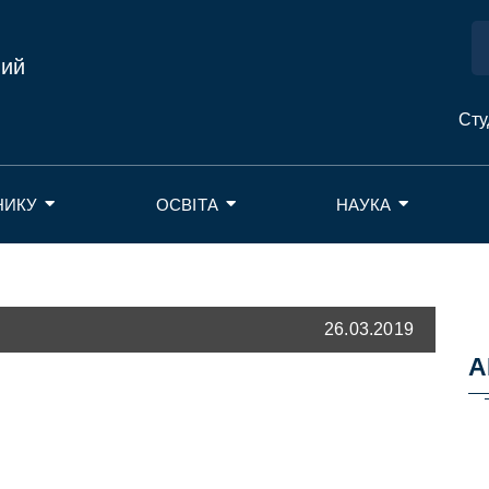
ний
Сту
НИКУ
ОСВІТА
НАУКА
26.03.2019
А