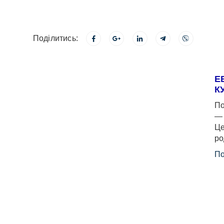
Поділитись:
Е
К
По
— 
Це
ро
По