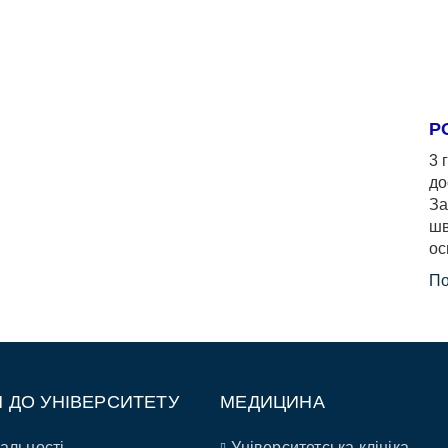
Р
3 
до
За
шв
ос
По
П ДО УНІВЕРСИТЕТУ
МЕДИЦИНА
альності
Університетська клініка