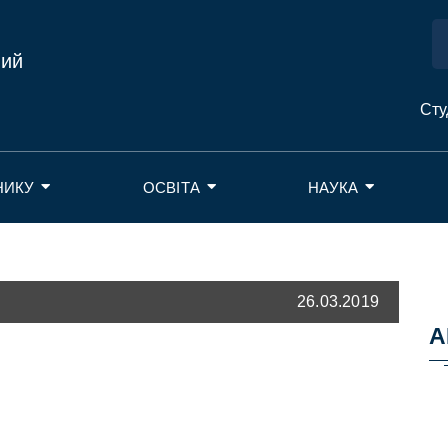
ний
Сту
НИКУ
ОСВІТА
НАУКА
26.03.2019
А