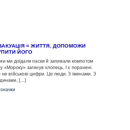
ВАКУАЦІЯ = ЖИТТЯ. ДОПОМОЖИ
УПИТИ ЙОГО
ки ми доїдали паски й запивали компотом
у «Мороку» загинув хлопець. І є поранені.
 не військові цифри. Це люди. З іменами. З
динами, […]
значки