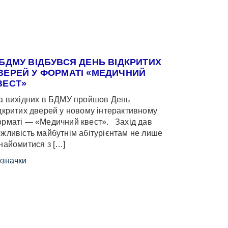
 БДМУ ВІДБУВСЯ ДЕНЬ ВІДКРИТИХ
ВЕРЕЙ У ФОРМАТІ «МЕДИЧНИЙ
ВЕСТ»
 вихідних в БДМУ пройшов День
дкритих дверей у новому інтерактивному
рматі — «Медичний квест». Захід дав
жливість майбутнім абітурієнтам не лише
найомитися з […]
значки