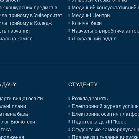
ік конкурсних предметів
Медичний консультативний 
ла прийому в Університет
Медичні Центри
ла прийому в Коледж
Клінічні бази
сть навчання
Навчально-виробнича аптек
альна коміся
Лікувальний відділ
АДАЧУ
СТУДЕНТУ
арти вищої освіти
Розклад занять
льні плани
Електронний журнал успішн
ативна база
Електронна освітня платфо
алог Бібліотеки
Підготовка до ЛІІ “Крок”
отека
Студентське самоврядуван
ародження
Працевлаштування випускн