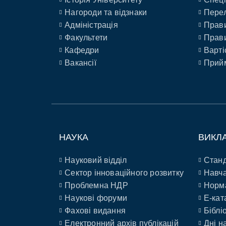
Нагороди та відзнаки
Перел
Адміністрація
Прави
Факультети
Прави
Кафедри
Варті
Вакансії
Прийм
НАУКА
ВИКЛ
Науковий відділ
Станд
Сектор інноваційного розвитку
Навча
Проблемна НДР
Норм
Наукові форуми
E-кат
Фахові видання
Біблі
Електронний архів публікацій
Дні н