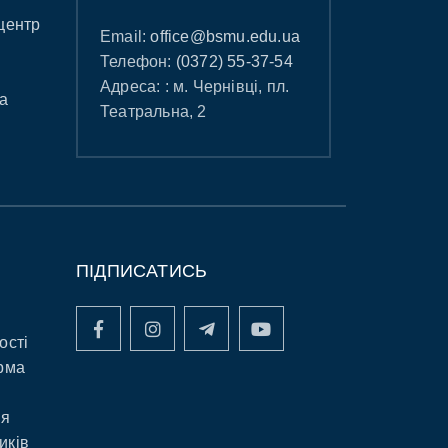
центр
Email:
office@bsmu.edu.ua
Телефон:
(0372) 55-37-54
Адреса: : м. Чернівці, пл.
а
Театральна, 2
ПІДПИСАТИСЬ
ості
рма
ня
иків