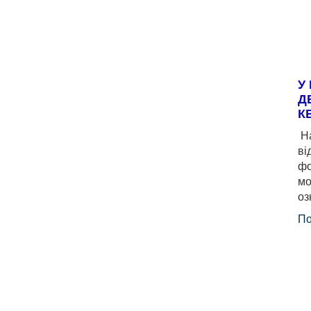
У
Д
К
На
ві
фо
мо
оз
По