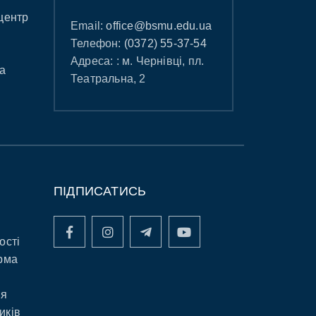
центр
Email:
office@bsmu.edu.ua
Телефон:
(0372) 55-37-54
Адреса: : м. Чернівці, пл.
а
Театральна, 2
ПІДПИСАТИСЬ
ості
рма
ня
иків