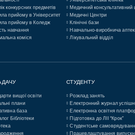
ік конкурсних предметів
Медичний консультативний 
ла прийому в Університет
Медичні Центри
ла прийому в Коледж
Клінічні бази
сть навчання
Навчально-виробнича аптек
альна коміся
Лікувальний відділ
АДАЧУ
СТУДЕНТУ
арти вищої освіти
Розклад занять
льні плани
Електронний журнал успішн
ативна база
Електронна освітня платфо
алог Бібліотеки
Підготовка до ЛІІ “Крок”
отека
Студентське самоврядуван
ародження
Працевлаштування випускн