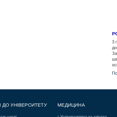
Р
3 
до
За
шв
ос
По
П ДО УНІВЕРСИТЕТУ
МЕДИЦИНА
альності
Університетська клініка