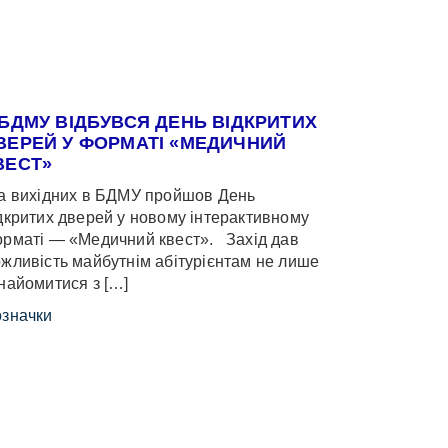
 БДМУ ВІДБУВСЯ ДЕНЬ ВІДКРИТИХ
ВЕРЕЙ У ФОРМАТІ «МЕДИЧНИЙ
ВЕСТ»
 вихідних в БДМУ пройшов День
дкритих дверей у новому інтерактивному
рматі — «Медичний квест». Захід дав
жливість майбутнім абітурієнтам не лише
найомитися з […]
значки