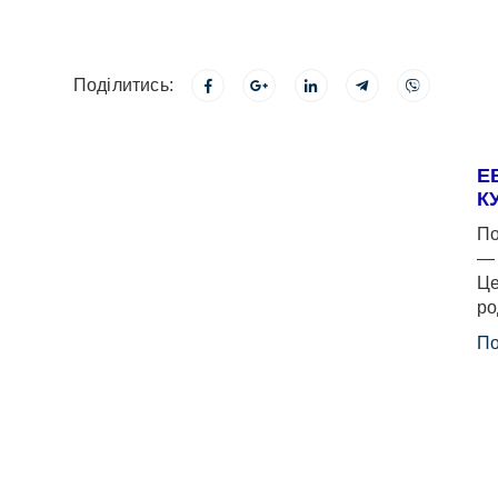
Поділитись:
Е
К
По
— 
Це
ро
По