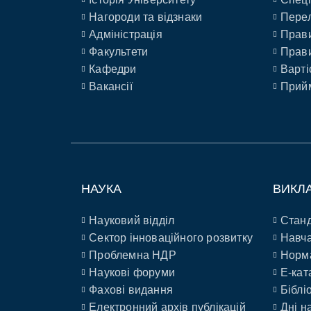
Нагороди та відзнаки
Перел
Адміністрація
Прави
Факультети
Прави
Кафедри
Варті
Вакансії
Прийм
НАУКА
ВИКЛ
Науковий відділ
Станд
Сектор інноваційного розвитку
Навча
Проблемна НДР
Норм
Наукові форуми
E-кат
Фахові видання
Біблі
Електронний архів публікацій
Дні н