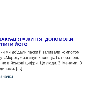
ВАКУАЦІЯ = ЖИТТЯ. ДОПОМОЖИ
УПИТИ ЙОГО
ки ми доїдали паски й запивали компотом
у «Мороку» загинув хлопець. І є поранені.
 не військові цифри. Це люди. З іменами. З
динами, […]
значки