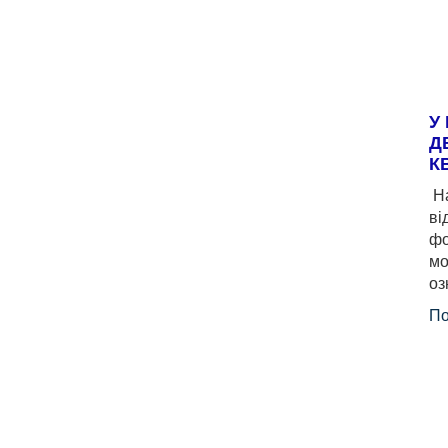
У
Д
К
На
ві
фо
мо
оз
По