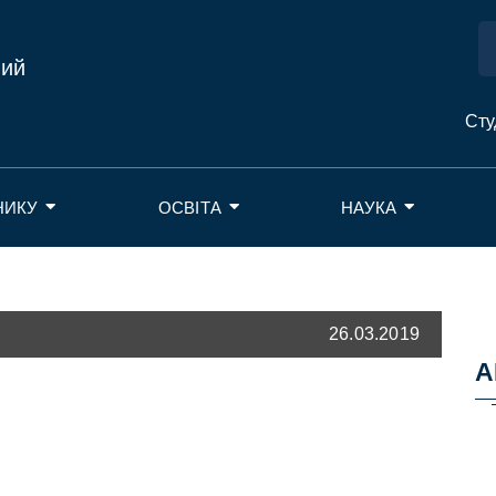
ний
Сту
НИКУ
ОСВІТА
НАУКА
26.03.2019
А