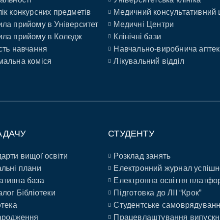
ік конкурсних предметів
Медичний консультативний 
ла прийому в Університет
Медичні Центри
ла прийому в Коледж
Клінічні бази
сть навчання
Навчально-виробнича аптек
альна коміся
Лікувальний відділ
АДАЧУ
СТУДЕНТУ
арти вищої освіти
Розклад занять
льні плани
Електронний журнал успішн
ативна база
Електронна освітня платфо
алог Бібліотеки
Підготовка до ЛІІ “Крок”
отека
Студентське самоврядуван
ародження
Працевлаштування випускн