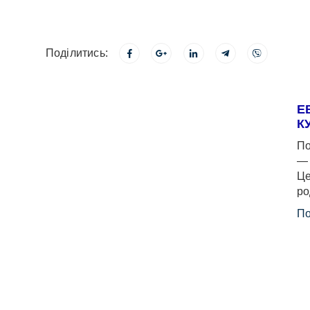
Поділитись:
Е
К
По
— 
Це
ро
По