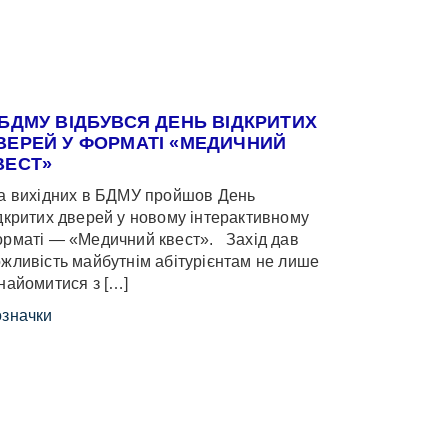
 БДМУ ВІДБУВСЯ ДЕНЬ ВІДКРИТИХ
ВЕРЕЙ У ФОРМАТІ «МЕДИЧНИЙ
ВЕСТ»
 вихідних в БДМУ пройшов День
дкритих дверей у новому інтерактивному
рматі — «Медичний квест». Захід дав
жливість майбутнім абітурієнтам не лише
найомитися з […]
значки