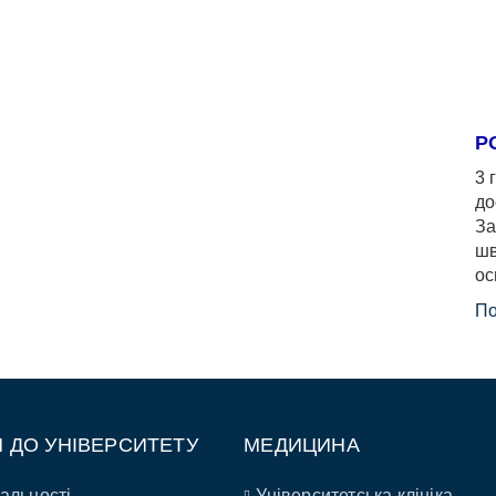
Р
3 
до
За
шв
ос
По
П ДО УНІВЕРСИТЕТУ
МЕДИЦИНА
альності
Університетська клініка