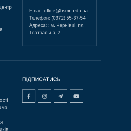
центр
Email:
office@bsmu.edu.ua
Телефон:
(0372) 55-37-54
Адреса: : м. Чернівці, пл.
а
Театральна, 2
ПІДПИСАТИСЬ
ості
рма
ня
иків