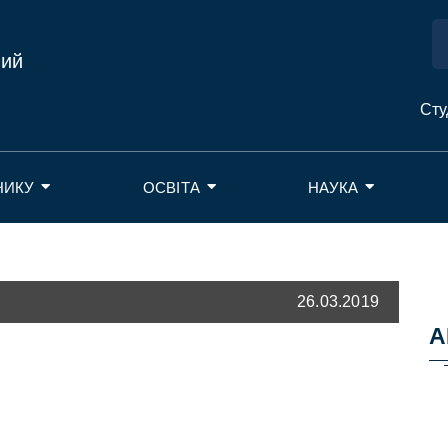
ний
Сту
НИКУ
ОСВІТА
НАУКА
26.03.2019
А