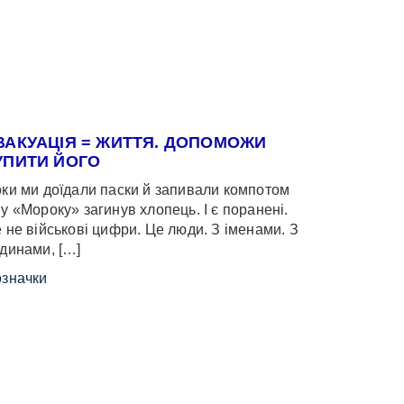
ВАКУАЦІЯ = ЖИТТЯ. ДОПОМОЖИ
УПИТИ ЙОГО
ки ми доїдали паски й запивали компотом
у «Мороку» загинув хлопець. І є поранені.
 не військові цифри. Це люди. З іменами. З
динами, […]
значки