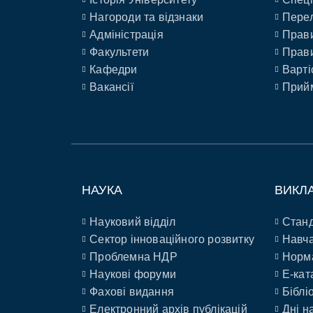
Нагороди та відзнаки
Перел
Адміністрація
Прави
Факультети
Прави
Кафедри
Варті
Вакансії
Прийм
НАУКА
ВИКЛ
Науковий відділ
Станд
Сектор інноваційного розвитку
Навча
Проблемна НДР
Норм
Наукові форуми
E-кат
Фахові видання
Біблі
Електронний архів публікацій
Дні н