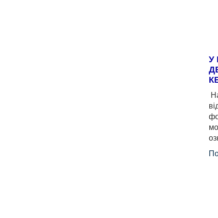
У
Д
К
На
ві
фо
мо
оз
По