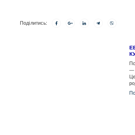
Поділитись:
Е
К
По
— 
Це
ро
По