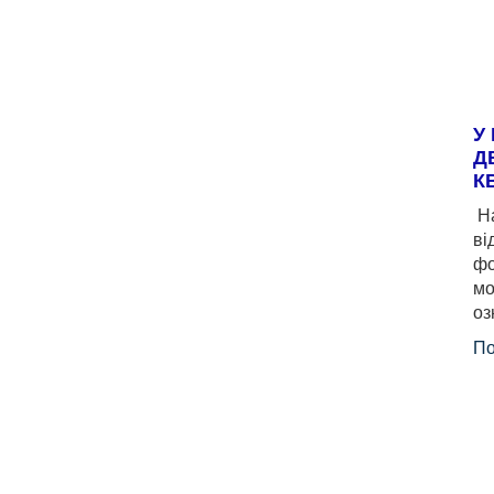
У
Д
К
На
ві
фо
мо
оз
По