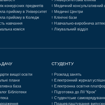
ік конкурсних предметів
Медичний консультативний 
ла прийому в Університет
Медичні Центри
ла прийому в Коледж
Клінічні бази
сть навчання
Навчально-виробнича аптек
альна коміся
Лікувальний відділ
АДАЧУ
СТУДЕНТУ
арти вищої освіти
Розклад занять
льні плани
Електронний журнал успішн
ативна база
Електронна освітня платфо
алог Бібліотеки
Підготовка до ЛІІ “Крок”
отека
Студентське самоврядуван
ародження
Працевлаштування випускн