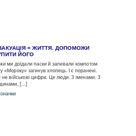
ВАКУАЦІЯ = ЖИТТЯ. ДОПОМОЖИ
УПИТИ ЙОГО
ки ми доїдали паски й запивали компотом
у «Мороку» загинув хлопець. І є поранені.
 не військові цифри. Це люди. З іменами. З
динами, […]
значки