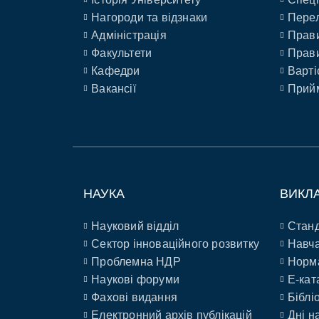
Нагороди та відзнаки
Перел
Адміністрація
Прави
Факультети
Прави
Кафедри
Варті
Вакансії
Прийм
НАУКА
ВИКЛ
Науковий відділ
Станд
Сектор інноваційного розвитку
Навча
Проблемна НДР
Норм
Наукові форуми
E-кат
Фахові видання
Біблі
Електронний архів публікацій
Дні н