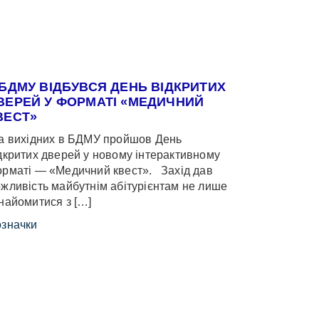
 БДМУ ВІДБУВСЯ ДЕНЬ ВІДКРИТИХ
ВЕРЕЙ У ФОРМАТІ «МЕДИЧНИЙ
ВЕСТ»
 вихідних в БДМУ пройшов День
дкритих дверей у новому інтерактивному
рматі — «Медичний квест». Захід дав
жливість майбутнім абітурієнтам не лише
найомитися з […]
значки