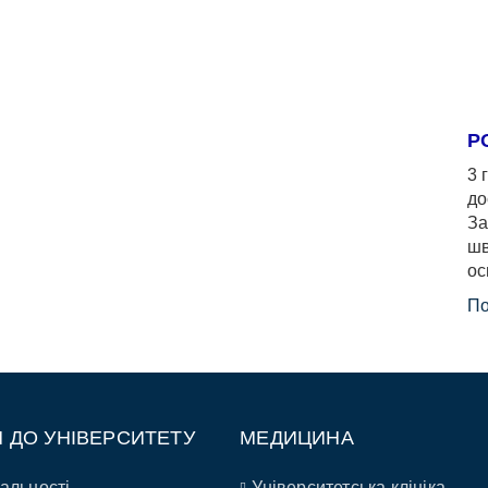
Р
3 
до
За
шв
ос
По
П ДО УНІВЕРСИТЕТУ
МЕДИЦИНА
альності
Університетська клініка