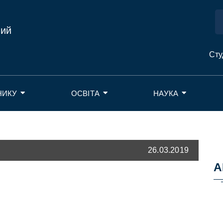
ний
Сту
НИКУ
ОСВІТА
НАУКА
26.03.2019
А