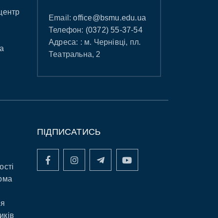
центр
Email:
office@bsmu.edu.ua
Телефон:
(0372) 55-37-54
Адреса: : м. Чернівці, пл.
а
Театральна, 2
ПІДПИСАТИСЬ
ості
рма
ня
иків