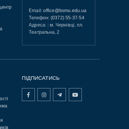
центр
Email:
office@bsmu.edu.ua
Телефон:
(0372) 55-37-54
Адреса: : м. Чернівці, пл.
а
Театральна, 2
ПІДПИСАТИСЬ
ості
рма
ня
иків