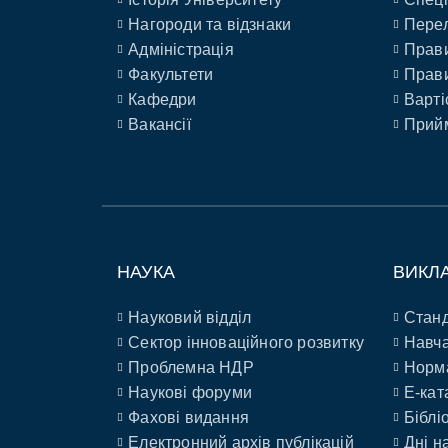
Нагороди та відзнаки
Перел
Адміністрація
Прави
Факультети
Прави
Кафедри
Варті
Вакансії
Прийм
НАУКА
ВИКЛ
Науковий відділ
Станд
Сектор інноваційного розвитку
Навча
Проблемна НДР
Норм
Наукові форуми
E-кат
Фахові видання
Біблі
Електронний архів публікацій
Дні н