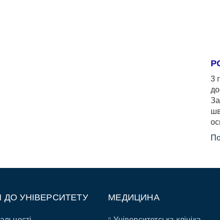
Р
3 
до
За
шв
ос
По
П ДО УНІВЕРСИТЕТУ
МЕДИЦИНА
альності
Університетська клініка