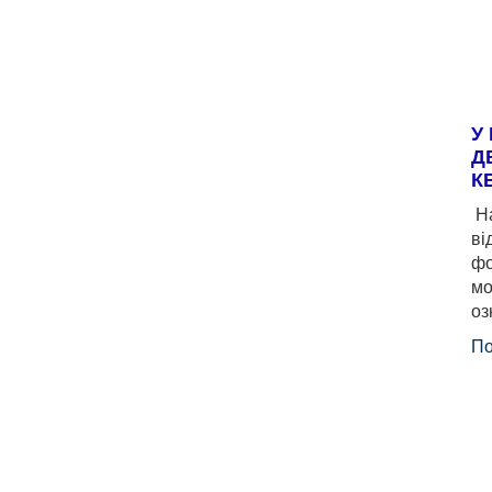
У
Д
К
На
ві
фо
мо
оз
По