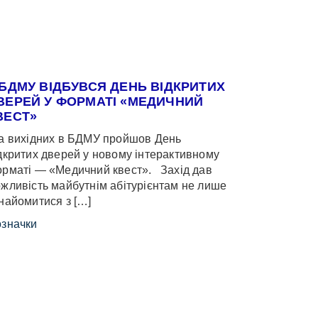
 БДМУ ВІДБУВСЯ ДЕНЬ ВІДКРИТИХ
ВЕРЕЙ У ФОРМАТІ «МЕДИЧНИЙ
ВЕСТ»
 вихідних в БДМУ пройшов День
дкритих дверей у новому інтерактивному
рматі — «Медичний квест». Захід дав
жливість майбутнім абітурієнтам не лише
найомитися з […]
значки