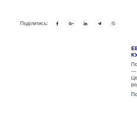
Поділитись:
Е
К
По
— 
Це
ро
По