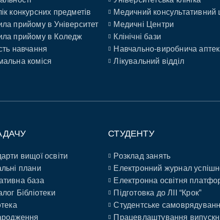
ік конкурсних предметів
Медичний консультативний 
ла прийому в Університет
Медичні Центри
ла прийому в Коледж
Клінічні бази
сть навчання
Навчально-виробнича аптек
альна коміся
Лікувальний відділ
АДАЧУ
СТУДЕНТУ
арти вищої освіти
Розклад занять
льні плани
Електронний журнал успішн
ативна база
Електронна освітня платфо
алог Бібліотеки
Підготовка до ЛІІ “Крок”
отека
Студентське самоврядуван
ародження
Працевлаштування випускн