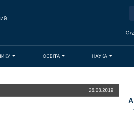
ний
Сту
НИКУ
ОСВІТА
НАУКА
26.03.2019
А