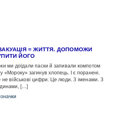
ВАКУАЦІЯ = ЖИТТЯ. ДОПОМОЖИ
УПИТИ ЙОГО
ки ми доїдали паски й запивали компотом
у «Мороку» загинув хлопець. І є поранені.
 не військові цифри. Це люди. З іменами. З
динами, […]
значки