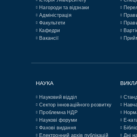
Нагороди та відзнаки
Перел
Адміністрація
Прави
Факультети
Прави
Кафедри
Варті
Вакансії
Прийм
НАУКА
ВИКЛ
Науковий відділ
Станд
Сектор інноваційного розвитку
Навча
Проблемна НДР
Норм
Наукові форуми
E-кат
Фахові видання
Біблі
Електронний архів публікацій
Дні н