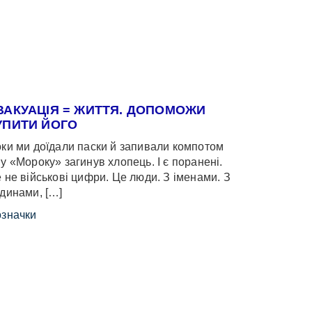
ВАКУАЦІЯ = ЖИТТЯ. ДОПОМОЖИ
УПИТИ ЙОГО
ки ми доїдали паски й запивали компотом
у «Мороку» загинув хлопець. І є поранені.
 не військові цифри. Це люди. З іменами. З
динами, […]
значки