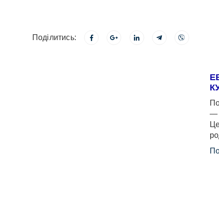
Поділитись:
Е
К
По
— 
Це
ро
По