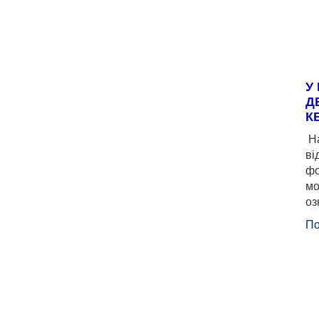
У
Д
К
На
ві
фо
мо
оз
По