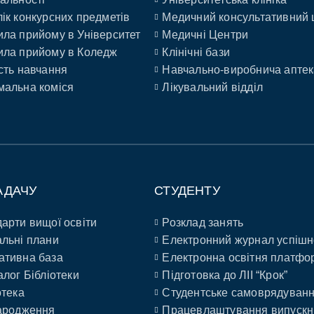
ік конкурсних предметів
Медичний консультативний 
ла прийому в Університет
Медичні Центри
ла прийому в Коледж
Клінічні бази
сть навчання
Навчально-виробнича аптек
альна коміся
Лікувальний відділ
АДАЧУ
СТУДЕНТУ
арти вищої освіти
Розклад занять
льні плани
Електронний журнал успішн
ативна база
Електронна освітня платфо
алог Бібліотеки
Підготовка до ЛІІ “Крок”
отека
Студентське самоврядуван
ародження
Працевлаштування випускн