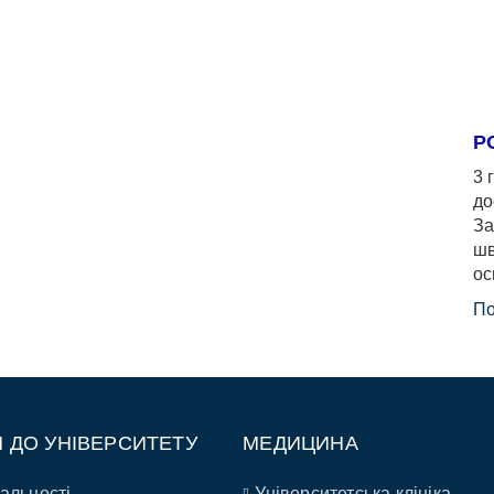
Р
3 
до
За
шв
ос
По
П ДО УНІВЕРСИТЕТУ
МЕДИЦИНА
альності
Університетська клініка