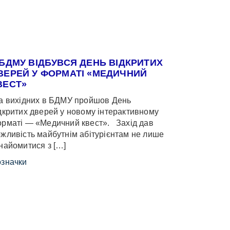
 БДМУ ВІДБУВСЯ ДЕНЬ ВІДКРИТИХ
ВЕРЕЙ У ФОРМАТІ «МЕДИЧНИЙ
ВЕСТ»
 вихідних в БДМУ пройшов День
дкритих дверей у новому інтерактивному
рматі — «Медичний квест». Захід дав
жливість майбутнім абітурієнтам не лише
найомитися з […]
значки