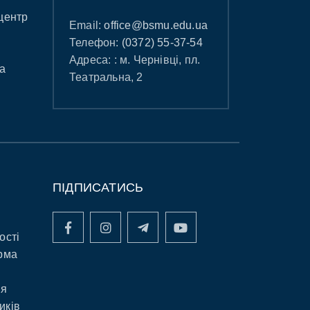
центр
Email:
office@bsmu.edu.ua
Телефон:
(0372) 55-37-54
Адреса: : м. Чернівці, пл.
а
Театральна, 2
ПІДПИСАТИСЬ
ості
рма
ня
иків