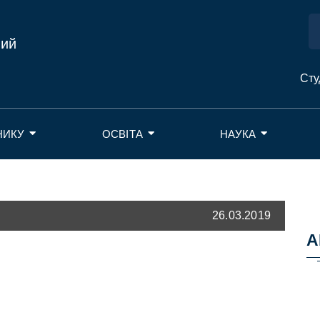
ний
Сту
НИКУ
ОСВІТА
НАУКА
26.03.2019
А