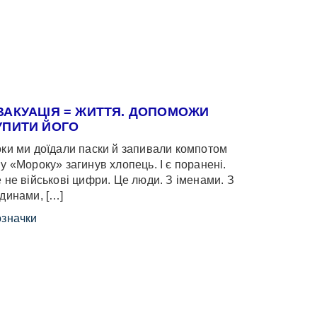
ВАКУАЦІЯ = ЖИТТЯ. ДОПОМОЖИ
УПИТИ ЙОГО
ки ми доїдали паски й запивали компотом
у «Мороку» загинув хлопець. І є поранені.
 не військові цифри. Це люди. З іменами. З
динами, […]
значки