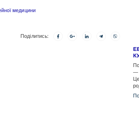
Поділитись:
Е
К
По
— 
Це
ро
По