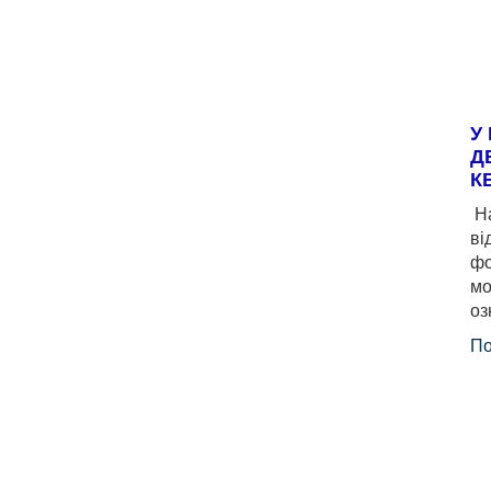
У
Д
К
На
ві
фо
мо
оз
По