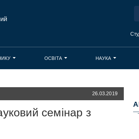
ний
Сту
НИКУ
ОСВІТА
НАУКА
26.03.2019
А
уковий семінар з