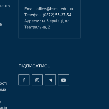
центр
Email:
office@bsmu.edu.ua
Телефон:
(0372) 55-37-54
Адреса: : м. Чернівці, пл.
а
Театральна, 2
ПІДПИСАТИСЬ
ості
рма
ня
иків