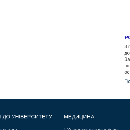
Р
3 
до
За
шв
ос
По
П ДО УНІВЕРСИТЕТУ
МЕДИЦИНА
альності
Університетська клініка