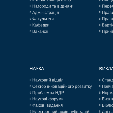
Нагороди та відзнаки
Перел
Адміністрація
Прави
Факультети
Прави
Кафедри
Варті
Вакансії
Прийм
НАУКА
ВИКЛ
Науковий відділ
Станд
Сектор інноваційного розвитку
Навча
Проблемна НДР
Норм
Наукові форуми
E-кат
Фахові видання
Біблі
Електронний архів публікацій
Дні н