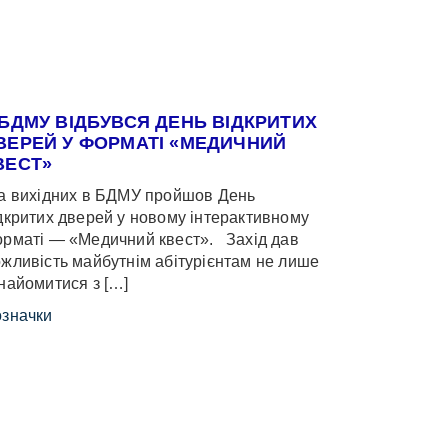
 БДМУ ВІДБУВСЯ ДЕНЬ ВІДКРИТИХ
ВЕРЕЙ У ФОРМАТІ «МЕДИЧНИЙ
ВЕСТ»
 вихідних в БДМУ пройшов День
дкритих дверей у новому інтерактивному
рматі — «Медичний квест». Захід дав
жливість майбутнім абітурієнтам не лише
найомитися з […]
значки