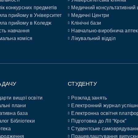
ік конкурсних предметів
Медичний консультативний 
ла прийому в Університет
Медичні Центри
ла прийому в Коледж
Клінічні бази
сть навчання
Навчально-виробнича аптек
альна коміся
Лікувальний відділ
АДАЧУ
СТУДЕНТУ
арти вищої освіти
Розклад занять
льні плани
Електронний журнал успішн
ативна база
Електронна освітня платфо
алог Бібліотеки
Підготовка до ЛІІ “Крок”
отека
Студентське самоврядуван
ародження
Працевлаштування випускн