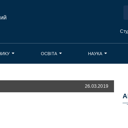
ний
Сту
НИКУ
ОСВІТА
НАУКА
26.03.2019
А