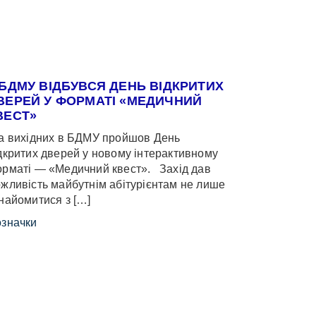
 БДМУ ВІДБУВСЯ ДЕНЬ ВІДКРИТИХ
ВЕРЕЙ У ФОРМАТІ «МЕДИЧНИЙ
ВЕСТ»
 вихідних в БДМУ пройшов День
дкритих дверей у новому інтерактивному
рматі — «Медичний квест». Захід дав
жливість майбутнім абітурієнтам не лише
найомитися з […]
значки