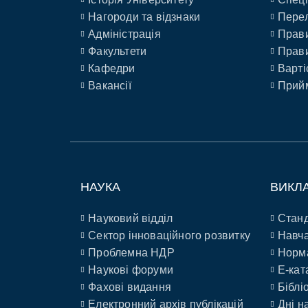
Нагороди та відзнаки
Перел
Адміністрація
Прави
Факультети
Прави
Кафедри
Варті
Вакансії
Прийм
НАУКА
ВИКЛ
Науковий відділ
Станд
Сектор інноваційного розвитку
Навча
Проблемна НДР
Норм
Наукові форуми
E-кат
Фахові видання
Біблі
Електронний архів публікацій
Дні н