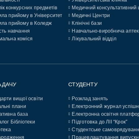
ік конкурсних предметів
Медичний консультативний 
ла прийому в Університет
Медичні Центри
ла прийому в Коледж
Клінічні бази
сть навчання
Навчально-виробнича аптек
альна коміся
Лікувальний відділ
АДАЧУ
СТУДЕНТУ
арти вищої освіти
Розклад занять
льні плани
Електронний журнал успішн
ативна база
Електронна освітня платфо
алог Бібліотеки
Підготовка до ЛІІ “Крок”
отека
Студентське самоврядуван
ародження
Працевлаштування випускн