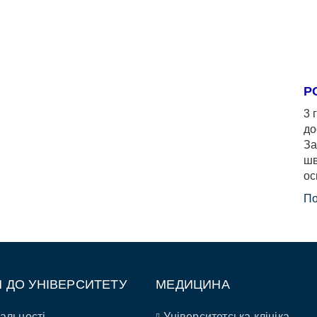
Р
3 
до
За
шв
ос
По
П ДО УНІВЕРСИТЕТУ
МЕДИЦИНА
альності
Університетська клініка