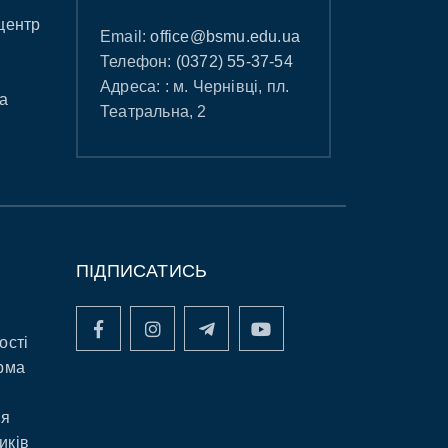
центр
Email:
office@bsmu.edu.ua
Телефон:
(0372) 55-37-54
Адреса: : м. Чернівці, пл.
а
Театральна, 2
ПІДПИСАТИСЬ
ості
рма
ня
иків