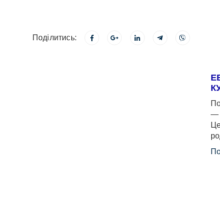
Поділитись:
Е
К
По
— 
Це
ро
По