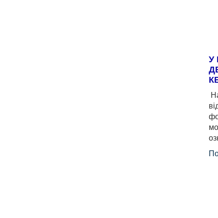
У
Д
К
На
ві
фо
мо
оз
По