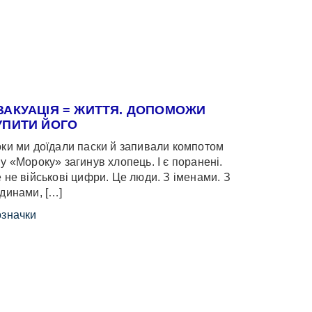
ВАКУАЦІЯ = ЖИТТЯ. ДОПОМОЖИ
УПИТИ ЙОГО
ки ми доїдали паски й запивали компотом
у «Мороку» загинув хлопець. І є поранені.
 не військові цифри. Це люди. З іменами. З
динами, […]
значки