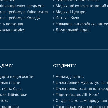
ік конкурсних предметів
Медичний консультативний 
ла прийому в Університет
Медичні Центри
ла прийому в Коледж
Клінічні бази
сть навчання
Навчально-виробнича аптек
альна коміся
Лікувальний відділ
АДАЧУ
СТУДЕНТУ
арти вищої освіти
Розклад занять
льні плани
Електронний журнал успішн
ативна база
Електронна освітня платфо
алог Бібліотеки
Підготовка до ЛІІ “Крок”
отека
Студентське самоврядуван
ародження
Працевлаштування випускн