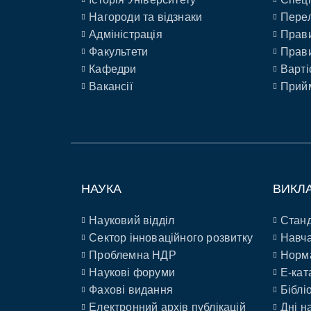
Нагороди та відзнаки
Перел
Адміністрація
Прави
Факультети
Прави
Кафедри
Варті
Вакансії
Прийм
НАУКА
ВИКЛ
Науковий відділ
Станд
Сектор інноваційного розвитку
Навча
Проблемна НДР
Норм
Наукові форуми
E-кат
Фахові видання
Біблі
Електронний архів публікацій
Дні н