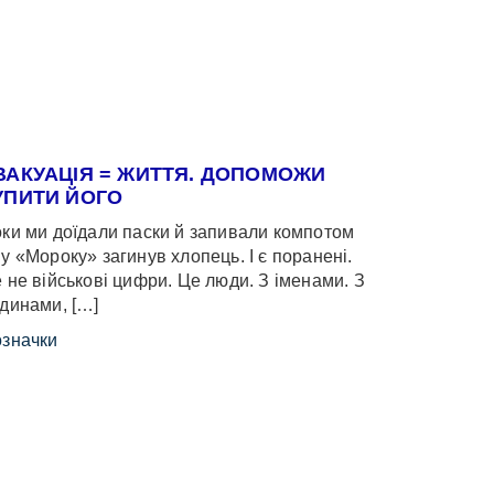
ВАКУАЦІЯ = ЖИТТЯ. ДОПОМОЖИ
УПИТИ ЙОГО
ки ми доїдали паски й запивали компотом
у «Мороку» загинув хлопець. І є поранені.
 не військові цифри. Це люди. З іменами. З
динами, […]
значки