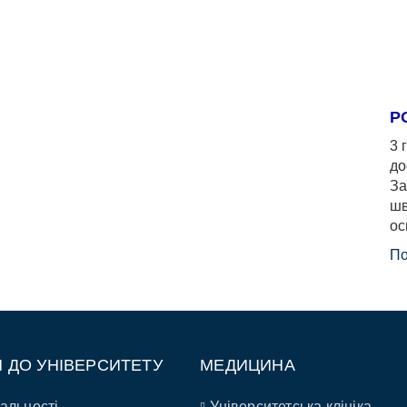
Р
3 
до
За
шв
ос
По
П ДО УНІВЕРСИТЕТУ
МЕДИЦИНА
альності
Університетська клініка