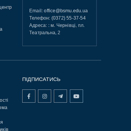
центр
Email:
office@bsmu.edu.ua
Телефон:
(0372) 55-37-54
Адреса: : м. Чернівці, пл.
а
Театральна, 2
ПІДПИСАТИСЬ
ості
рма
ня
иків