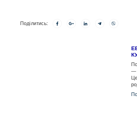
Поділитись:
Е
К
По
— 
Це
ро
По