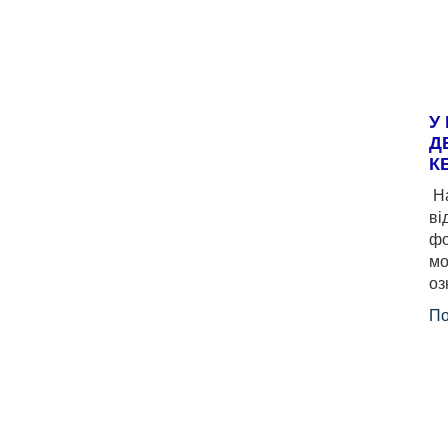
У
Д
К
На
ві
фо
мо
оз
По