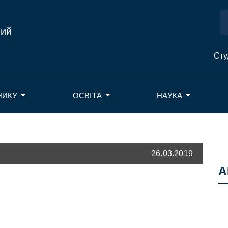
ний
Сту
НИКУ
ОСВІТА
НАУКА
26.03.2019
А