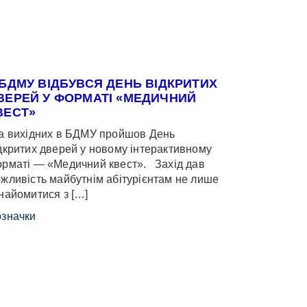
 БДМУ ВІДБУВСЯ ДЕНЬ ВІДКРИТИХ
ВЕРЕЙ У ФОРМАТІ «МЕДИЧНИЙ
ВЕСТ»
 вихідних в БДМУ пройшов День
дкритих дверей у новому інтерактивному
рматі — «Медичний квест». Захід дав
жливість майбутнім абітурієнтам не лише
найомитися з […]
значки