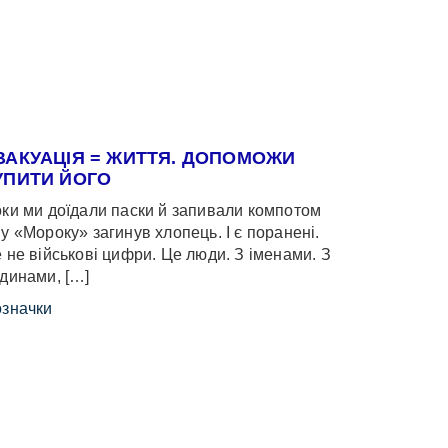
ВАКУАЦІЯ = ЖИТТЯ. ДОПОМОЖИ
УПИТИ ЙОГО
ки ми доїдали паски й запивали компотом
у «Мороку» загинув хлопець. І є поранені.
 не військові цифри. Це люди. З іменами. З
динами, […]
значки