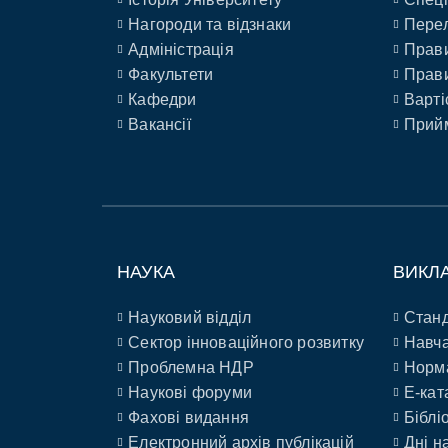
Нагороди та відзнаки
Перел
Адміністрація
Прави
Факультети
Прави
Кафедри
Варті
Вакансії
Прийм
НАУКА
ВИКЛ
Науковий відділ
Станд
Сектор інноваційного розвитку
Навча
Проблемна НДР
Норм
Наукові форуми
E-кат
Фахові видання
Біблі
Електронний архів публікацій
Дні н