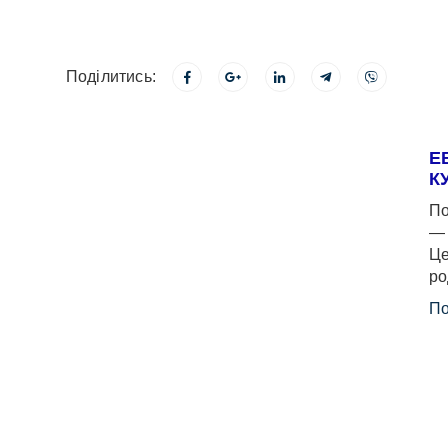
Поділитись:
Е
К
По
— 
Це
ро
По