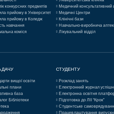
ік конкурсних предметів
Медичний консультативний 
ла прийому в Університет
Медичні Центри
ла прийому в Коледж
Клінічні бази
сть навчання
Навчально-виробнича аптек
альна коміся
Лікувальний відділ
АДАЧУ
СТУДЕНТУ
арти вищої освіти
Розклад занять
льні плани
Електронний журнал успішн
ативна база
Електронна освітня платфо
алог Бібліотеки
Підготовка до ЛІІ “Крок”
отека
Студентське самоврядуван
ародження
Працевлаштування випускн