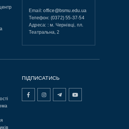
центр
Email:
office@bsmu.edu.ua
Телефон:
(0372) 55-37-54
Адреса: : м. Чернівці, пл.
а
Театральна, 2
ПІДПИСАТИСЬ
ості
рма
ня
иків