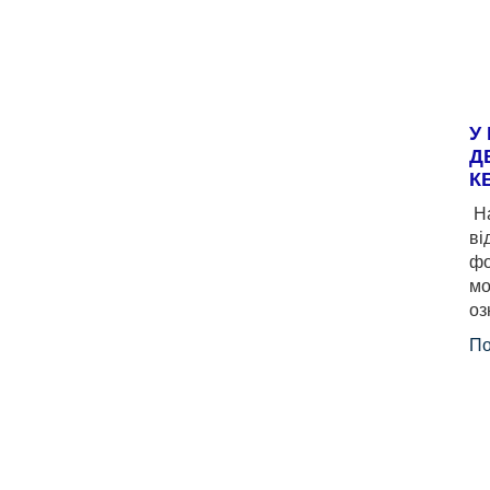
У
Д
К
На
ві
фо
мо
оз
По