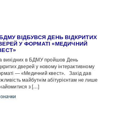
 БДМУ ВІДБУВСЯ ДЕНЬ ВІДКРИТИХ
ВЕРЕЙ У ФОРМАТІ «МЕДИЧНИЙ
ВЕСТ»
 вихідних в БДМУ пройшов День
дкритих дверей у новому інтерактивному
рматі — «Медичний квест». Захід дав
жливість майбутнім абітурієнтам не лише
найомитися з […]
значки