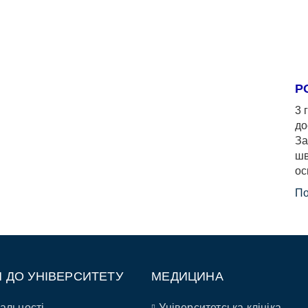
Р
3 
до
За
шв
ос
По
П ДО УНІВЕРСИТЕТУ
МЕДИЦИНА
альності
Університетська клініка