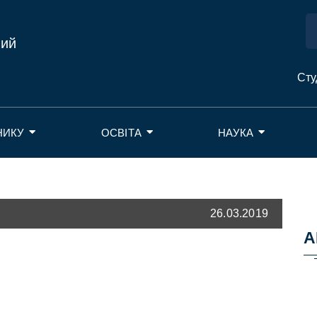
ний
Сту
НИКУ
ОСВІТА
НАУКА
26.03.2019
А