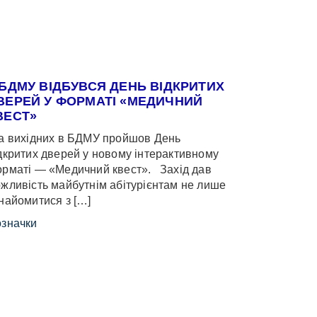
 БДМУ ВІДБУВСЯ ДЕНЬ ВІДКРИТИХ
ВЕРЕЙ У ФОРМАТІ «МЕДИЧНИЙ
ВЕСТ»
 вихідних в БДМУ пройшов День
дкритих дверей у новому інтерактивному
рматі — «Медичний квест». Захід дав
жливість майбутнім абітурієнтам не лише
найомитися з […]
значки