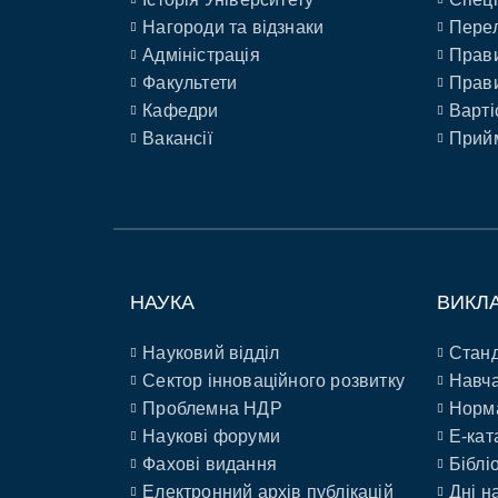
Нагороди та відзнаки
Перел
Адміністрація
Прави
Факультети
Прави
Кафедри
Варті
Вакансії
Прийм
НАУКА
ВИКЛ
Науковий відділ
Станд
Сектор інноваційного розвитку
Навча
Проблемна НДР
Норм
Наукові форуми
E-кат
Фахові видання
Біблі
Електронний архів публікацій
Дні н