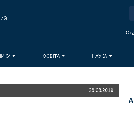
ний
Сту
НИКУ
ОСВІТА
НАУКА
26.03.2019
А