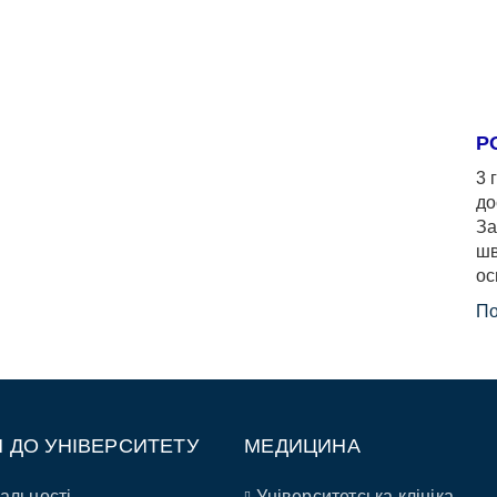
Р
3 
до
За
шв
ос
По
П ДО УНІВЕРСИТЕТУ
МЕДИЦИНА
альності
Університетська клініка