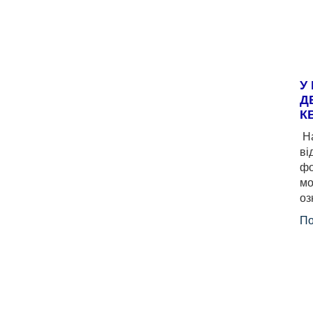
У
Д
К
На
ві
фо
мо
оз
По