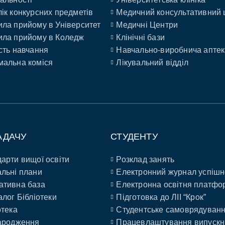
ік конкурсних предметів
Медичний консультативний 
ла прийому в Університет
Медичні Центри
ла прийому в Коледж
Клінічні бази
сть навчання
Навчально-виробнича аптек
альна коміся
Лікувальний відділ
АДАЧУ
СТУДЕНТУ
арти вищої освіти
Розклад занять
льні плани
Електронний журнал успішн
ативна база
Електронна освітня платфо
алог Бібліотеки
Підготовка до ЛІІ “Крок”
отека
Студентське самоврядуван
ародження
Працевлаштування випускн