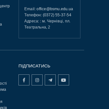
центр
Email:
office@bsmu.edu.ua
Телефон:
(0372) 55-37-54
Адреса: : м. Чернівці, пл.
а
Театральна, 2
ПІДПИСАТИСЬ
ості
рма
ня
иків