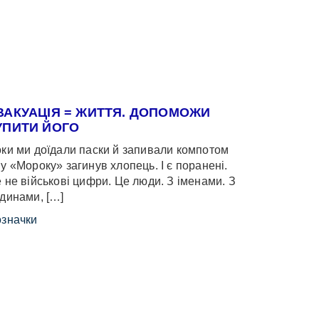
ВАКУАЦІЯ = ЖИТТЯ. ДОПОМОЖИ
УПИТИ ЙОГО
ки ми доїдали паски й запивали компотом
у «Мороку» загинув хлопець. І є поранені.
 не військові цифри. Це люди. З іменами. З
динами, […]
значки