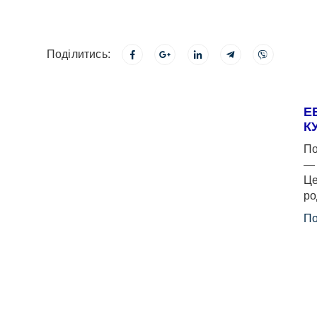
Поділитись:
Е
К
По
— 
Це
ро
По