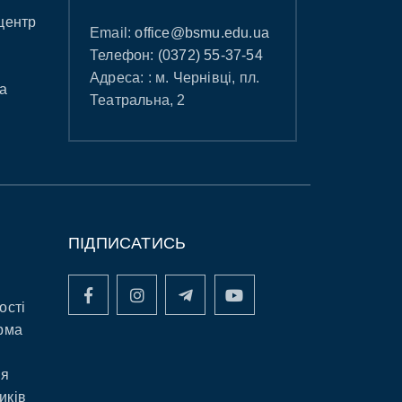
центр
Email:
office@bsmu.edu.ua
Телефон:
(0372) 55-37-54
Адреса: : м. Чернівці, пл.
а
Театральна, 2
ПІДПИСАТИСЬ
ості
рма
ня
иків