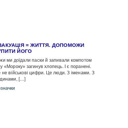
ВАКУАЦІЯ = ЖИТТЯ. ДОПОМОЖИ
УПИТИ ЙОГО
ки ми доїдали паски й запивали компотом
у «Мороку» загинув хлопець. І є поранені.
 не військові цифри. Це люди. З іменами. З
динами, […]
значки