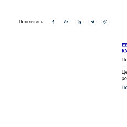
Поділитись:
Е
К
По
— 
Це
ро
По