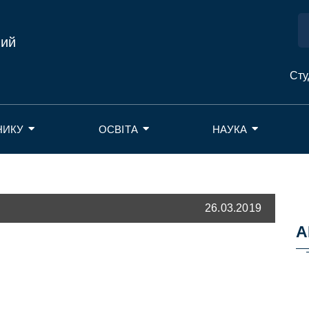
ний
Сту
НИКУ
ОСВІТА
НАУКА
26.03.2019
А