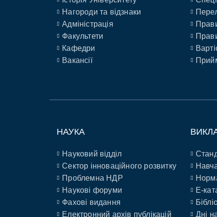
Нагороди та відзнаки
Перел
Адміністрація
Прави
Факультети
Прави
Кафедри
Варті
Вакансії
Прийм
НАУКА
ВИКЛ
Науковий відділ
Станд
Сектор інноваційного розвитку
Навча
Проблемна НДР
Норм
Наукові форуми
E-кат
Фахові видання
Біблі
Електронний архів публікацій
Дні н