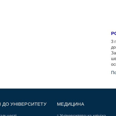
Р
3 
до
За
шв
ос
По
П ДО УНІВЕРСИТЕТУ
МЕДИЦИНА
альності
Університетська клініка