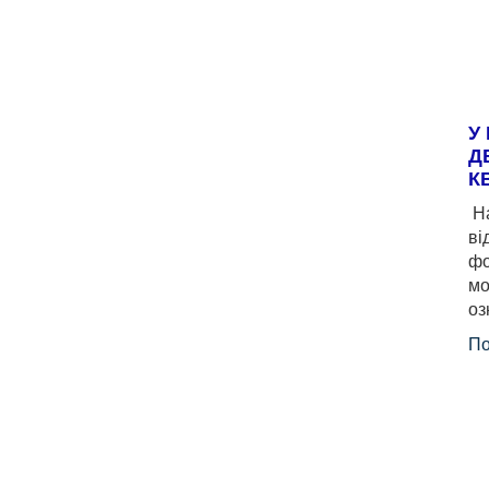
У
Д
К
На
ві
фо
мо
оз
По