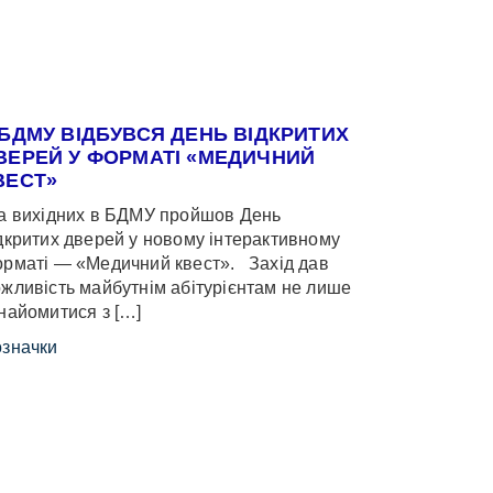
 БДМУ ВІДБУВСЯ ДЕНЬ ВІДКРИТИХ
ВЕРЕЙ У ФОРМАТІ «МЕДИЧНИЙ
ВЕСТ»
 вихідних в БДМУ пройшов День
дкритих дверей у новому інтерактивному
рматі — «Медичний квест». Захід дав
жливість майбутнім абітурієнтам не лише
найомитися з […]
значки