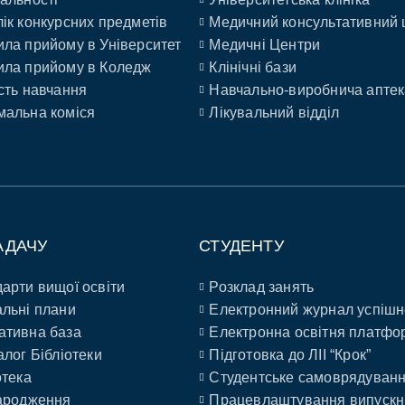
ік конкурсних предметів
Медичний консультативний 
ла прийому в Університет
Медичні Центри
ла прийому в Коледж
Клінічні бази
сть навчання
Навчально-виробнича аптек
альна коміся
Лікувальний відділ
АДАЧУ
СТУДЕНТУ
арти вищої освіти
Розклад занять
льні плани
Електронний журнал успішн
ативна база
Електронна освітня платфо
алог Бібліотеки
Підготовка до ЛІІ “Крок”
отека
Студентське самоврядуван
ародження
Працевлаштування випускн