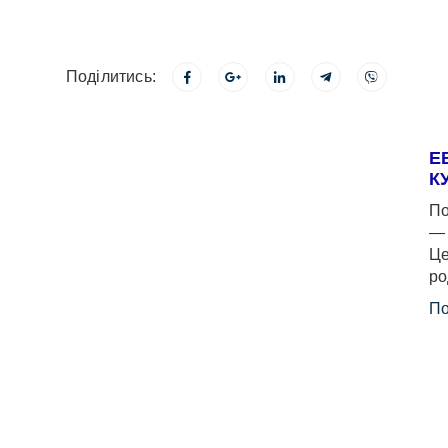
Поділитись:
Е
К
По
— 
Це
ро
По