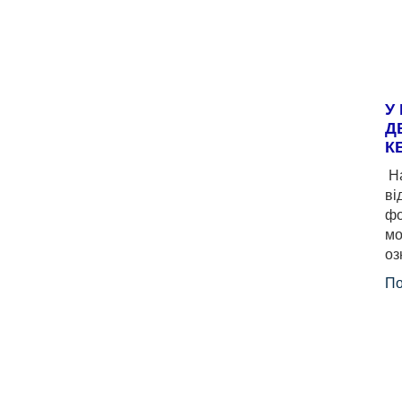
У
Д
К
На
ві
фо
мо
оз
По