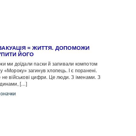
ВАКУАЦІЯ = ЖИТТЯ. ДОПОМОЖИ
УПИТИ ЙОГО
ки ми доїдали паски й запивали компотом
у «Мороку» загинув хлопець. І є поранені.
 не військові цифри. Це люди. З іменами. З
динами, […]
значки