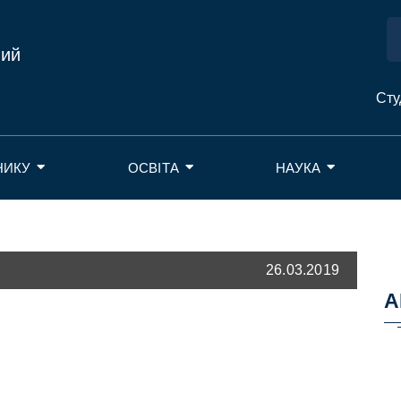
ний
Сту
НИКУ
ОСВІТА
НАУКА
26.03.2019
А