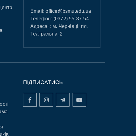
центр
Email:
office@bsmu.edu.ua
Телефон:
(0372) 55-37-54
Адреса: : м. Чернівці, пл.
а
Театральна, 2
ПІДПИСАТИСЬ
ості
рма
ня
иків