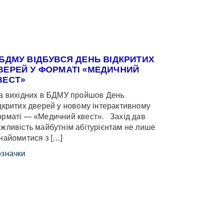
 БДМУ ВІДБУВСЯ ДЕНЬ ВІДКРИТИХ
ВЕРЕЙ У ФОРМАТІ «МЕДИЧНИЙ
ВЕСТ»
 вихідних в БДМУ пройшов День
дкритих дверей у новому інтерактивному
рматі — «Медичний квест». Захід дав
жливість майбутнім абітурієнтам не лише
найомитися з […]
значки