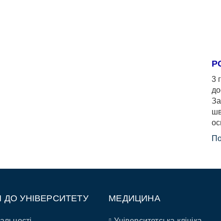
Р
3 
до
За
шв
ос
По
П ДО УНІВЕРСИТЕТУ
МЕДИЦИНА
альності
Університетська клініка