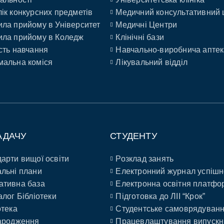
ік конкурсних предметів
Медичний консультативний 
ла прийому в Університет
Медичні Центри
ла прийому в Коледж
Клінічні бази
сть навчання
Навчально-виробнича аптек
альна коміся
Лікувальний відділ
АДАЧУ
СТУДЕНТУ
арти вищої освіти
Розклад занять
льні плани
Електронний журнал успішн
ативна база
Електронна освітня платфо
алог Бібліотеки
Підготовка до ЛІІ “Крок”
отека
Студентське самоврядуван
ародження
Працевлаштування випускн