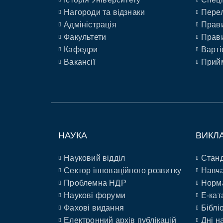
Нагороди та відзнаки
Перел
Адміністрація
Прави
Факультети
Прави
Кафедри
Варті
Вакансії
Прийм
НАУКА
ВИКЛ
Науковий відділ
Станд
Сектор інноваційного розвитку
Навча
Проблемна НДР
Норм
Наукові форуми
E-кат
Фахові видання
Біблі
Електронний архів публікацій
Дні н