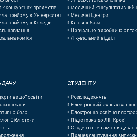
ік конкурсних предметів
Медичний консультативний 
ла прийому в Університет
Медичні Центри
ла прийому в Коледж
Клінічні бази
сть навчання
Навчально-виробнича аптек
альна коміся
Лікувальний відділ
АДАЧУ
СТУДЕНТУ
арти вищої освіти
Розклад занять
льні плани
Електронний журнал успішн
ативна база
Електронна освітня платфо
алог Бібліотеки
Підготовка до ЛІІ “Крок”
отека
Студентське самоврядуван
ародження
Працевлаштування випускн