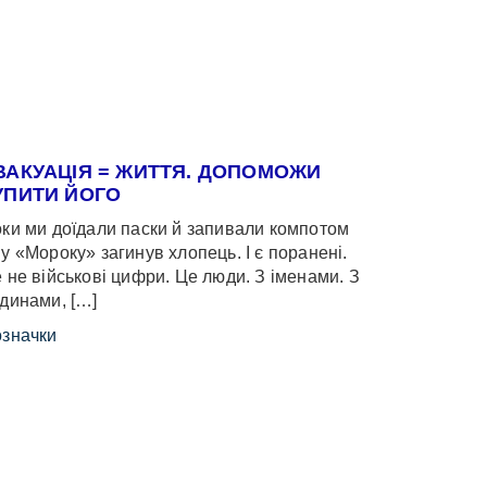
ВАКУАЦІЯ = ЖИТТЯ. ДОПОМОЖИ
УПИТИ ЙОГО
ки ми доїдали паски й запивали компотом
у «Мороку» загинув хлопець. І є поранені.
 не військові цифри. Це люди. З іменами. З
динами, […]
значки