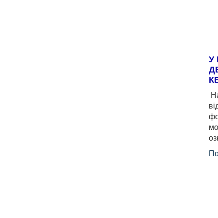
У
Д
К
На
ві
фо
мо
оз
По