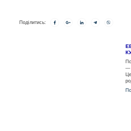
Поділитись:
Е
К
По
— 
Це
ро
По