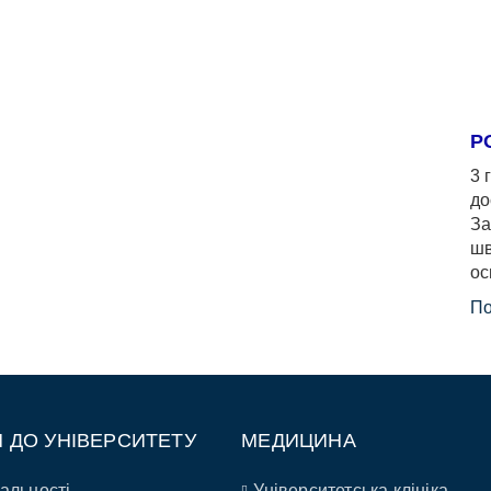
Р
3 
до
За
шв
ос
По
П ДО УНІВЕРСИТЕТУ
МЕДИЦИНА
альності
Університетська клініка