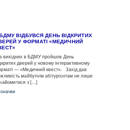
 БДМУ ВІДБУВСЯ ДЕНЬ ВІДКРИТИХ
ВЕРЕЙ У ФОРМАТІ «МЕДИЧНИЙ
ВЕСТ»
 вихідних в БДМУ пройшов День
дкритих дверей у новому інтерактивному
рматі — «Медичний квест». Захід дав
жливість майбутнім абітурієнтам не лише
найомитися з […]
значки