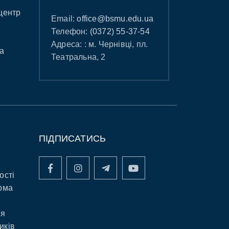
центр
Email:
office@bsmu.edu.ua
Телефон:
(0372) 55-37-54
Адреса: : м. Чернівці, пл.
а
Театральна, 2
ПІДПИСАТИСЬ
ості
рма
ня
иків