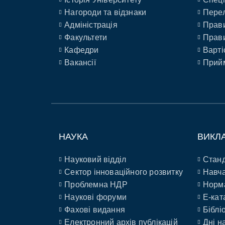
Нагороди та відзнаки
Перел
Адміністрація
Прави
Факультети
Прави
Кафедри
Варті
Вакансії
Прийм
НАУКА
ВИКЛ
Науковий відділ
Станд
Сектор інноваційного розвитку
Навча
Проблемна НДР
Норм
Наукові форуми
E-кат
Фахові видання
Біблі
Електронний архів публікацій
Дні н