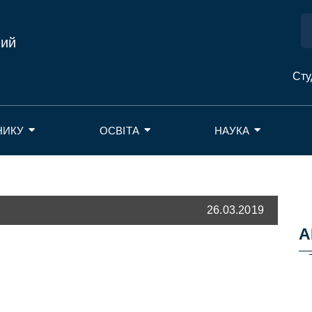
ний
Сту
НИКУ
ОСВІТА
НАУКА
26.03.2019
А