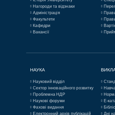
Нагороди та відзнаки
Перел
Адміністрація
Прави
Факультети
Прави
Кафедри
Варті
Вакансії
Прийм
НАУКА
ВИКЛ
Науковий відділ
Станд
Сектор інноваційного розвитку
Навча
Проблемна НДР
Норм
Наукові форуми
E-кат
Фахові видання
Біблі
Електронний архів публікацій
Дні н