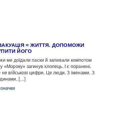
ВАКУАЦІЯ = ЖИТТЯ. ДОПОМОЖИ
УПИТИ ЙОГО
ки ми доїдали паски й запивали компотом
у «Мороку» загинув хлопець. І є поранені.
 не військові цифри. Це люди. З іменами. З
динами, […]
значки