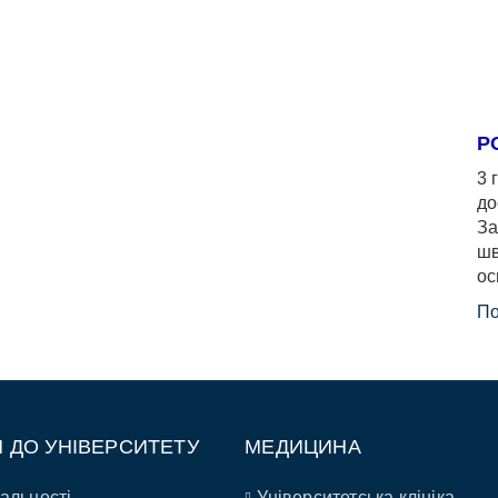
Р
3 
до
За
шв
ос
По
П ДО УНІВЕРСИТЕТУ
МЕДИЦИНА
альності
Університетська клініка