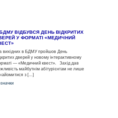
 БДМУ ВІДБУВСЯ ДЕНЬ ВІДКРИТИХ
ВЕРЕЙ У ФОРМАТІ «МЕДИЧНИЙ
ВЕСТ»
 вихідних в БДМУ пройшов День
дкритих дверей у новому інтерактивному
рматі — «Медичний квест». Захід дав
жливість майбутнім абітурієнтам не лише
найомитися з […]
значки