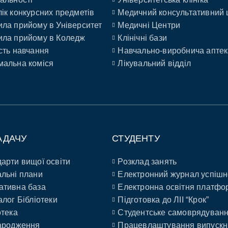
ік конкурсних предметів
Медичний консультативний 
ла прийому в Університет
Медичні Центри
ла прийому в Коледж
Клінічні бази
сть навчання
Навчально-виробнича аптек
альна коміся
Лікувальний відділ
АДАЧУ
СТУДЕНТУ
арти вищої освіти
Розклад занять
льні плани
Електронний журнал успішн
ативна база
Електронна освітня платфо
алог Бібліотеки
Підготовка до ЛІІ “Крок”
отека
Студентське самоврядуван
ародження
Працевлаштування випускн