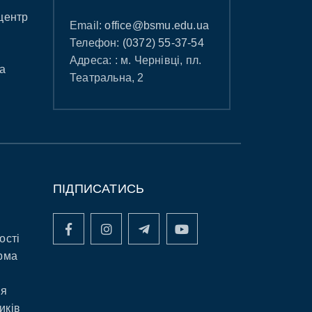
центр
Email:
office@bsmu.edu.ua
Телефон:
(0372) 55-37-54
Адреса: : м. Чернівці, пл.
а
Театральна, 2
ПІДПИСАТИСЬ
ості
рма
ня
иків