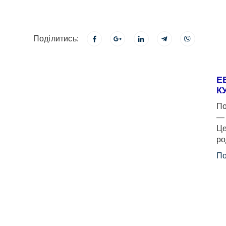
Поділитись:
Е
К
По
— 
Це
ро
По