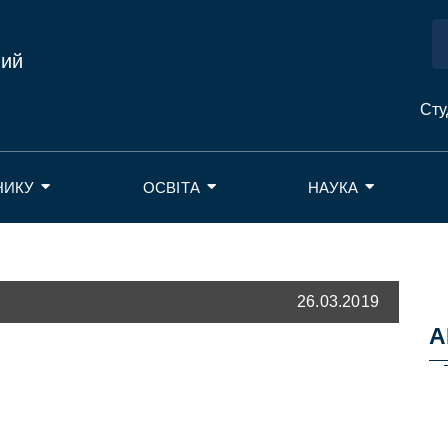
ний
Сту
НИКУ
ОСВІТА
НАУКА
26.03.2019
А