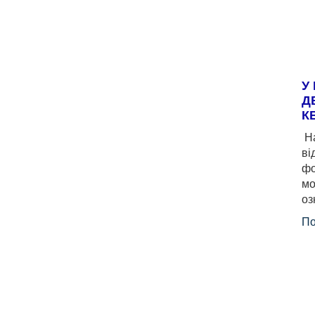
У
Д
К
На
ві
фо
мо
оз
По